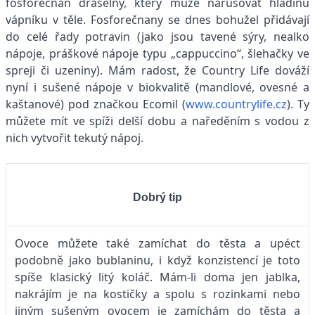
fosforečnan draselný, který může narušovat hladinu
vápníku v těle. Fosforečnany se dnes bohužel přidávají
do celé řady potravin (jako jsou tavené sýry, nealko
nápoje, práškové nápoje typu „cappuccino“, šlehačky ve
spreji či uzeniny). Mám radost, že Country Life dováží
nyní i sušené nápoje v biokvalitě (mandlové, ovesné a
kaštanové) pod značkou Ecomil (
www.countrylife.cz
). Ty
můžete mít ve spíži delší dobu a naředěním s vodou z
nich vytvořit tekutý nápoj.
Dobrý tip
Ovoce můžete také zamíchat do těsta a upéct
podobně jako bublaninu, i když konzistencí je toto
spíše klasický litý koláč. Mám-li doma jen jablka,
nakrájím je na kostičky a spolu s rozinkami nebo
jiným sušeným ovocem je zamíchám do těsta a