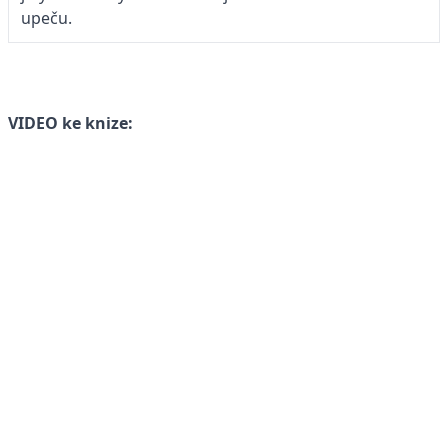
upeču.
VIDEO ke knize: