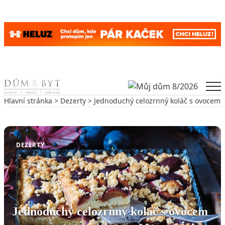
Skip to content
Men
Hlavní stránka
>
Dezerty
> Jednoduchý celozrnný koláč s ovocem
Zpět na Dezerty
DEZERTY
Jednoduchý celozrnný koláč s ovocem