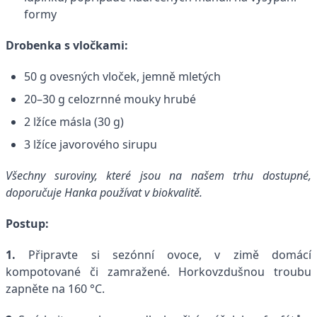
formy
Drobenka s vločkami:
50 g ovesných vloček, jemně mletých
20–30 g celozrnné mouky hrubé
2 lžíce másla (30 g)
3 lžíce javorového sirupu
Všechny suroviny, které jsou na našem trhu dostupné,
doporučuje Hanka používat v biokvalitě.
Postup:
1.
Připravte si sezónní ovoce, v zimě domácí
kompotované či zamražené. Horkovzdušnou troubu
zapněte na 160 °C.