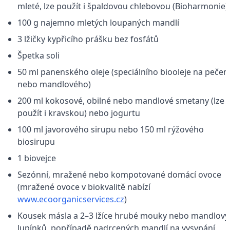
mleté, lze použít i špaldovou chlebovou (Bioharmonie)
100 g najemno mletých loupaných mandlí
3 lžičky kypřicího prášku bez fosfátů
Špetka soli
50 ml panenského oleje (speciálního biooleje na pečen
nebo mandlového)
200 ml kokosové, obilné nebo mandlové smetany (lze
použít i kravskou) nebo jogurtu
100 ml javorového sirupu nebo 150 ml rýžového
biosirupu
1 biovejce
Sezónní, mražené nebo kompotované domácí ovoce
(mražené ovoce v biokvalitě nabízí
www.ecoorganicservices.cz
)
Kousek másla a 2–3 lžíce hrubé mouky nebo mandlový
lupínků, popřípadě nadrcených mandlí na vysypání