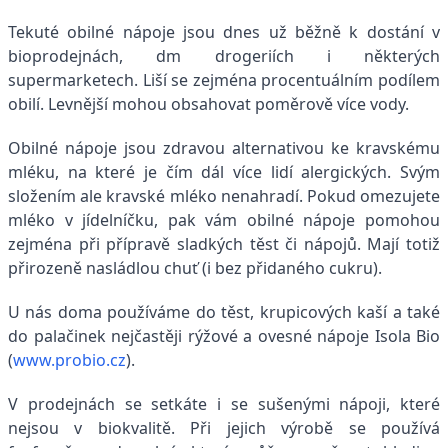
Tekuté obilné nápoje jsou dnes už běžně k dostání v
bioprodejnách, dm drogeriích i některých
supermarketech. Liší se zejména procentuálním podílem
obilí. Levnější mohou obsahovat poměrově více vody.
Obilné nápoje jsou zdravou alternativou ke kravskému
mléku, na které je čím dál více lidí alergických. Svým
složením ale kravské mléko nenahradí. Pokud omezujete
mléko v jídelníčku, pak vám obilné nápoje pomohou
zejména při přípravě sladkých těst či nápojů. Mají totiž
přirozeně nasládlou chuť (i bez přidaného cukru).
U nás doma používáme do těst, krupicových kaší a také
do palačinek nejčastěji rýžové a ovesné nápoje Isola Bio
(
www.probio.cz
).
V prodejnách se setkáte i se sušenými nápoji, které
nejsou v biokvalitě. Při jejich výrobě se používá