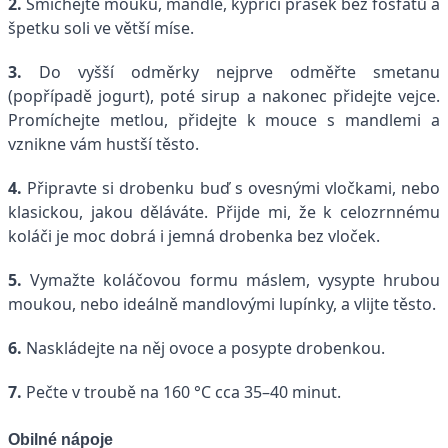
2.
Smíchejte mouku, mandle, kypřicí prášek bez fosfátů a
špetku soli ve větší míse.
3.
Do vyšší odměrky nejprve odměřte smetanu
(popřípadě jogurt), poté sirup a nakonec přidejte vejce.
Promíchejte metlou, přidejte k mouce s mandlemi a
vznikne vám hustší těsto.
4.
Připravte si drobenku buď s ovesnými vločkami, nebo
klasickou, jakou děláváte. Přijde mi, že k celozrnnému
koláči je moc dobrá i jemná drobenka bez vloček.
5.
Vymažte koláčovou formu máslem, vysypte hrubou
moukou, nebo ideálně mandlovými lupínky, a vlijte těsto.
6.
Naskládejte na něj ovoce a posypte drobenkou.
7.
Pečte v troubě na 160 °C cca 35–40 minut.
Obilné nápoje