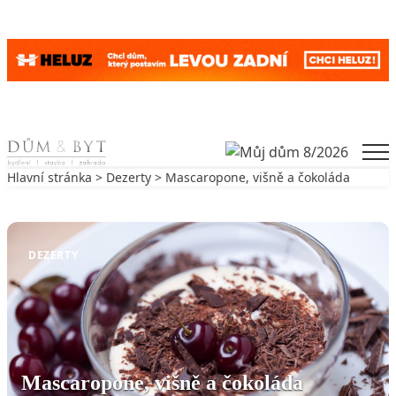
Skip to content
Men
Hlavní stránka
>
Dezerty
> Mascaropone, višně a čokoláda
Zpět na Dezerty
DEZERTY
Mascaropone, višně a čokoláda