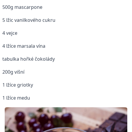
500g mascarpone
5 lžic vanilkového cukru
4 vejce
4 lžíce marsala vína
tabulka hořké čokolády
200g višní
1 lžíce griotky
1 lžíce medu