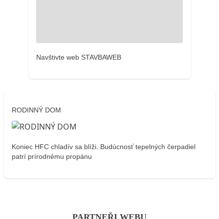
Navštivte web STAVBAWEB
RODINNÝ DOM
Koniec HFC chladív sa blíži. Budúcnosť tepelných čerpadiel
patrí prírodnému propánu
PARTNEŘI WEBU