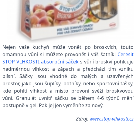
Nejen vaše kuchyň může vonět po broskvích, touto
omamnou vůní si můžete provonět i váš šatník!
Ceresit
STOP VLHKOSTI absorpční sáček
s vůní broskví pohlcuje
nadměrnou vlhkost a zápach a předchází tím vzniku
plísní. Sáčky jsou vhodné do malých a uzavřených
prostor, jako jsou šuplíky, botníky, nebo sportovní tašky,
kde pohltí vlhkost a místo provoní svěží broskvovou
vůní. Granulát uvnitř sáčku se během 4-6 týdnů mění
postupně v gel. Pak jej jen vyměníte za nový.
Zdroj:
www.stop-vlhkosti.cz