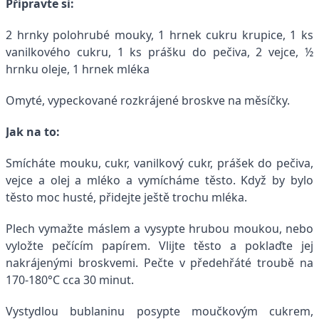
Připravte si:
2 hrnky polohrubé mouky, 1 hrnek cukru krupice, 1 ks
vanilkového cukru, 1 ks prášku do pečiva, 2 vejce, ½
hrnku oleje, 1 hrnek mléka
Omyté, vypeckované rozkrájené broskve na měsíčky.
Jak na to:
Smícháte mouku, cukr, vanilkový cukr, prášek do pečiva,
vejce a olej a mléko a vymícháme těsto. Když by bylo
těsto moc husté, přidejte ještě trochu mléka.
Plech vymažte máslem a vysypte hrubou moukou, nebo
vyložte pečícím papírem. Vlijte těsto a poklaďte jej
nakrájenými broskvemi. Pečte v předehřáté troubě na
170-180°C cca 30 minut.
Vystydlou bublaninu posypte moučkovým cukrem,