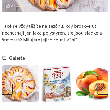
29. 7. 2016
2 min. čtení
Také se vždy těšíte na sezónu, kdy broskve už
nechutnají jen jako polystyrén, ale jsou sladké a
šťavnaté? Milujete jejich chuť i vůni?
Galerie