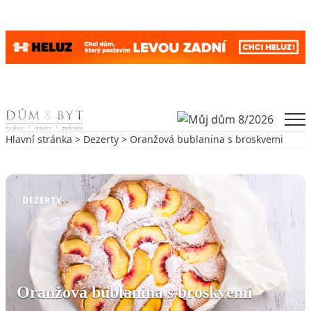
Skip to content
Men
Hlavní stránka
>
Dezerty
> Oranžová bublanina s broskvemi
Zpět na Dezerty
DEZERTY
Oranžová bublanina s broskvemi