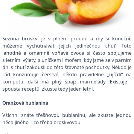
Sezóna broskví je v plném proudu a my si konečně
můžeme vychutnávat jejich jedinečnou chuť. Toto
lahodné a omamně voňavé ovoce si často spojujeme
s letními výlety, sluníčkem i mořem, kdy jsme se v parním
dni s chutí zakousli do této šťavnaté pochoutky. Někdo je
rád konzumuje čerstvé, někdo pravidelně „ujíždí“ na
kompotu, další má plný špajz marmelády. Existuje i
spousta receptů, zkuste tedy jeden letní.
Oranžová bublanina
Všichni znáte třešňovou bublaninu, ale zkuste jednou
něco jiného – co třeba broskvovou.