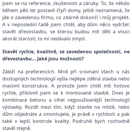
jsem se na reference, zkušenosti a záruky. To, že někdo
během pěti let postavil čtyři domy, ještě neznamená, že
jde o zavedenou firmu, co zdárně dokončí i můj projekt.
A v neposlední řadě jsem chtěl, aby dům něco vydržel:
stavět dřevostavbu, se kterou budou mít děti a vnuci
akorát starosti, to mi nedávalo smysl.
Stavět rychle, kvalitně, se zavedenou společností, ne
dřevostavbu… Jaké jsou možnosti?
Záleží na preferencích. Mně při srovnání všech u nás
dostupných technologií vyšla nejlépe zděná stavba nebo
masivní konstrukce. A protože jsem chtěl mít hotovo
rychle, přiklonil jsem se k montované stavbě. Dnes je
kombinace betonu a cihel nejpoužívanější technologií
výstavby. Rozdíl mezi tím, když stavíte na místě, nebo
dům objednáte a smontujete, je právě v rychlosti a pak
také v lepší kontrole kvality. Podruhé bych rozhodně
stavěl stejně.