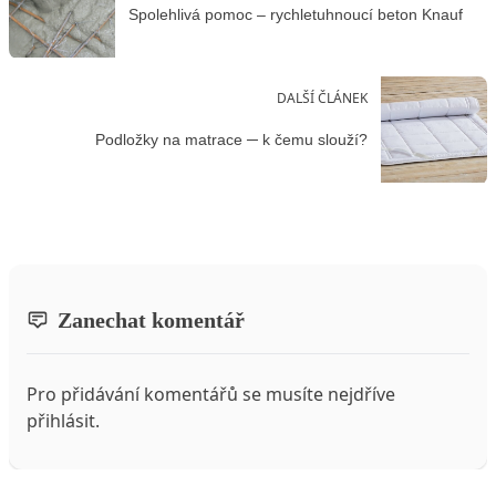
Spolehlivá pomoc – rychletuhnoucí beton Knauf
DALŠÍ ČLÁNEK
Podložky na matrace ─ k čemu slouží?
Zanechat komentář
Pro přidávání komentářů se musíte nejdříve
přihlásit
.