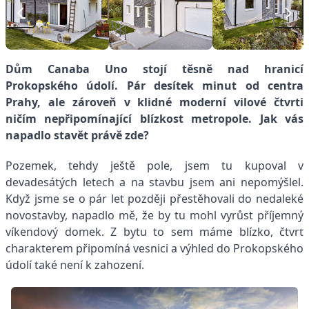
Dům Canaba Uno stojí těsně nad hranicí
Prokopského údolí. Pár desítek minut od centra
Prahy, ale zároveň v klidné moderní vilové čtvrti
ničím nepřipomínající blízkost metropole. Jak vás
napadlo stavět právě zde?
Pozemek, tehdy ještě pole, jsem tu kupoval v
devadesátých letech a na stavbu jsem ani nepomýšlel.
Když jsme se o pár let později přestěhovali do nedaleké
novostavby, napadlo mě, že by tu mohl vyrůst příjemný
víkendový domek. Z bytu to sem máme blízko, čtvrť
charakterem připomíná vesnici a výhled do Prokopského
údolí také není k zahození.