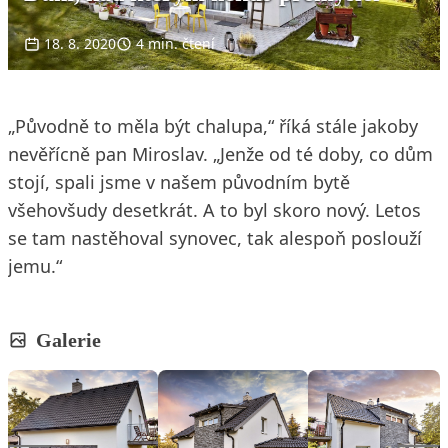
18. 8. 2020
4 min. čtení
„Původně to měla být chalupa,“ říká stále jakoby
nevěřícně pan Miroslav. „Jenže od té doby, co dům
stojí, spali jsme v našem původním bytě
všehovšudy desetkrát. A to byl skoro nový. Letos
se tam nastěhoval synovec, tak alespoň poslouží
jemu.“
Galerie