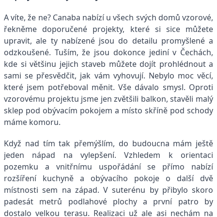
A víte, že ne? Canaba nabízí u všech svých domů vzorové,
řekněme doporučené projekty, které si sice můžete
upravit, ale ty nabízené jsou do detailu promyšlené a
odzkoušené. Tuším, že jsou dokonce jediní v Čechách,
kde si většinu jejich staveb můžete dojít prohlédnout a
sami se přesvědčit, jak vám vyhovují. Nebylo moc věcí,
které jsem potřeboval měnit. Vše dávalo smysl. Oproti
vzorovému projektu jsme jen zvětšili balkon, stavěli malý
sklep pod obývacím pokojem a místo skříně pod schody
máme komoru.
Když nad tím tak přemýšlím, do budoucna mám ještě
jeden nápad na vylepšení. Vzhledem k orientaci
pozemku a vnitřnímu uspořádání se přímo nabízí
rozšíření kuchyně a obývacího pokoje o další dvě
místnosti sem na západ. V suterénu by přibylo skoro
padesát metrů podlahové plochy a první patro by
dostalo velkou terasu. Realizaci už ale asi nechám na