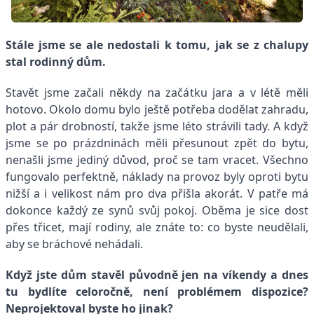
Stále jsme se ale nedostali k tomu, jak se z chalupy
stal rodinný dům.
Stavět jsme začali někdy na začátku jara a v létě měli
hotovo. Okolo domu bylo ještě potřeba dodělat zahradu,
plot a pár drobností, takže jsme léto strávili tady. A když
jsme se po prázdninách měli přesunout zpět do bytu,
nenašli jsme jediný důvod, proč se tam vracet. Všechno
fungovalo perfektně, náklady na provoz byly oproti bytu
nižší a i velikost nám pro dva přišla akorát. V patře má
dokonce každý ze synů svůj pokoj. Oběma je sice dost
přes třicet, mají rodiny, ale znáte to: co byste neudělali,
aby se bráchové nehádali.
Když jste dům stavěl původně jen na víkendy a dnes
tu bydlíte celoročně, není problémem dispozice?
Neprojektoval byste ho jinak?