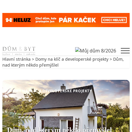
Skip to content
Men
Hlavní stránka
>
Domy na klíč a developerské projekty
> Dům,
nad kterým někdo přemýšlel
Zpět na Domy na klíč a developerské projekty
DOMY NA KLÍČ A DEVELOPERSKÉ PROJEKTY
Dům, nad kterým někdo přemýšlel