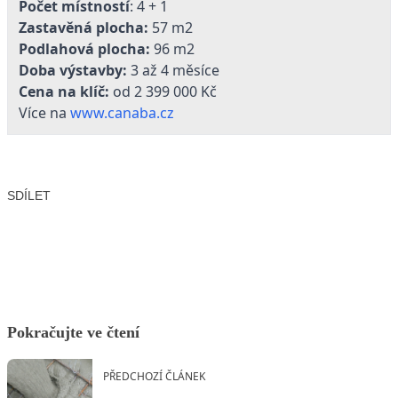
Počet místností
: 4 + 1
Zastavěná plocha:
57 m2
Podlahová plocha:
96 m2
Doba výstavby:
3 až 4 měsíce
Cena na klíč:
od 2 399 000 Kč
Více na
www.canaba.cz
SDÍLET
Facebook
X
LinkedIn
Email
Pokračujte ve čtení
PŘEDCHOZÍ ČLÁNEK