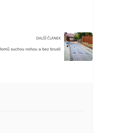
DALŠÍ ČLÁNEK
Domů suchou nohou a bez bruslí