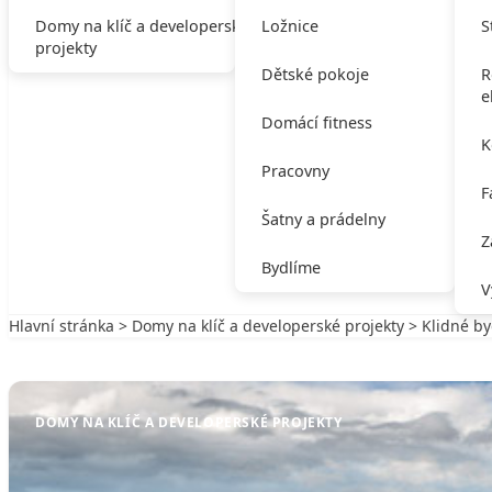
Domy na klíč a developerské
Ložnice
S
projekty
Dětské pokoje
R
e
Domácí fitness
K
Pracovny
F
Šatny a prádelny
Z
Bydlíme
V
Hlavní stránka
>
Domy na klíč a developerské projekty
> Klidné by
Zpět na Domy na klíč a developerské projekty
DOMY NA KLÍČ A DEVELOPERSKÉ PROJEKTY