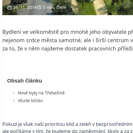
24. 11. 2014
3 min. čtení
Bydlení ve velkoměstě pro mnohé jeho obyvatele před
nejenom srdce města samotné, ale i širší centrum v
za to, že v něm najdeme dostatek pracovních příležito
Obsah článku
Nové byty na Třebešíně
Všude blízko
Pokud je však naší prioritou klid a zeleň v bezprostředn
ale počítáme s tím, že budeme do zaměstnání, školy a za 