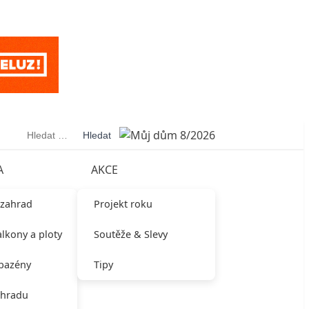
Vyhledávání
A
AKCE
 zahrad
Projekt roku
alkony a ploty
Soutěže & Slevy
 bazény
Tipy
ahradu