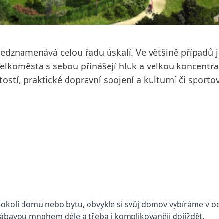
znamenává celou řadu úskalí. Ve většině případů je t
elkoměsta s sebou přinášejí hluk a velkou koncentra
stí, praktické dopravní spojení a kulturní či sportovn
ím okolí domu nebo bytu, obvykle si svůj domov vybíráme v 
zábavou mnohem déle a třeba i komplikovaněji dojíždět.