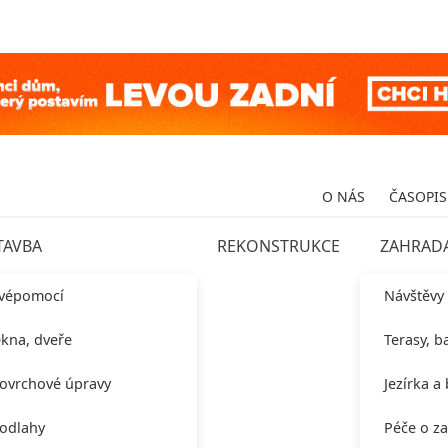
O NÁS
ČASOPIS
TAVBA
REKONSTRUKCE
ZAHRAD
vépomocí
Návštěvy
kna, dveře
Terasy, b
ovrchové úpravy
Jezírka a
odlahy
Péče o z