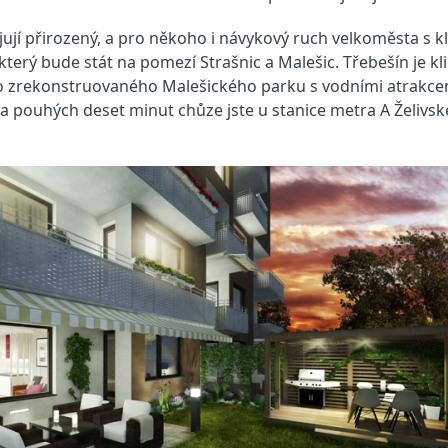
pojují přirozený, a pro někoho i návykový ruch velkoměsta s
který bude stát na pomezí Strašnic a Malešic. Třebešín je kl
o zrekonstruovaného Malešického parku s vodními atrakcemi 
 pouhých deset minut chůze jste u stanice metra A Želivsk