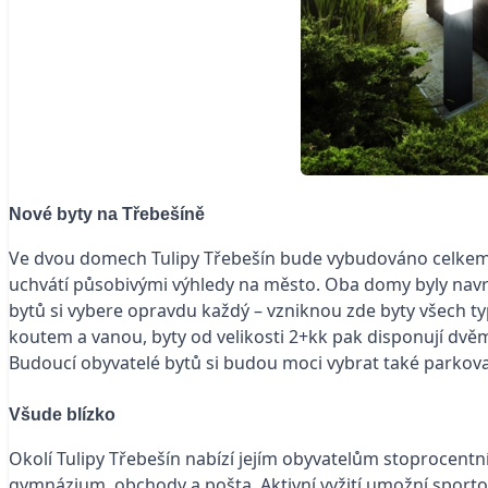
Nové byty na Třebešíně
Ve dvou domech Tulipy Třebešín bude vybudováno celke
uchvátí působivými výhledy na město. Oba domy byly navrže
bytů si vybere opravdu každý – vzniknou zde byty všech ty
koutem a vanou, byty od velikosti 2+kk pak disponují dvěma
Budoucí obyvatelé bytů si budou moci vybrat také parkovac
Všude blízko
Okolí Tulipy Třebešín nabízí jejím obyvatelům stoprocentní
gymnázium, obchody a pošta. Aktivní vyžití umožní sportov