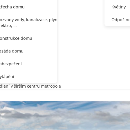
třecha domu
Květiny
ozvody vody, kanalizace, plynu,
Odpočine
lektro, …
onstrukce domu
asáda domu
abezpečení
ytápění
dlení v širším centru metropole