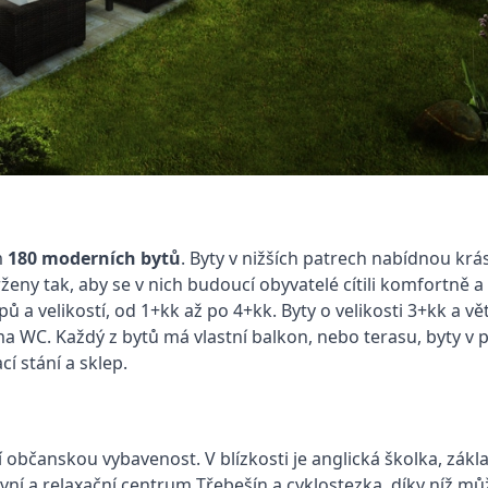
m
180 moderních bytů
. Byty v nižších patrech nabídnou krá
ny tak, aby se v nich budoucí obyvatelé cítili komfortně a
pů a velikostí, od 1+kk až po 4+kk. Byty o velikosti 3+kk a
 WC. Každý z bytů má vlastní balkon, nebo terasu, byty v př
í stání a sklep.
 občanskou vybavenost. V blízkosti je anglická školka, zákla
ní a relaxační centrum Třebešín a cyklostezka, díky níž mů