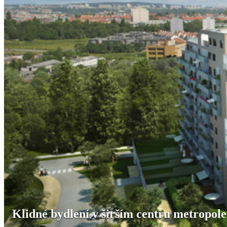
Klidné bydlení v širším centru metropole