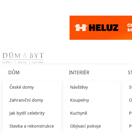
Skip to content
DŮM
INTERIÉR
S
České domy
Návštěvy
S
Zahraniční domy
Koupelny
O
Jak bydlí celebrity
Kuchyně
P
Stavba a rekonstrukce
Obývací pokoje
P