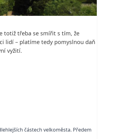
otiž třeba se smířit s tím, že
ci lidí – platíme tedy pomyslnou daň
í vyžití.
odlehlejších částech velkoměsta. Předem