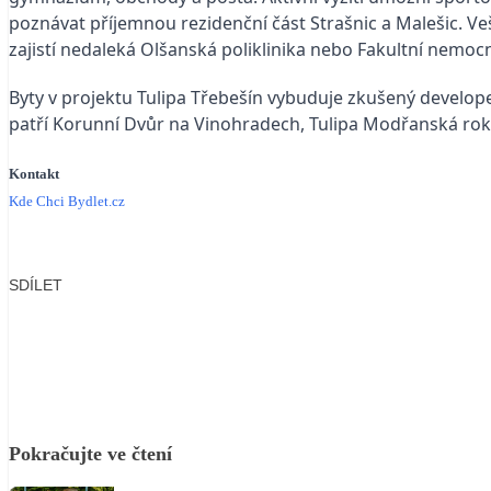
poznávat příjemnou rezidenční část Strašnic a Malešic. Veš
zajistí nedaleká Olšanská poliklinika nebo Fakultní nemoc
Byty v projektu Tulipa Třebešín vybuduje zkušený developer
patří Korunní Dvůr na Vinohradech, Tulipa Modřanská rokl
Kontakt
Kde Chci Bydlet.cz
SDÍLET
Facebook
X
LinkedIn
Email
Pokračujte ve čtení