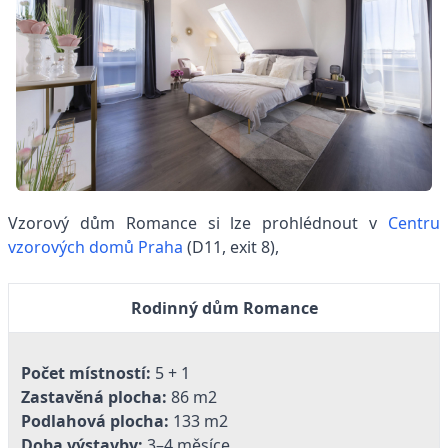
Vzorový dům Romance si lze prohlédnout v
Centru
vzorových domů Praha
(D11, exit 8),
Rodinný dům Romance
Počet místností:
5 + 1
Zastavěná plocha:
86 m2
Podlahová plocha:
133 m2
Doba výstavby:
3–4 měsíce