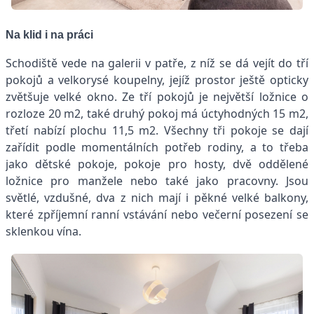
Na klid i na práci
Schodiště vede na galerii v patře, z níž se dá vejít do tří
pokojů a velkorysé koupelny, jejíž prostor ještě opticky
zvětšuje velké okno. Ze tří pokojů je největší ložnice o
rozloze 20 m2, také druhý pokoj má úctyhodných 15 m2,
třetí nabízí plochu 11,5 m2. Všechny tři pokoje se dají
zařídit podle momentálních potřeb rodiny, a to třeba
jako dětské pokoje, pokoje pro hosty, dvě oddělené
ložnice pro manžele nebo také jako pracovny. Jsou
světlé, vzdušné, dva z nich mají i pěkné velké balkony,
které zpříjemní ranní vstávání nebo večerní posezení se
sklenkou vína.