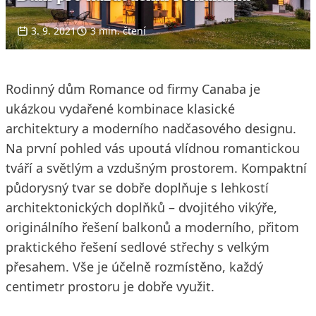
3. 9. 2021
3 min. čtení
Rodinný dům Romance od firmy Canaba je
ukázkou vydařené kombinace klasické
architektury a moderního nadčasového designu.
Na první pohled vás upoutá vlídnou romantickou
tváří a světlým a vzdušným prostorem. Kompaktní
půdorysný tvar se dobře doplňuje s lehkostí
architektonických doplňků – dvojitého vikýře,
originálního řešení balkonů a moderního, přitom
praktického řešení sedlové střechy s velkým
přesahem. Vše je účelně rozmístěno, každý
centimetr prostoru je dobře využit.