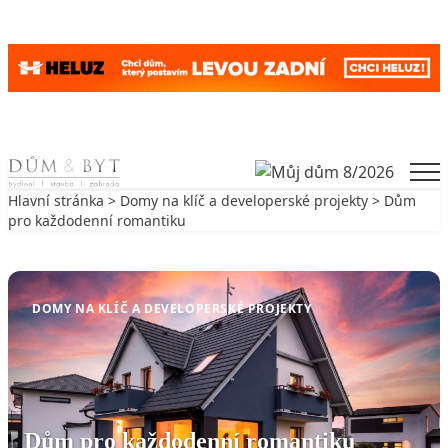
Skip to content
Men
Hlavní stránka
>
Domy na klíč a developerské projekty
> Dům
pro každodenní romantiku
Zpět na Domy na klíč a developerské projekty
DOMY NA KLÍČ A DEVELOPERSKÉ PROJEKTY
Dům pro každodenní romantiku