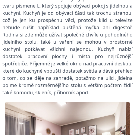
tvaru písmene L, který spojuje obývací pokoj s jídelnou a
kuchyní. Kuchyň je od obývací části tak trochu stranou,
což je jen ku prospěchu věci, protože klid u televize
nebude rušit například puštěná myčka ani digestoř.
Rodina si zde může užívat společné chvíle u pohodlného
jídelního stolu, také u vaření se mohou v prostorné
kuchyni potkávat všichni najednou. Kuchyň nabízí
dostatek pracovní plochy i místa pro nejrůznější
spotřebiče. Příjemné je velké okno nad pracovní deskou,
které do kuchyně vpouští dostatek světla a dává přehled
o tom, co se děje na zahradě, potažmo na ulici. Jídelna
pojme kromě rozměrnějšího stolu s větším počtem židlí
také komodu, skleník, příborník apod.