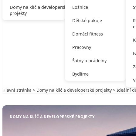
Domy na klíč a developerské
Ložnice
S
projekty
Dětské pokoje
R
e
Domácí fitness
K
Pracovny
F
Šatny a prádelny
Z
Bydlíme
V
Hlavní stránka
>
Domy na klíč a developerské projekty
> Ideální 
Zpět na Domy na klíč a developerské projekty
DOMY NA KLÍČ A DEVELOPERSKÉ PROJEKTY