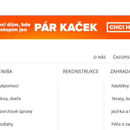
O NÁS
ČASOPIS
TAVBA
REKONSTRUKCE
ZAHRAD
vépomocí
Návštěvy
kna, dveře
Terasy, b
ovrchové úpravy
Jezírka a
odlahy
Péče o z