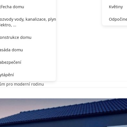
třecha domu
Květiny
ozvody vody, kanalizace, plynu,
Odpočine
lektro, …
onstrukce domu
asáda domu
abezpečení
ytápění
dům pro moderní rodinu