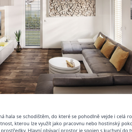
ná hala se schodištěm, do které se pohodlně vejde i celá ro
ístnost, kterou lze využít jako pracovnu nebo hostinský pok
prostředky. Hlavní obývací prostor je spojen s kuchyní do t