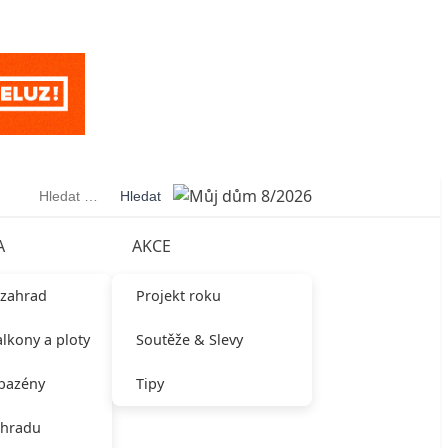
Vyhledávání
A
AKCE
 zahrad
Projekt roku
alkony a ploty
Soutěže & Slevy
 bazény
Tipy
ahradu