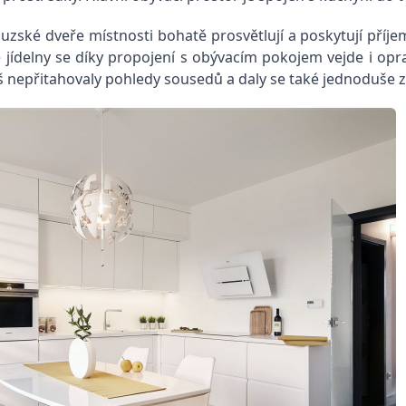
couzské dveře místnosti bohatě prosvětlují a poskytují pří
ídelny se díky propojení s obývacím pokojem vejde i oprav
liš nepřitahovaly pohledy sousedů a daly se také jednoduše za