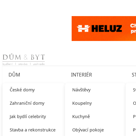
Skip to content
DŮM
INTERIÉR
S
České domy
Návštěvy
S
Zahraniční domy
Koupelny
O
Jak bydlí celebrity
Kuchyně
P
Stavba a rekonstrukce
Obývací pokoje
P