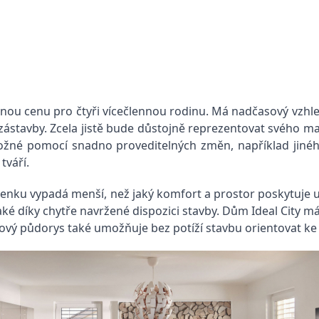
nou cenu pro čtyři vícečlennou rodinu. Má nadčasový vzhle
ástavby. Zcela jistě bude důstojně reprezentovat svého majit
ožné pomocí snadno proveditelných změn, například jinéh
tváří.
zvenku vypadá menší, než jaký komfort a prostor poskytuje u
é díky chytře navržené dispozici stavby. Dům Ideal City m
vý půdorys také umožňuje bez potíží stavbu orientovat ke 