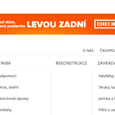
O NÁS
ČASOPIS
TAVBA
REKONSTRUKCE
ZAHRAD
vépomocí
Návštěvy
kna, dveře
Terasy, b
ovrchové úpravy
Jezírka a
odlahy
Péče o z