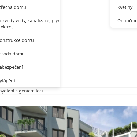
třecha domu
Květiny
ozvody vody, kanalizace, plynu,
Odpočine
lektro, …
onstrukce domu
asáda domu
abezpečení
ytápění
ydlení s geniem loci