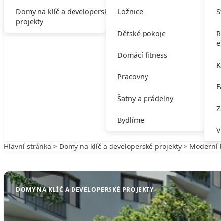
Domy na klíč a developerské
Ložnice
S
projekty
Dětské pokoje
R
e
Domácí fitness
K
Pracovny
F
Šatny a prádelny
Z
Bydlíme
V
Hlavní stránka
>
Domy na klíč a developerské projekty
> Moderní b
Zpět na Domy na klíč a developerské projekty
DOMY NA KLÍČ A DEVELOPERSKÉ PROJEKTY