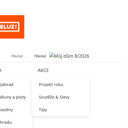
Vyhledávání
A
AKCE
 zahrad
Projekt roku
alkony a ploty
Soutěže & Slevy
 bazény
Tipy
ahradu