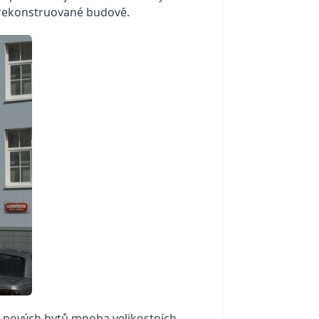
 zrekonstruované budově.
4 nových bytů mnoha velikostních