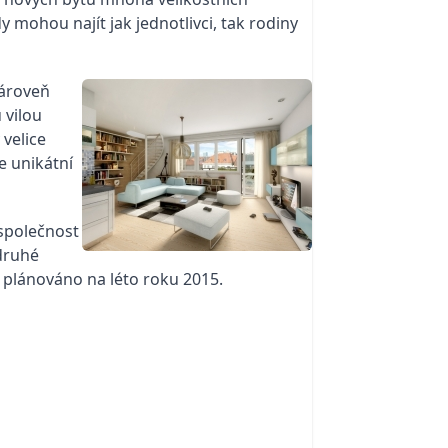
 mohou najít jak jednotlivci, tak rodiny
zároveň
 vilou
 velice
e unikátní
 společnost
druhé
e plánováno na léto roku 2015.