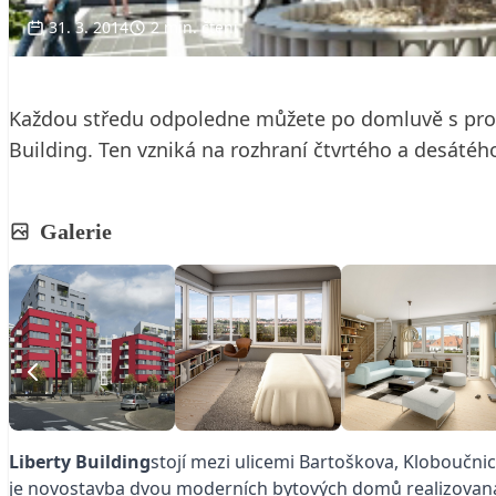
31. 3. 2014
2 min. čtení
Každou středu odpoledne můžete po domluvě s prode
Building. Ten vzniká na rozhraní čtvrtého a desáté
Galerie
Liberty Building
stojí mezi ulicemi Bartoškova, Kloboučni
je novostavba dvou moderních bytových domů realizovaná