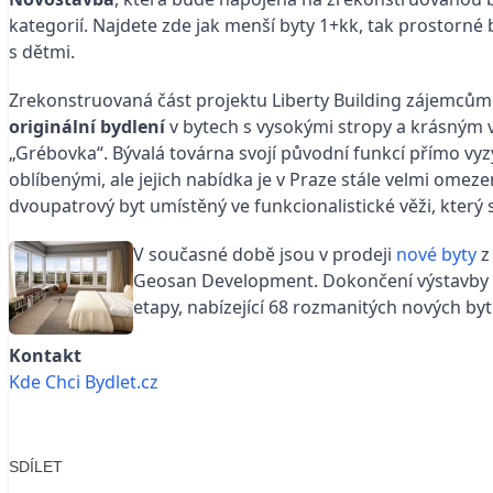
kategorií. Najdete zde jak menší byty 1+kk, tak prostorné 
s dětmi.
Zrekonstruovaná část projektu Liberty Building zájemcům o
originální bydlení
v bytech s vysokými stropy a krásným 
„Grébovka“. Bývalá továrna svojí původní funkcí přímo vyzý
oblíbenými, ale jejich nabídka je v Praze stále velmi om
dvoupatrový byt umístěný ve funkcionalistické věži, který s
V současné době jsou v prodeji
nové byty
z
Geosan Development. Dokončení výstavby pr
etapy, nabízející 68 rozmanitých nových by
Kontakt
Kde Chci Bydlet.cz
SDÍLET