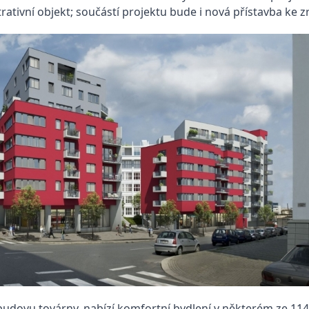
strativní objekt; součástí projektu bude i nová přístavba ke
udovu továrny, nabízí komfortní bydlení v některém ze 11