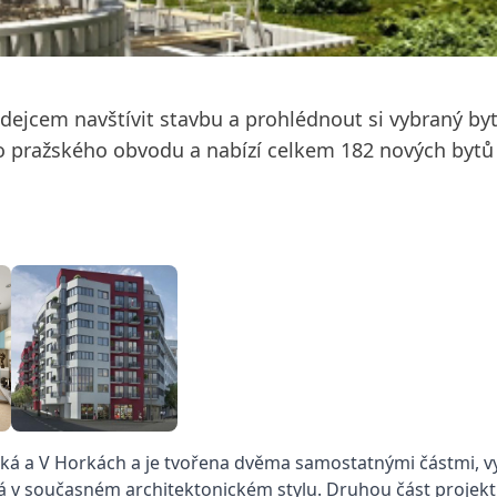
jcem navštívit stavbu a prohlédnout si vybraný byt 
ho pražského obvodu a nabízí celkem 182 nových bytů
cká a V Horkách a je tvořena dvěma samostatnými částmi, vyr
 v současném architektonickém stylu. Druhou část projekt