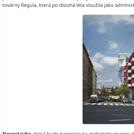
továrny Regula, která po dlouhá léta sloužila jako admini
Novostavba
, která bude napojena na zrekonstruovanou b