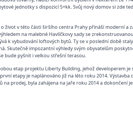
bytové jednotky s dispozicí 5+kk. Svůj nový domov si zde tedy
 život v této části širšího centra Prahy přináší moderní a 
výhledem na malebné Havlíčkovy sady se zrekonstruovanou
vá k vybudování loftových bytů. Ty se v poslední době staly
ezená. Skutečně impozantní výhledy svým obyvatelům poskytn
e bude pyšnit i velkou střešní terasou.
 obou etap projektu Liberty Building, jehož developerem je
vní etapy je naplánováno již na léto roku 2014. Výstavba 
tů na prodej, byla zahájena na jaře roku 2014 a dokončení j