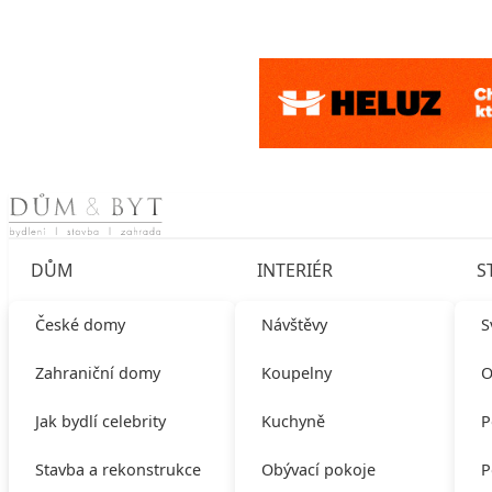
Skip to content
DŮM
INTERIÉR
S
České domy
Návštěvy
S
Zahraniční domy
Koupelny
O
Jak bydlí celebrity
Kuchyně
P
Stavba a rekonstrukce
Obývací pokoje
P