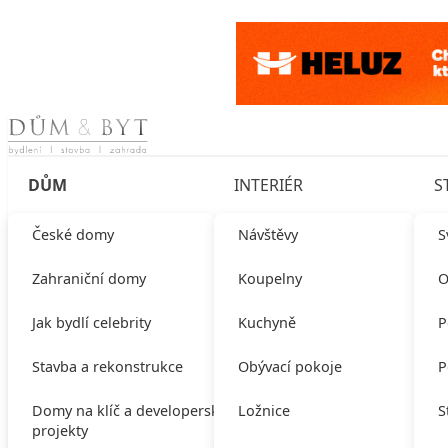
Skip to content
DŮM
INTERIÉR
S
České domy
Návštěvy
S
Zahraniční domy
Koupelny
O
Jak bydlí celebrity
Kuchyně
P
Stavba a rekonstrukce
Obývací pokoje
P
Domy na klíč a developerské
Ložnice
S
projekty