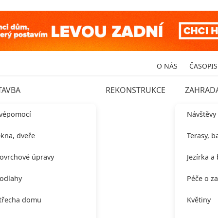
O NÁS
ČASOPIS
TAVBA
REKONSTRUKCE
ZAHRAD
vépomocí
Návštěvy
kna, dveře
Terasy, b
ovrchové úpravy
Jezírka a
odlahy
Péče o z
třecha domu
Květiny