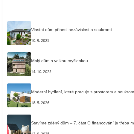
Vlastní dům přinesl nezávislost a soukromí
10. 9. 2025
Malý dům s velkou myšlenkou
14. 10. 2025
Moderní bydlení, které pracuje s prostorem a soukro
18. 5. 2026
Stavíme zděný dům – 7. část O financování je třeba m
12. 9. 2025