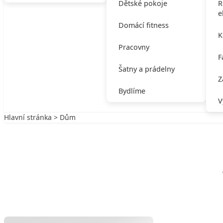
Dětské pokoje
R
e
Domácí fitness
K
Pracovny
F
Šatny a prádelny
Z
Bydlíme
V
Hlavní stránka
>
Dům