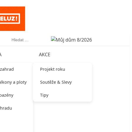
Vyhledávání
A
AKCE
 zahrad
Projekt roku
alkony a ploty
Soutěže & Slevy
 bazény
Tipy
ahradu