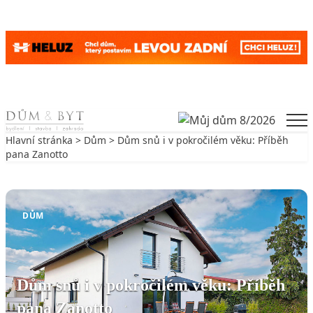
Skip to content
Men
Hlavní stránka
>
Dům
> Dům snů i v pokročilém věku: Příběh
pana Zanotto
Zpět na Dům
DŮM
Dům snů i v pokročilém věku: Příběh
pana Zanotto