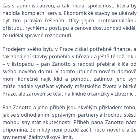
čas s administrativou, a tak hledal společnost, která by
nabídla kompletní servis. Ekonomické stavby se ukázaly
být tím pravým řešením. Díky jejich profesionálnímu
přístupu, rychlému postupu a cenové dostupnosti věděl,
že udělal správné rozhodnutí.
Prodejem svého bytu v Praze získal potřebné finance, a
tak zahájení stavby proběhlo v březnu a ještě téhož roku
– v listopadu – pan Zanotto s radostí přebíral klíče od
svého nového domu. V tomto útulném novém domově
mohl konečně najít klid a pohodu, zatímco jeho syn
může nadále využívat výhody městského života v blízké
Praze, ale zároveň se těšit na klidné okamžiky v Líbeznici.
Pan Zanotto a jeho příběh jsou skvělým příkladem toho,
jak se s odhodláním, správnými partnery a trochou štěstí
mohou sny stát skutečností. Příběh pana Zanotto nám
připomíná, že nikdy není pozdě začít něco nového a že
sny nemají žádný věkový limit.