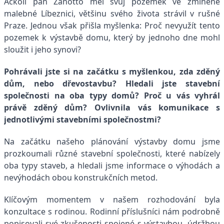
Ačkoli pan Zanotto měl svůj pozemek ve zmíněné
malebné Líbeznici, většinu svého života strávil v rušné
Praze. Jednou však přišla myšlenka: Proč nevyužít tento
pozemek k výstavbě domu, který by jednoho dne mohl
sloužit i jeho synovi?
Pohrávali jste si na začátku s myšlenkou, zda zděný
dům, nebo dřevostavbu? Hledali jste stavební
společnosti na oba typy domů? Proč u vás vyhrál
právě zděný dům? Ovlivnila vás komunikace s
jednotlivými stavebními společnostmi?
Na začátku našeho plánování výstavby domu jsme
prozkoumali různé stavební společnosti, které nabízely
oba typy staveb, a hledali jsme informace o výhodách a
nevýhodách obou konstrukčních metod.
Klíčovým momentem v našem rozhodování byla
konzultace s rodinou. Rodinní příslušníci nám podrobně
popisovali své zkušenosti spojené s výstavbou, údržbou