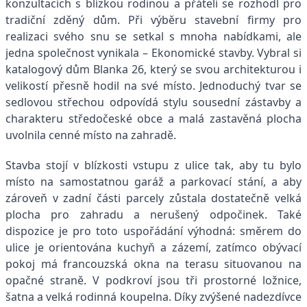
konzultacích s blízkou rodinou a přáteli se rozhodl pro
tradiční zděný dům. Při výběru stavební firmy pro
realizaci svého snu se setkal s mnoha nabídkami, ale
jedna společnost vynikala – Ekonomické stavby. Vybral si
katalogový dům Blanka 26, který se svou architekturou i
velikostí přesně hodil na své místo. Jednoduchý tvar se
sedlovou střechou odpovídá stylu sousední zástavby a
charakteru středočeské obce a malá zastavěná plocha
uvolnila cenné místo na zahradě.
Stavba stojí v blízkosti vstupu z ulice tak, aby tu bylo
místo na samostatnou garáž a parkovací stání, a aby
zároveň v zadní části parcely zůstala dostatečně velká
plocha pro zahradu a nerušený odpočinek. Také
dispozice je pro toto uspořádání výhodná: směrem do
ulice je orientována kuchyň a zázemí, zatímco obývací
pokoj má francouzská okna na terasu situovanou na
opačné straně. V podkroví jsou tři prostorné ložnice,
šatna a velká rodinná koupelna. Díky zvýšené nadezdívce