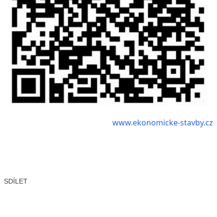
www.ekonomicke-stavby.cz
SDÍLET
Facebook
X
LinkedIn
Email