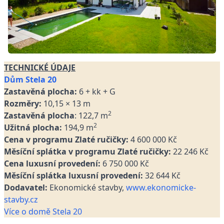
TECHNICKÉ ÚDAJE
Dům Stela 20
Zastavěná plocha:
6 + kk + G
Rozměry:
10,15 × 13 m
2
Zastavěná plocha
: 122,7 m
2
Užitná plocha:
194,9 m
Cena v programu Zlaté ručičky:
4 600 000 Kč
Měsíční splátka v programu Zlaté ručičky:
22 246 Kč
Cena luxusní provedení:
6 750 000 Kč
Měsíční splátka luxusní provedení:
32 644 Kč
Dodavatel:
Ekonomické stavby,
www.ekonomicke-
stavby.cz
Více o domě Stela 20