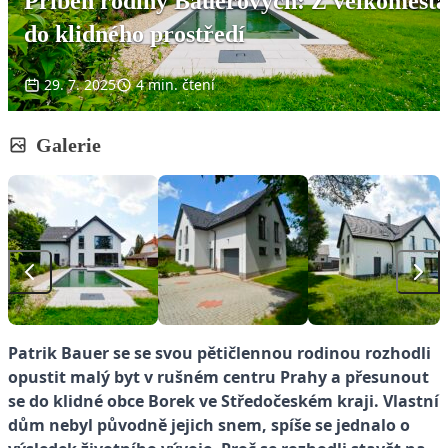
Příběh rodiny Bauerových: Z velkoměsta
do klidného prostředí
29. 7. 2025
4 min. čtení
Galerie
Patrik Bauer se se svou pětičlennou rodinou rozhodli
opustit malý byt v rušném centru Prahy a přesunout
se do klidné obce Borek ve Středočeském kraji. Vlastní
dům nebyl původně jejich snem, spíše se jednalo o