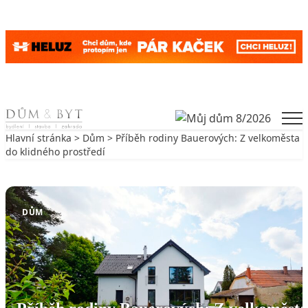
Skip to content
Men
Hlavní stránka
>
Dům
> Příběh rodiny Bauerových: Z velkoměsta
do klidného prostředí
Zpět na Dům
DŮM