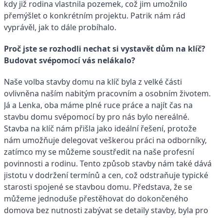
kdy již rodina vlastnila pozemek, což jim umožnilo
přemýšlet o konkrétním projektu. Patrik nám rád
vyprávěl, jak to dále probíhalo.
Proč jste se rozhodli nechat si vystavět dům na klíč?
Budovat svépomocí vás nelákalo?
Naše volba stavby domu na klíč byla z velké části
ovlivněna naším nabitým pracovním a osobním životem.
Já a Lenka, oba máme plné ruce práce a najít čas na
stavbu domu svépomocí by pro nás bylo nereálné.
Stavba na klíč nám přišla jako ideální řešení, protože
nám umožňuje delegovat veškerou práci na odborníky,
zatímco my se můžeme soustředit na naše profesní
povinnosti a rodinu. Tento způsob stavby nám také dává
jistotu v dodržení termínů a cen, což odstraňuje typické
starosti spojené se stavbou domu. Představa, že se
můžeme jednoduše přestěhovat do dokončeného
domova bez nutnosti zabývat se detaily stavby, byla pro