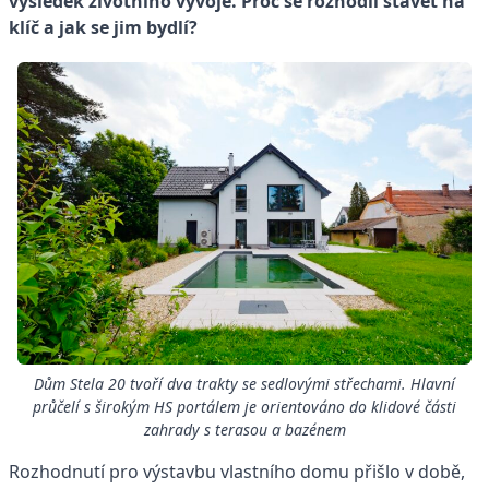
výsledek životního vývoje. Proč se rozhodli stavět na
klíč a jak se jim bydlí?
Dům Stela 20 tvoří dva trakty se sedlovými střechami. Hlavní
průčelí s širokým HS portálem je orientováno do klidové části
zahrady s terasou a bazénem
Rozhodnutí pro výstavbu vlastního domu přišlo v době,