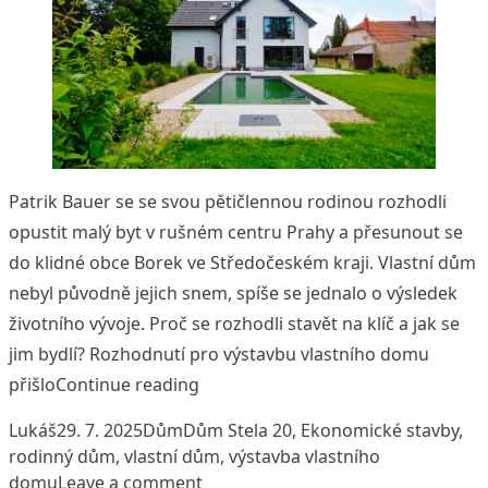
Patrik Bauer se se svou pětičlennou rodinou rozhodli
opustit malý byt v rušném centru Prahy a přesunout se
do klidné obce Borek ve Středočeském kraji. Vlastní dům
nebyl původně jejich snem, spíše se jednalo o výsledek
životního vývoje. Proč se rozhodli stavět na klíč a jak se
jim bydlí? Rozhodnutí pro výstavbu vlastního domu
„Příběh rodiny Bauerových: Z velk
přišlo
Continue reading
Posted by
Posted in
Tags:
Lukáš
29. 7. 2025
Dům
Dům Stela 20
,
Ekonomické stavby
,
rodinný dům
,
vlastní dům
,
výstavba vlastního
on Příběh rodiny Bauerových: Z ve
domu
Leave a comment