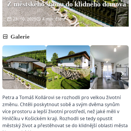
Z městského shonu do klidného domova
23. 10. 2025
4 min. čtení
Galerie
Petra a Tomáš Kollárovi se rozhodli pro velkou životní
změnu. Chtěli poskytnout sobě a svým dvěma synům
více prostoru a lepší životní prostředí, než jaké měli v
Hnilčíku v Košickém kraji. Rozhodli se tedy opustit
městský život a přestěhovat se do klidnější oblasti města