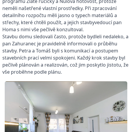
programů Zlaté ručičky a Nulová hotovost, protože
neměli našetřené vlastní prostředky. Při zpracování
detailního rozpočtu měli jasno o typech materiálů a
střechy, které chtěli použít, a jejich stavbyvedoucí pan
Homa s nimi vše pečlivě konzultoval.
Stavbu domu sledovali často, protože bydleli nedaleko, a
pan Zahuranec je pravidelně informovali o průběhu
stavby. Petra a Tomáš byli s komunikací a postupem
stavebních prací velmi spokojeni. Každý krok stavby byl
pečlivě plánován a realizován, což jim poskytlo jistotu, že
vše proběhne podle plánu.