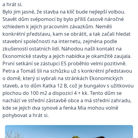
a hrát si.
Bylo jim jasné, že stavba na klíč bude nejlepší volbou.
Stavět dům svépomocí by bylo příliš časově náročné
vzhledem k jejich pracovním závazkům. Neměli
konkrétní představu, kam se obrátit, a tak začali hledat
stavební společnosti na internetu, zejména podle
zkušeností ostatních lidí. Náhodou našli kontakt na
Ekonomické stavby a jejich nabídka je okamžitě zaujala.
První setkání se zástupci ES proběhlo velmi pozitivně.
Petra a Tomáš šli na schůzku už s konkrétní představou
o domě, který si vybrali na stránkách Ekonomických
staveb, a to dům Katka 12 B, což je bungalov s užitkovou
plochou do 100 m2 a dispozicí 4 + kk. Tento dům se
nachází ve střední zástavbě obce a má střední zahradu,
kde se jejich dva synové a fenka Mia mohou volně
pohybovat a hrát si.