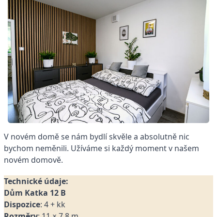
V novém domě se nám bydlí skvěle a absolutně nic
bychom neměnili. Užíváme si každý moment v našem
novém domově.
Technické údaje:
Dům K
atka 12 B
Dispozice
: 4 + kk
Rozměry
: 11 × 7,8 m