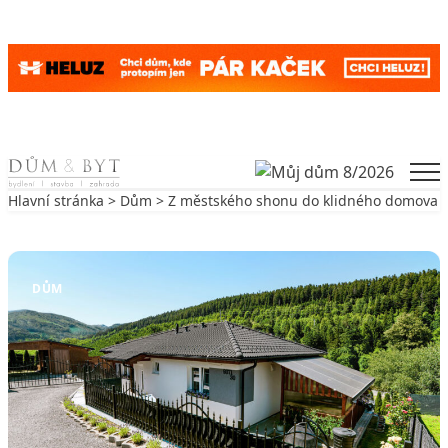
Skip to content
Men
Hlavní stránka
>
Dům
> Z městského shonu do klidného domova
Zpět na Dům
DŮM