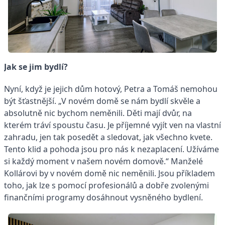
Jak se jim bydlí?
Nyní, když je jejich dům hotový, Petra a Tomáš nemohou
být šťastnější. „V novém domě se nám bydlí skvěle a
absolutně nic bychom neměnili. Děti mají dvůr, na
kterém tráví spoustu času. Je příjemné vyjít ven na vlastní
zahradu, jen tak posedět a sledovat, jak všechno kvete.
Tento klid a pohoda jsou pro nás k nezaplacení. Užíváme
si každý moment v našem novém domově.“ Manželé
Kollárovi by v novém domě nic neměnili. Jsou příkladem
toho, jak lze s pomocí profesionálů a dobře zvolenými
finančními programy dosáhnout vysněného bydlení.