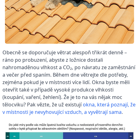
Obecně se doporučuje větrat alespoň třikrát denně –
ráno po probuzení, abyste z ložnice dostali
nahromaděnou vlhkost a CO₂, po návratu ze zaměstnání
a večer před spaním. Během dne větrejte dle potřeby,
zejména pokud je v místnosti více lidí. Okna byste měli
otevřít také v případě vysoké produkce vlhkosti
(koupání, vaření, žehlení). Že je to na vás nějak moc
tělocviku? Pak vězte, že už existují
okna, která poznají, že
v místnosti je nevyhovující vzduch, a vyvětrají sama
.