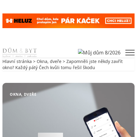
Skip to content
Men
Hlavní stránka
>
Okna, dveře
> Zapomněli jste někdy zavřít
okno? Každý pátý Čech kvůli tomu řešil škodu
Zpět na Okna, dveře
OKNA, DVEŘE