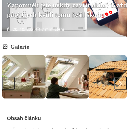
Zapomněli jste někdy zavřít okno? Každ
pátý Čech kvůli tomu řešil škodu
20. 10. 2025
7 min. čtení
Galerie
Obsah článku