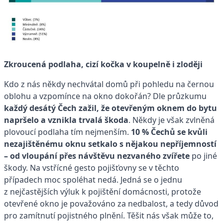
Zkroucená podlaha, cizí kočka v koupelně i zloději
Kdo z nás někdy nechvátal domů při pohledu na černou
oblohu a vzpomínce na okno dokořán? Dle průzkumu
každý desátý Čech zažil, že otevřeným oknem do bytu
napršelo a vznikla trvalá škoda
. Někdy je však zvlněná
plovoucí podlaha tím nejmenším.
10 % Čechů se kvůli
nezajištěnému oknu setkalo s nějakou nepříjemností
– od vloupání přes návštěvu nezvaného zvířete
po jiné
škody. Na vstřícné gesto pojišťovny se v těchto
případech moc spoléhat nedá. Jedná se o jednu
z nejčastějších výluk k pojištění domácnosti, protože
otevřené okno je považováno za nedbalost, a tedy důvod
pro zamítnutí pojistného plnění. Těšit nás však může to,