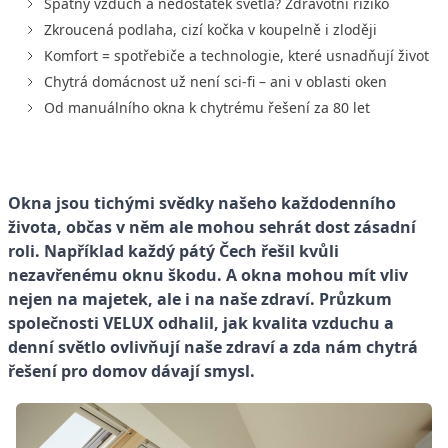
Špatný vzduch a nedostatek světla? Zdravotní riziko
Zkroucená podlaha, cizí kočka v koupelně i zloději
Komfort = spotřebiče a technologie, které usnadňují život
Chytrá domácnost už není sci-fi – ani v oblasti oken
Od manuálního okna k chytrému řešení za 80 let
Okna jsou tichými svědky našeho každodenního
života, občas v něm ale mohou sehrát dost zásadní
roli. Například každý pátý Čech řešil kvůli
nezavřenému oknu škodu. A okna mohou mít vliv
nejen na majetek, ale i na naše zdraví. Průzkum
společnosti VELUX odhalil, jak kvalita vzduchu a
denní světlo ovlivňují naše zdraví a zda nám chytrá
řešení pro domov dávají smysl.