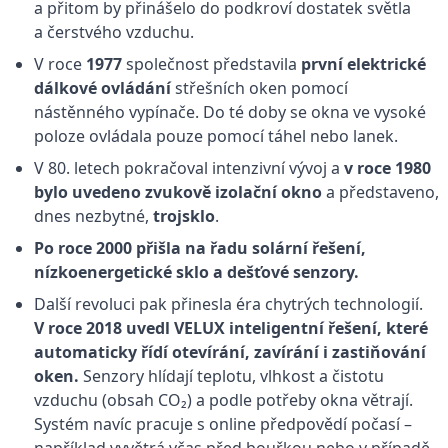
a přitom by přinášelo do podkroví dostatek světla
a čerstvého vzduchu.
V roce
1977
společnost představila
první elektrické
dálkové ovládání
střešních oken pomocí
nástěnného vypínače. Do té doby se okna ve vysoké
poloze ovládala pouze pomocí táhel nebo lanek.
V 80. letech pokračoval intenzivní vývoj a
v roce 1980
bylo uvedeno zvukově izolační okno
a představeno,
dnes nezbytné,
trojsklo
.
Po roce 2000 přišla na řadu solární řešení,
nízkoenergetické sklo a dešťové senzory.
Další revoluci pak přinesla éra chytrých technologií.
V roce 2018 uvedl VELUX inteligentní řešení, které
automaticky řídí otevírání, zavírání i zastiňování
oken.
Senzory hlídají teplotu, vlhkost a čistotu
vzduchu (obsah CO₂) a podle potřeby okna větrají.
Systém navíc pracuje s online předpovědí počasí –