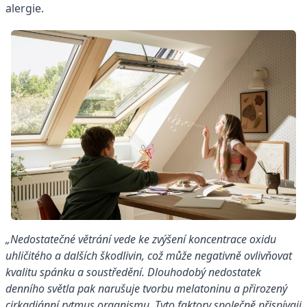
alergie.
„Nedostatečné větrání vede ke zvýšení koncentrace oxidu
uhličitého a dalších škodlivin, což může negativně ovlivňovat
kvalitu spánku a soustředění. Dlouhodobý nedostatek
denního světla pak narušuje tvorbu melatoninu a přirozený
cirkadiánní rytmus organismu. Tyto faktory společně přispívají