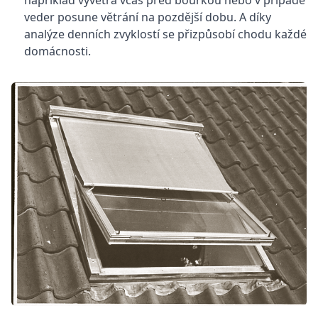
například vyvětrá včas před bouřkou nebo v případě
veder posune větrání na pozdější dobu. A díky
analýze denních zvyklostí se přizpůsobí chodu každé
domácnosti.