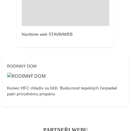
Navštivte web STAVBAWEB
RODINNÝ DOM
Koniec HFC chladív sa blíži. Budúcnosť tepelných čerpadiel
patrí prírodnému propánu
PARTNEŘI WEBU