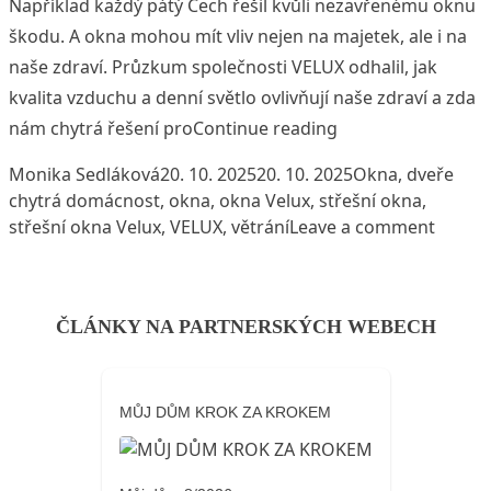
Například každý pátý Čech řešil kvůli nezavřenému oknu
škodu. A okna mohou mít vliv nejen na majetek, ale i na
naše zdraví. Průzkum společnosti VELUX odhalil, jak
kvalita vzduchu a denní světlo ovlivňují naše zdraví a zda
„Zapomněli jste ně
nám chytrá řešení pro
Continue reading
Posted by
Posted in
Tags
Monika Sedláková
20. 10. 2025
20. 10. 2025
Okna, dveře
chytrá domácnost
,
okna
,
okna Velux
,
střešní okna
,
on Zap
střešní okna Velux
,
VELUX
,
větrání
Leave a comment
ČLÁNKY NA PARTNERSKÝCH WEBECH
MŮJ DŮM KROK ZA KROKEM