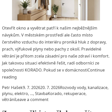
Otevřít okno a vyvětrat patří k našim nejběžnějším
návykům. V městském prostředí ale často místo
čerstvého vzduchu do interiéru proniká hluk z dopravy,
prach, výfukové plyny nebo pachy z okolí. Pravidelné
větrání je přitom zcela zásadní pro naše zdraví i komfort.
Jak takovou situaci efektivně řešit, radí odborníci ze
společnosti KORADO. Pokud se v domácnosti
Continue
„Jak větrat ve městě bez hluku, prachu a zápachu?
reading
Posted by
Posted in
Petr Hašek
9. 7. 2026
20. 7. 2026
Rozvody vody, kanalizace,
Tags:
plynu, elektro, ...
,
Stavba
Korado
,
rekuperace
,
on Jak větrat ve městě bez hluku
větrání
Leave a comment