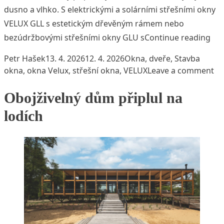
dusno a vlhko. S elektrickými a solárními střešními okny
VELUX GLL s estetickým dřevěným rámem nebo
„Po
bezúdržbovými střešními okny GLU s
Continue reading
Posted by
Posted in
Tags:
Petr Hašek
13. 4. 2026
12. 4. 2026
Okna, dveře
,
Stavba
on
okna
,
okna Velux
,
střešní okna
,
VELUX
Leave a comment
Obojživelný dům připlul na
lodích