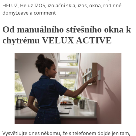
HELUZ
,
Heluz IZOS
,
izolační skla
,
izos
,
okna
,
rodinné
on Jak se chovají okna v zimě
domy
Leave a comment
Od manuálního střešního okna k
chytrému VELUX ACTIVE
Vysvětlujte dnes někomu, že s telefonem dojde jen tam,