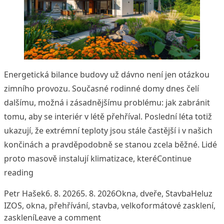
Energetická bilance budovy už dávno není jen otázkou
zimního provozu. Současné rodinné domy dnes čelí
dalšímu, možná i zásadnějšímu problému: jak zabránit
tomu, aby se interiér v létě přehříval. Poslední léta totiž
ukazují, že extrémní teploty jsou stále častější i v našich
končinách a pravděpodobně se stanou zcela běžné. Lidé
proto masově instalují klimatizace, které
Continue
„Letní přehřívání domů je realita. Řešení začíná u z
reading
Posted by
Posted in
Tags:
Petr Hašek
6. 8. 2026
5. 8. 2026
Okna, dveře
,
Stavba
Heluz
IZOS
,
okna
,
přehřívání
,
stavba
,
velkoformátové zasklení
,
on Letní přehřívání domů je reali
zasklení
Leave a comment