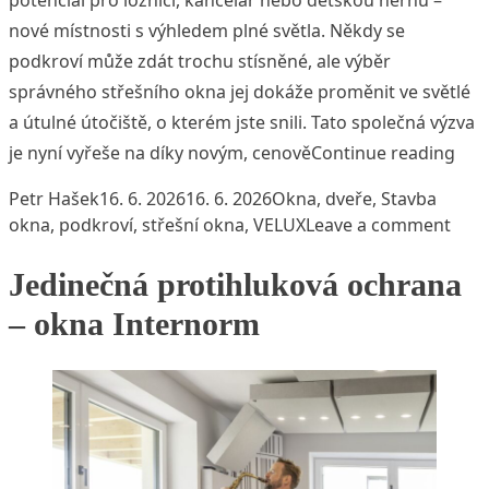
potenciál pro ložnici, kancelář nebo dětskou hernu –
nové místnosti s výhledem plné světla. Někdy se
podkroví může zdát trochu stísněné, ale výběr
správného střešního okna jej dokáže proměnit ve světlé
a útulné útočiště, o kterém jste snili. Tato společná výzva
„Ote
je nyní vyřeše na díky novým, cenově
Continue reading
Posted by
Posted in
Tags:
Petr Hašek
16. 6. 2026
16. 6. 2026
Okna, dveře
,
Stavba
on O
okna
,
podkroví
,
střešní okna
,
VELUX
Leave a comment
Jedinečná protihluková ochrana
– okna Internorm