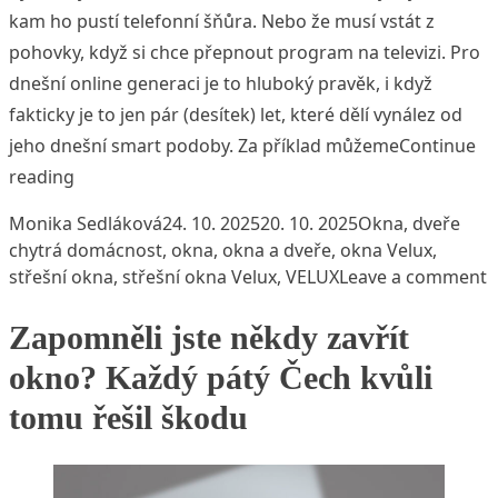
kam ho pustí telefonní šňůra. Nebo že musí vstát z
pohovky, když si chce přepnout program na televizi. Pro
dnešní online generaci je to hluboký pravěk, i když
fakticky je to jen pár (desítek) let, které dělí vynález od
jeho dnešní smart podoby. Za příklad můžeme
Continue
„Od manuálního střešního okna k chytrému VELUX
reading
Posted by
Posted in
Tags
Monika Sedláková
24. 10. 2025
20. 10. 2025
Okna, dveře
chytrá domácnost
,
okna
,
okna a dveře
,
okna Velux
,
o
střešní okna
,
střešní okna Velux
,
VELUX
Leave a comment
Zapomněli jste někdy zavřít
okno? Každý pátý Čech kvůli
tomu řešil škodu