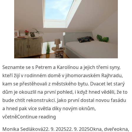
Seznamte se s Petrem a Karolínou a jejich třemi syny,
kteří žijí v rodinném domě v jihomoravském Rajhradu,
kam se přestěhovali z městského bytu. Dvacet let starý
dům je okouzlil na první pohled, i když hned věděli, že to
bude chtít rekonstrukci. Jako první dostal novou fasádu
a hned pak více světla díky novým oknům,
„Se střešními okny VELUX získal d
včetně
Continue reading
Posted by
Posted in
Tags:
Monika Sedláková
22. 9. 2025
22. 9. 2025
Okna, dveře
okna
,