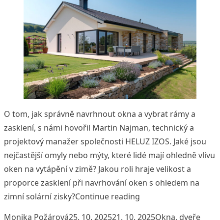
O tom, jak správně navrhnout okna a vybrat rámy a
zasklení, s námi hovořil Martin Najman, technický a
projektový manažer společnosti HELUZ IZOS. Jaké jsou
nejčastější omyly nebo mýty, které lidé mají ohledně vlivu
oken na vytápění v zimě? Jakou roli hraje velikost a
proporce zasklení při navrhování oken s ohledem na
„Jak se chovají okna v
zimní solární zisky?
Continue reading
Posted by
Posted in
Tags:
Monika Požárová
25. 10. 2025
21. 10. 2025
Okna, dveře