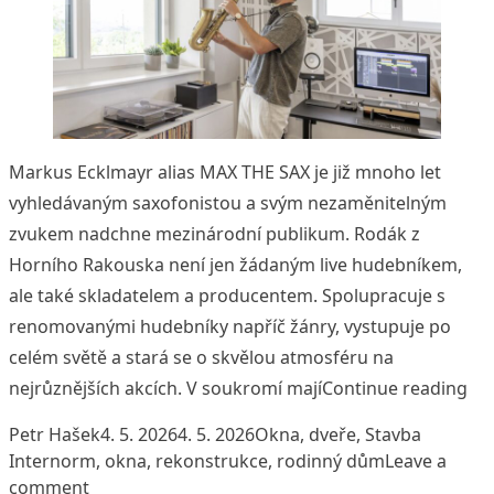
Markus Ecklmayr alias MAX THE SAX je již mnoho let
vyhledávaným saxofonistou a svým nezaměnitelným
zvukem nadchne mezinárodní publikum. Rodák z
Horního Rakouska není jen žádaným live hudebníkem,
ale také skladatelem a producentem. Spolupracuje s
renomovanými hudebníky napříč žánry, vystupuje po
celém světě a stará se o skvělou atmosféru na
„Je
nejrůznějších akcích. V soukromí mají
Continue reading
Posted by
Posted in
Tags:
Petr Hašek
4. 5. 2026
4. 5. 2026
Okna, dveře
,
Stavba
Internorm
,
okna
,
rekonstrukce
,
rodinný dům
Leave a
on Jedinečná protihluková ochrana – okna Inte
comment