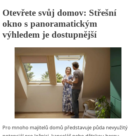
Otevřete svůj domov: Střešní
okno s panoramatickým
výhledem je dostupnější
Pro mnoho majitelů domů představuje půda nevyužitý