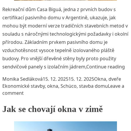
Rekreační dům Casa Biguá, jedna z prvních budov s
certifikací pasivního domu v Argentině, ukazuje, jak
mohou být moderní verze tradičních stavebních metod v
souladu s náročnými technologickými požadavky i okolní
přírodou. Základním prvkem pasivního domu je
vzduchotěsnost vysoce tepelně izolovaného pláště
budovy. Pro vnější dřevěné stěny byly proto použity
„O
sendvičové panely s izolačním jádrem,
Continue reading
Posted by
Posted in
Tags
Monika Sedláková
15. 12. 2025
15. 12. 2025
Okna, dveře
Ekonomické stavby
,
okna
,
Schüco
,
stavba domu
Leave a
on Obojživelný dům připlul na lodích
comment
Jak se chovají okna v zimě