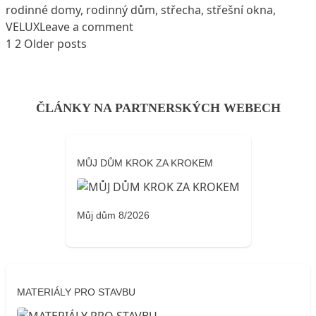
rodinné domy
,
rodinný dům
,
střecha
,
střešní okna
,
on Se střešními okny VELUX získal
VELUX
Leave a comment
1
2
Older posts
Stránkování
příspěvků
ČLÁNKY NA PARTNERSKÝCH WEBECH
MŮJ DŮM KROK ZA KROKEM
Můj dům 8/2026
MATERIÁLY PRO STAVBU