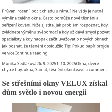
Průvan, rosení, pocit chladu u rámu? Ne vždy je nutná
výměna celého okna. Často pomůže nové těsnění a
seřízení kování. Níže zjistíte, jak problém rozpoznat, kdy
zvládnete výměnu svépomocí a kdy už dává smysl pozvat
specialisty a kdy naopak začít uvažovat o nových oknech.
Jak poznat, že těsnění dosloužilo Tip: Pokud papír projde
„Jak na těsnění oken: kdy pomůže
ve více
Continue reading
Posted by
Posted in
Tags:
Monika Sedláková
26. 9. 2025
1. 10. 2025
Okna, dveře
on
chytré tipy
,
okna
,
Samat
,
těsnění oken
Leave a comment
Se střešními okny VELUX získal
dům světlo i novou energii