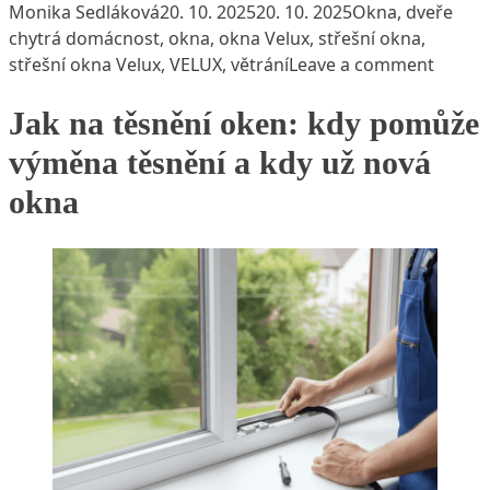
Posted by
Posted in
Tags
Monika Sedláková
20. 10. 2025
20. 10. 2025
Okna, dveře
chytrá domácnost
,
okna
,
okna Velux
,
střešní okna
,
on Zap
střešní okna Velux
,
VELUX
,
větrání
Leave a comment
Jak na těsnění oken: kdy pomůže
výměna těsnění a kdy už nová
okna