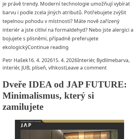
je právě trendy. Moderní technologie umožňují vybírat
barvu i podle zcela jiných atributů. Potřebujete zvýšit
tepelnou pohodu v místnosti? Máte nově zařízený
interiér a jste citliví na formaldehyd? Nebo jste alergici a
bojujete s plísněmi, případně preferujete
„Speciální interiérové barvy p
ekologický
Continue reading
Posted by
Posted in
Tags:
Petr Hašek
16. 4. 2026
15. 4. 2026
Interiér
,
Bydlíme
barva
,
on Speciální 
interiér
,
JUB
,
plíseň
,
vlhkost
Leave a comment
Dveře IDEA od JAP FUTURE:
Minimalismus, který si
zamilujete