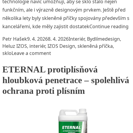
technologie navíc umožňují, aby se sklo stalo nejen
funkčním, ale i výrazně designovým prvkem. Ještě před
několika lety byly skleněné příčky spojovány především s
„V
kancelářemi, kde měly zajistit dostatek
Continue reading
Posted by
Posted in
Tags:
Petr Hašek
9. 4. 2026
8. 4. 2026
Interiér
,
Bydlíme
design
,
Heluz IZOS
,
interiér
,
IZOS Design
,
skleněná příčka
,
on Vizuální lehkost s puncem luxusu
sklo
Leave a comment
ETERNAL protiplísňová
hloubková penetrace – spolehlivá
ochrana proti plísním