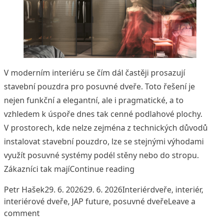
V moderním interiéru se čím dál častěji prosazují
stavební pouzdra pro posuvné dveře. Toto řešení je
nejen funkční a elegantní, ale i pragmatické, a to
vzhledem k úspoře dnes tak cenné podlahové plochy.
V prostorech, kde nelze zejména z technických důvodů
instalovat stavební pouzdro, lze se stejnými výhodami
využít posuvné systémy podél stěny nebo do stropu.
„Posuvné systémy JAP –
Zákazníci tak mají
Continue reading
Posted by
Posted in
Tags:
Petr Hašek
29. 6. 2026
29. 6. 2026
Interiér
dveře
,
interiér
,
interiérové dveře
,
JAP future
,
posuvné dveře
Leave a
on Posuvné systémy JAP – spojení praktičnosti s
comment