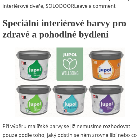
on Dveře, 
interiérové dveře
,
SOLODOOR
Leave a comment
Speciální interiérové barvy pro
zdravé a pohodlné bydlení
Při výběru malířské barvy se již nemusíme rozhodovat
pouze podle toho, jaký odstín se nám zrovna líbí nebo co