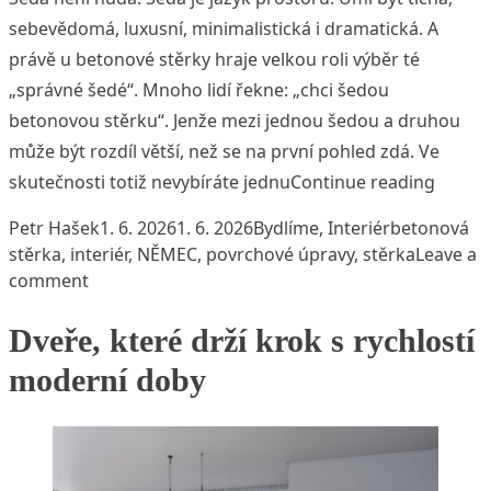
sebevědomá, luxusní, minimalistická i dramatická. A
právě u betonové stěrky hraje velkou roli výběr té
„správné šedé“. Mnoho lidí řekne: „chci šedou
betonovou stěrku“. Jenže mezi jednou šedou a druhou
může být rozdíl větší, než se na první pohled zdá. Ve
„50 od
skutečnosti totiž nevybíráte jednu
Continue reading
Posted by
Posted in
Tags:
Petr Hašek
1. 6. 2026
1. 6. 2026
Bydlíme
,
Interiér
betonová
stěrka
,
interiér
,
NĚMEC
,
povrchové úpravy
,
stěrka
Leave a
on 50 odstínů šedi: jak betonová stěrka mění cha
comment
Dveře, které drží krok s rychlostí
moderní doby