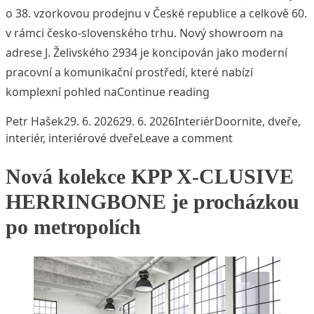
o 38. vzorkovou prodejnu v České republice a celkově 60.
v rámci česko-slovenského trhu. Nový showroom na
adrese J. Želivského 2934 je koncipován jako moderní
pracovní a komunikační prostředí, které nabízí
„DOORNITE otevírá 
komplexní pohled na
Continue reading
Posted by
Posted in
Tags:
Petr Hašek
29. 6. 2026
29. 6. 2026
Interiér
Doornite
,
dveře
,
on DOORNITE ot
interiér
,
interiérové dveře
Leave a comment
Nová kolekce KPP X-CLUSIVE
HERRINGBONE je procházkou
po metropolích