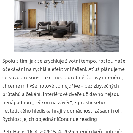
Spolu s tím, jak se zrychluje životní tempo, rostou naše
očekávání na rychlá a efektivní řešení. Ať už plánujeme
celkovou rekonstrukci, nebo drobné úpravy interiéru,
chceme mít vše hotové co nejdříve – bez zbytečných
průtahů a čekání. Interiérové dveře už dávno nejsou
nenápadnou „tečkou na závěr“, z praktického
i estetického hlediska hrají v domácnosti zásadní roli.
„Dveře, které dr
Rychlost jejich objednání
Continue reading
Posted by
Posted in
Tags:
Petr Hašek
16. 4. 2026
15. 4. 2026
Interiér
dveře
,
interiér
,