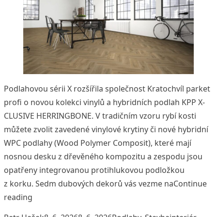
Podlahovou sérii X rozšířila společnost Kratochvíl parket
profi o novou kolekci vinylů a hybridních podlah KPP X-
CLUSIVE HERRINGBONE. V tradičním vzoru rybí kosti
můžete zvolit zavedené vinylové krytiny či nové hybridní
WPC podlahy (Wood Polymer Composit), které mají
nosnou desku z dřevěného kompozitu a zespodu jsou
opatřeny integrovanou protihlukovou podložkou
z korku. Sedm dubových dekorů vás vezme na
Continue
„Nová kolekce KPP X-CLUSIVE HERRINGBONE je pr
reading
Posted by
Posted in
Tags: