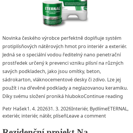
Novinka českého výrobce perfektně doplňuje systém
protiplísňových nátěrových hmot pro interiér a exteriér.
Jedná se o speciální vodou ředitelný nano penetrační
prostředek určený k prevenci vzniku plísní na různých
savých podkladech, jako jsou omítky, beton,
sádrokarton, vláknocementové desky či zdivo. Lze jej
použít i na dřevěné podklady a neglazovanou keramiku.
„ETE
Díky svému složení proniká hluboko
Continue reading
Posted by
Posted in
Tags:
Petr Hašek
1. 4. 2026
31. 3. 2026
Interiér
,
Bydlíme
ETERNAL
,
on ETERNAL 
exteriér
,
interiér
,
nátěr
,
plíseň
Leave a comment
Rezidenční projekt Na