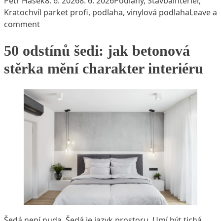
Petr Hašek
8. 6. 2026
8. 6. 2026
Podlahy
,
Stavba
interiér
,
Kratochvíl parket profi
,
podlaha
,
vinylová podlaha
Leave a
on Nová kolekce KPP X-CLUSIVE HERRINGBONE j
comment
50 odstínů šedi: jak betonová
stěrka mění charakter interiéru
Šedá není nuda. Šedá je jazyk prostoru. Umí být tichá,