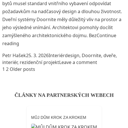
bytů musel standard vnitřního vybavení odpovídat
požadavkům na nadčasový design a dlouhou životnost.
Dveřní systémy Doornite měly důležitý vliv na prostor a
jeho výsledné vnímání. Architektovi pomohly docílit
zamýšleného architektonického dojmu. Bez
Continue
„Rezidenční projekt Na Pramenech stojí na čistotě 
reading
Posted by
Posted in
Tags:
Petr Hašek
25. 3. 2026
Interiér
design
,
Doornite
,
dveře
,
on Rezidenční 
interiér
,
rezidenční projekt
Leave a comment
1
2
Older posts
Stránkování
příspěvků
ČLÁNKY NA PARTNERSKÝCH WEBECH
MŮJ DŮM KROK ZA KROKEM