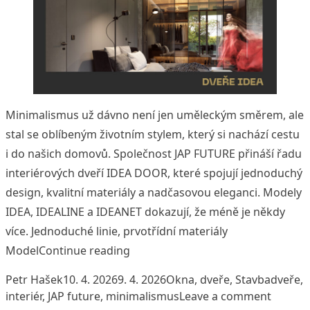
Minimalismus už dávno není jen uměleckým směrem, ale
stal se oblíbeným životním stylem, který si nachází cestu
i do našich domovů. Společnost JAP FUTURE přináší řadu
interiérových dveří IDEA DOOR, které spojují jednoduchý
design, kvalitní materiály a nadčasovou eleganci. Modely
IDEA, IDEALINE a IDEANET dokazují, že méně je někdy
více. Jednoduché linie, prvotřídní materiály
„Dveře IDEA od JAP FUTURE: Minima
Model
Continue reading
Posted by
Posted in
Tags:
Petr Hašek
10. 4. 2026
9. 4. 2026
Okna, dveře
,
Stavba
dveře
,
on Dveř
interiér
,
JAP future
,
minimalismus
Leave a comment