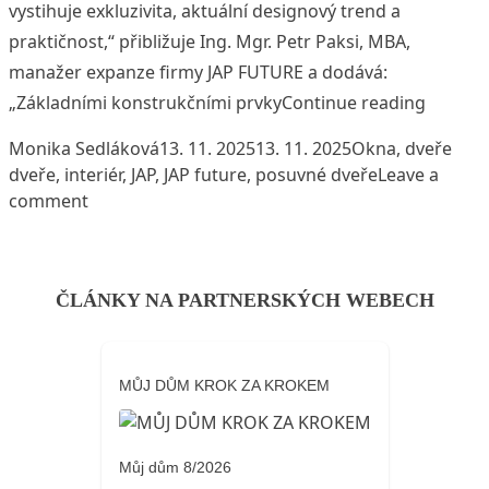
vystihuje exkluzivita, aktuální designový trend a
praktičnost,“ přibližuje Ing. Mgr. Petr Paksi, MBA,
manažer expanze firmy JAP FUTURE a dodává:
„Dveře 
„Základními konstrukčními prvky
Continue reading
Posted by
Posted in
Tags
Monika Sedláková
13. 11. 2025
13. 11. 2025
Okna, dveře
dveře
,
interiér
,
JAP
,
JAP future
,
posuvné dveře
Leave a
on Dveře CLEVER – exkluzivní novinka JAP FUTUR
comment
ČLÁNKY NA PARTNERSKÝCH WEBECH
MŮJ DŮM KROK ZA KROKEM
Můj dům 8/2026