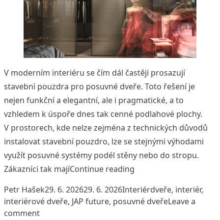
V moderním interiéru se čím dál častěji prosazují
stavební pouzdra pro posuvné dveře. Toto řešení je
nejen funkční a elegantní, ale i pragmatické, a to
vzhledem k úspoře dnes tak cenné podlahové plochy.
V prostorech, kde nelze zejména z technických důvodů
instalovat stavební pouzdro, lze se stejnými výhodami
využít posuvné systémy podél stěny nebo do stropu.
„Posuvné systémy JAP –
Zákazníci tak mají
Continue reading
Posted by
Posted in
Tags:
Petr Hašek
29. 6. 2026
29. 6. 2026
Interiér
dveře
,
interiér
,
interiérové dveře
,
JAP future
,
posuvné dveře
Leave a
on Posuvné systémy JAP – spojení praktičnosti s
comment