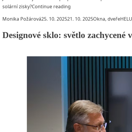
„Jak se chovají okna v zimě“
solární zisky?
Continue reading
Posted by
Posted in
Tags:
Monika Požárová
25. 10. 2025
21. 10. 2025
Okna, dveře
HELU
Designové sklo: světlo zachycené 