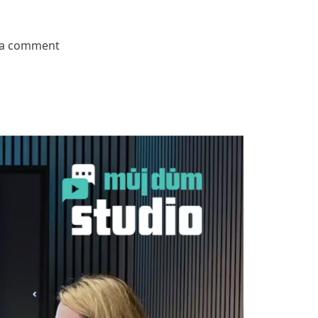
on Jak se chovají okna v zimě
 a comment