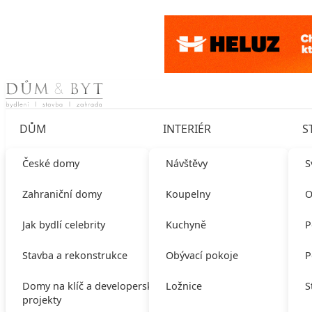
Skip to content
DŮM
INTERIÉR
S
České domy
Návštěvy
S
Zahraniční domy
Koupelny
O
Jak bydlí celebrity
Kuchyně
P
Stavba a rekonstrukce
Obývací pokoje
P
Domy na klíč a developerské
Ložnice
S
projekty