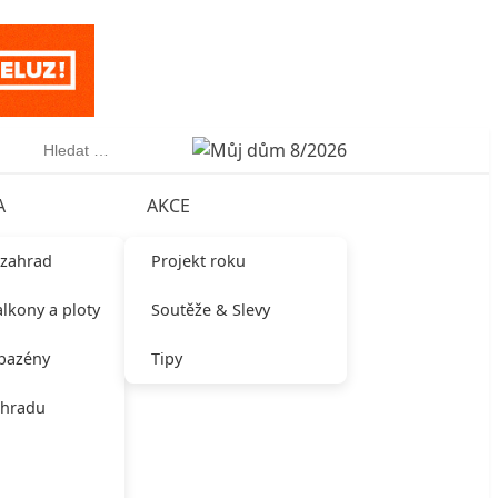
Vyhledávání
A
AKCE
 zahrad
Projekt roku
alkony a ploty
Soutěže & Slevy
 bazény
Tipy
ahradu