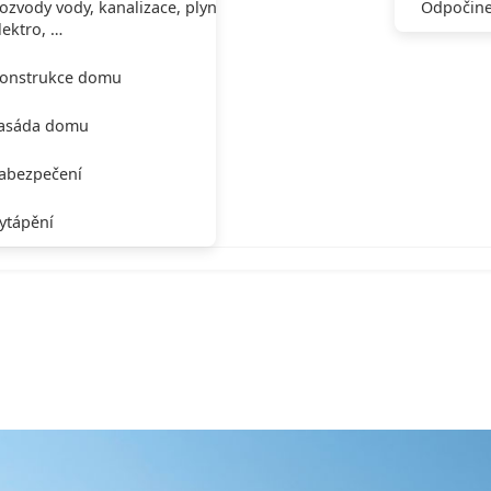
ozvody vody, kanalizace, plynu,
Odpočine
lektro, …
onstrukce domu
asáda domu
abezpečení
ytápění