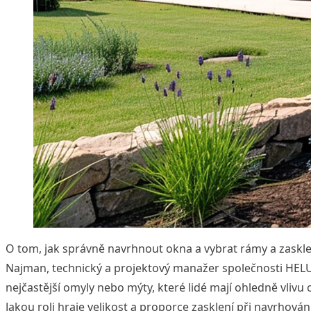
O tom, jak správně navrhnout okna a vybrat rámy a zasklen
Najman, technický a projektový manažer společnosti HELU
nejčastější omyly nebo mýty, které lidé mají ohledně vlivu
Jakou roli hraje velikost a proporce zasklení při navrhová