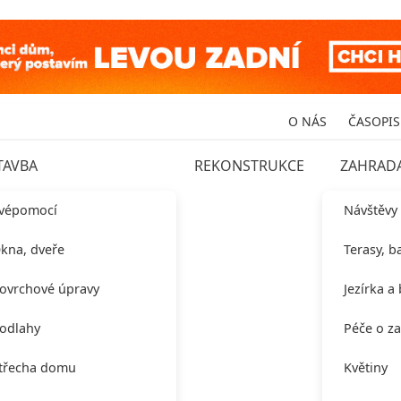
O NÁS
ČASOPIS
TAVBA
REKONSTRUKCE
ZAHRAD
vépomocí
Návštěvy
kna, dveře
Terasy, b
ovrchové úpravy
Jezírka a
odlahy
Péče o z
třecha domu
Květiny