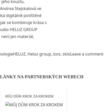
 jeho kouzlu,
Andrea Stejskalová ve
ká digitálně potištěné
a jak se kombinuje krása s
 studio HELUZ GROUP
není jen materiál,
 světlo zachycené ve hmotě“
Tags:
on D
nologie
HELUZ
,
Heluz group
,
izos
,
sklo
Leave a comment
LÁNKY NA PARTNERSKÝCH WEBECH
MŮJ DŮM KROK ZA KROKEM