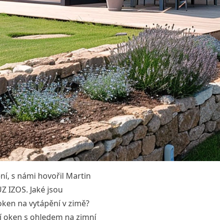
í, s námi hovořil Martin
Z IZOS. Jaké jsou
 oken na vytápění v zimě?
ní oken s ohledem na zimní