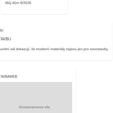
Můj dům 8/2026
BU
tní sál dokazují, že moderní materiály nejsou jen pro novostavby
TAVBAWEB