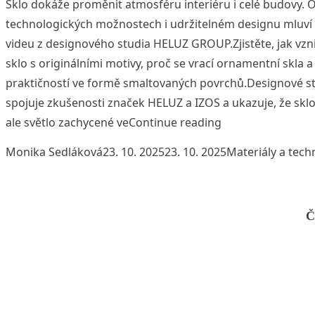
Sklo dokáže proměnit atmosféru interiéru i celé budovy. O
technologických možnostech i udržitelném designu mluví 
videu z designového studia HELUZ GROUP.Zjistěte, jak vzni
sklo s originálními motivy, proč se vrací ornamentní skla 
praktičností ve formě smaltovaných povrchů.Designové
spojuje zkušenosti značek HELUZ a IZOS a ukazuje, že sklo 
„Designové sklo:
ale světlo zachycené ve
Continue reading
Posted by
Posted in
Monika Sedláková
23. 10. 2025
23. 10. 2025
Materiály a tech
Č