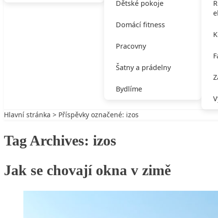
Dětské pokoje
R
e
Domácí fitness
K
Pracovny
F
Šatny a prádelny
Z
Bydlíme
V
Hlavní stránka
> Příspěvky označené: izos
Tag Archives:
izos
Jak se chovají okna v zimě