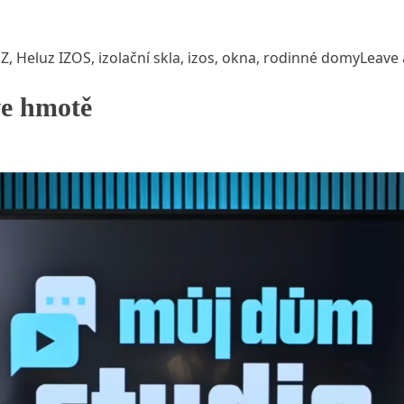
Z
,
Heluz IZOS
,
izolační skla
,
izos
,
okna
,
rodinné domy
Leave
ve hmotě