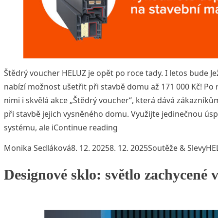
Štědrý voucher HELUZ je opět po roce tady. I letos bude J
nabízí možnost ušetřit při stavbě domu až 171 000 Kč! Po 
nimi i skvělá akce „Štědrý voucher“, která dává zákazník
při stavbě jejich vysněného domu. Využijte jedinečnou ús
„Štědrý voucher nastal: Vá
systému, ale i
Continue reading
Posted by
Posted in
Tag
Monika Sedláková
8. 12. 2025
8. 12. 2025
Soutěže & Slevy
HE
Designové sklo: světlo zachycené 