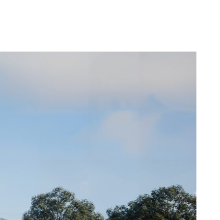
esignové sklo: světlo zachycené ve hmotě