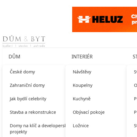
Skip to content
DŮM
INTERIÉR
S
České domy
Návštěvy
S
Zahraniční domy
Koupelny
O
Jak bydlí celebrity
Kuchyně
P
Stavba a rekonstrukce
Obývací pokoje
P
Domy na klíč a developerské
Ložnice
S
projekty