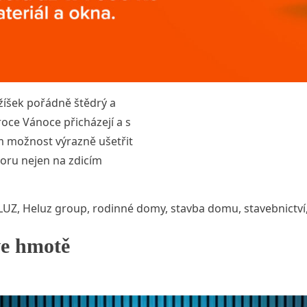
ežíšek pořádně štědrý a
roce Vánoce přicházejí a s
ům možnost výrazně ušetřit
poru nejen na zdicím
noční akce HELUZ nabízí úsporu až 171 000 Kč“
s:
LUZ
,
Heluz group
,
rodinné domy
,
stavba domu
,
stavebnictví
ve hmotě