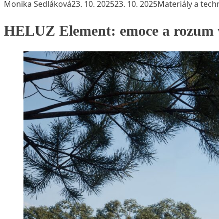
Posted by
Posted in
Monika Sedláková
23. 10. 2025
23. 10. 2025
Materiály a tech
HELUZ Element: emoce a rozum v