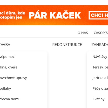
O NÁS
ČASOPIS
TAVBA
REKONSTRUKCE
ZAHRAD
vépomocí
Návštěvy
kna, dveře
Terasy, b
ovrchové úpravy
Jezírka a
odlahy
Péče o z
třecha domu
Květiny