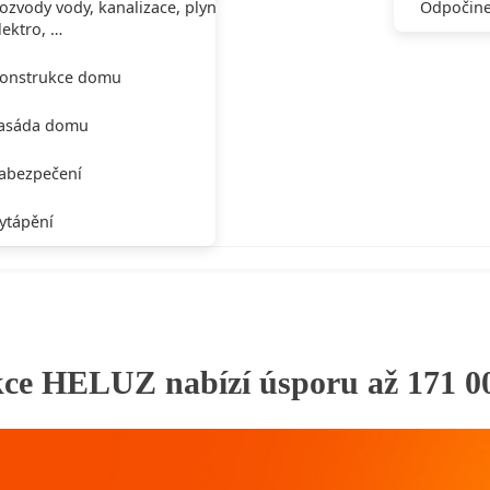
ozvody vody, kanalizace, plynu,
Odpočine
lektro, …
onstrukce domu
asáda domu
abezpečení
ytápění
akce HELUZ nabízí úsporu až 171 0