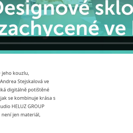
 jeho kouzlu,
Andrea Stejskalová ve
ká digitálně potištěné
a jak se kombinuje krása s
 studio HELUZ GROUP
není jen materiál,
 světlo zachycené ve hmotě“