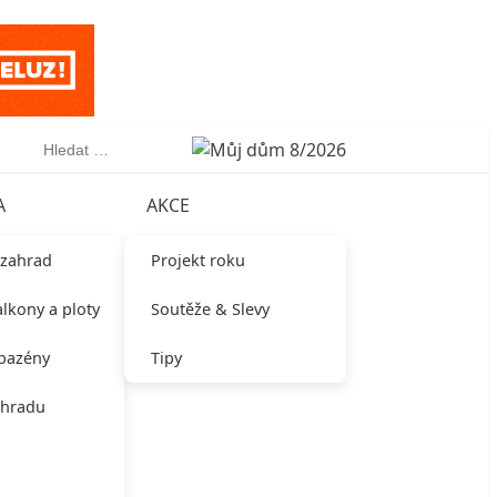
Vyhledávání
A
AKCE
 zahrad
Projekt roku
alkony a ploty
Soutěže & Slevy
 bazény
Tipy
ahradu