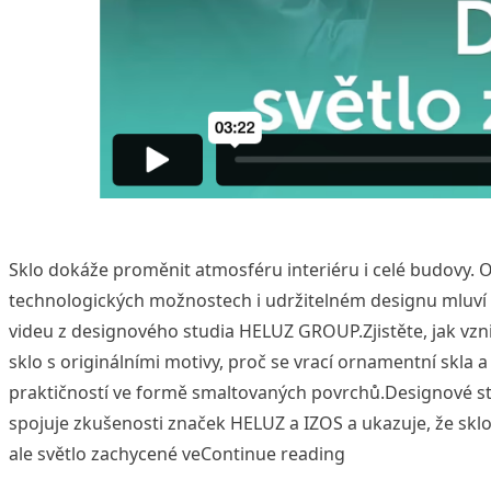
Sklo dokáže proměnit atmosféru interiéru i celé budovy. O
technologických možnostech i udržitelném designu mluví 
videu z designového studia HELUZ GROUP.Zjistěte, jak vzni
sklo s originálními motivy, proč se vrací ornamentní skla 
praktičností ve formě smaltovaných povrchů.Designové
spojuje zkušenosti značek HELUZ a IZOS a ukazuje, že sklo 
„Designové sklo:
ale světlo zachycené ve
Continue reading