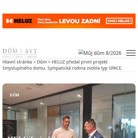
Skip to content
Men
Hlavní stránka
>
Dům
> HELUZ předal první projekt
Smysluplného domu. Sympatická rodina zvolila typ SPACE.
Zpět na Dům
DŮM