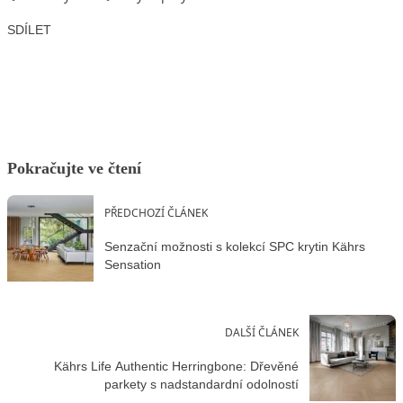
SDÍLET
Facebook
X
LinkedIn
Email
Pokračujte ve čtení
PŘEDCHOZÍ ČLÁNEK
Senzační možnosti s kolekcí SPC krytin Kährs
Sensation
DALŠÍ ČLÁNEK
Kährs Life Authentic Herringbone: Dřevěné
parkety s nadstandardní odolností