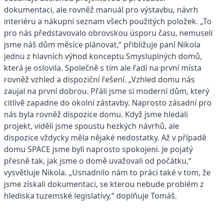
dokumentaci, ale rovněž manuál pro výstavbu, návrh
interiéru a nákupní seznam všech použitých položek. „To
pro nás představovalo obrovskou úsporu času, nemuseli
jsme náš dům měsíce plánovat,“ přibližuje paní Nikola
jednu z hlavních výhod konceptu Smysluplných domů,
která je oslovila. Společně s tím ale řadí na první místa
rovněž vzhled a dispoziční řešení. „Vzhled domu nás
zaujal na první dobrou. Přáli jsme si moderní dům, který
citlivě zapadne do okolní zástavby. Naprosto zásadní pro
nás byla rovněž dispozice domu. Když jsme hledali
projekt, viděli jsme spoustu hezkých návrhů, ale
dispozice vždycky měla nějaké nedostatky. Až v případě
domu SPACE jsme byli naprosto spokojeni. Je pojatý
přesně tak, jak jsme o domě uvažovali od počátku,“
vysvětluje Nikola. „Usnadnilo nám to práci také v tom, že
jsme získali dokumentaci, se kterou nebude problém z
hlediska tuzemské legislativy,“ doplňuje Tomáš.