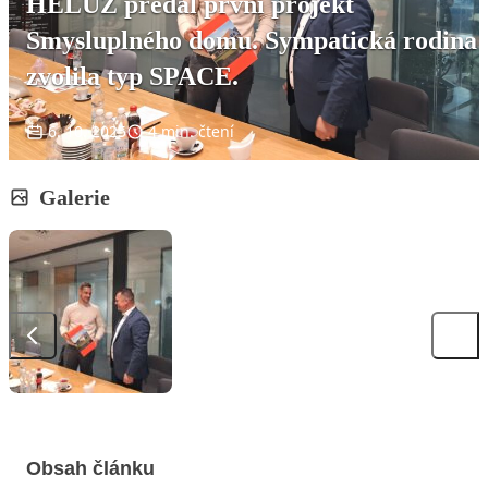
HELUZ předal první projekt
Smysluplného domu. Sympatická rodina
zvolila typ SPACE.
6. 10. 2025
4 min. čtení
Galerie
Obsah článku