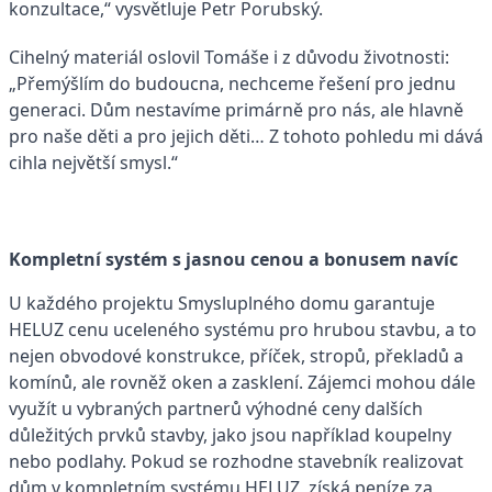
konzultace,“ vysvětluje Petr Porubský.
Cihelný materiál oslovil Tomáše i z důvodu životnosti:
„Přemýšlím do budoucna, nechceme řešení pro jednu
generaci. Dům nestavíme primárně pro nás, ale hlavně
pro naše děti a pro jejich děti… Z tohoto pohledu mi dává
cihla největší smysl.“
Kompletní systém s jasnou cenou a bonusem navíc
U každého projektu Smysluplného domu garantuje
HELUZ cenu uceleného systému pro hrubou stavbu, a to
nejen obvodové konstrukce, příček, stropů, překladů a
komínů, ale rovněž oken a zasklení. Zájemci mohou dále
využít u vybraných partnerů výhodné ceny dalších
důležitých prvků stavby, jako jsou například koupelny
nebo podlahy. Pokud se rozhodne stavebník realizovat
dům v kompletním systému HELUZ, získá peníze za