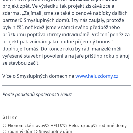
projekt zpět. Ve výsledku tak projekt získává zcela
zdarma. „Zajímali jsme se také o cenové nabídky dalších
partnerů Smysluplných domů. I ty nás zaujaly, protože
byly nižší, než když jsme v rámci svého předběžného
průzkumu poptávali firmy individuálně. Vrácení peněz za
projekt pak vnímám jako hodně příjemný bonus,“
doplňuje Tomáš. Do konce roku by rádi manželé měli
vyřešené stavební povolení a na jaře příštího roku plánují
se stavbou začít.
Více o Smysluplných domech na
www.heluzdomy.cz
Podle podkladů společnosti Heluz
ŠTÍTKY
Ekonomické stavby
HELUZ
Heluz group
rodinné domy
rodinný dům
Smysluplný dům