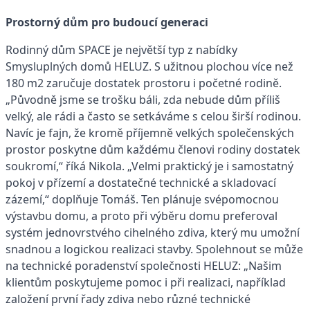
Prostorný dům pro budoucí generaci
Rodinný dům SPACE je největší typ z nabídky
Smysluplných domů HELUZ. S užitnou plochou více než
180 m2 zaručuje dostatek prostoru i početné rodině.
„Původně jsme se trošku báli, zda nebude dům příliš
velký, ale rádi a často se setkáváme s celou širší rodinou.
Navíc je fajn, že kromě příjemně velkých společenských
prostor poskytne dům každému členovi rodiny dostatek
soukromí,“ říká Nikola. „Velmi praktický je i samostatný
pokoj v přízemí a dostatečné technické a skladovací
zázemí,“ doplňuje Tomáš. Ten plánuje svépomocnou
výstavbu domu, a proto při výběru domu preferoval
systém jednovrstvého cihelného zdiva, který mu umožní
snadnou a logickou realizaci stavby. Spolehnout se může
na technické poradenství společnosti HELUZ: „Našim
klientům poskytujeme pomoc i při realizaci, například
založení první řady zdiva nebo různé technické