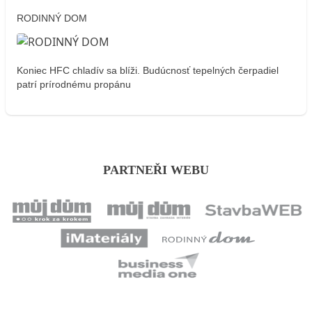
RODINNÝ DOM
Koniec HFC chladív sa blíži. Budúcnosť tepelných čerpadiel
patrí prírodnému propánu
PARTNEŘI WEBU