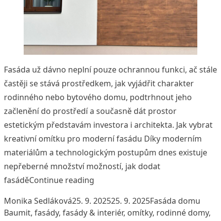
Fasáda už dávno neplní pouze ochrannou funkci, ač stále
častěji se stává prostředkem, jak vyjádřit charakter
rodinného nebo bytového domu, podtrhnout jeho
začlenění do prostředí a současně dát prostor
estetickým představám investora i architekta. Jak vybrat
kreativní omítku pro moderní fasádu Díky moderním
materiálům a technologickým postupům dnes existuje
nepřeberné množství možností, jak dodat
„Textura, světlo a stín – jak omít
fasádě
Continue reading
Posted by
Posted in
Tags:
Monika Sedláková
25. 9. 2025
25. 9. 2025
Fasáda domu
Baumit
,
fasády
,
fasády & interiér
,
omítky
,
rodinné domy
,