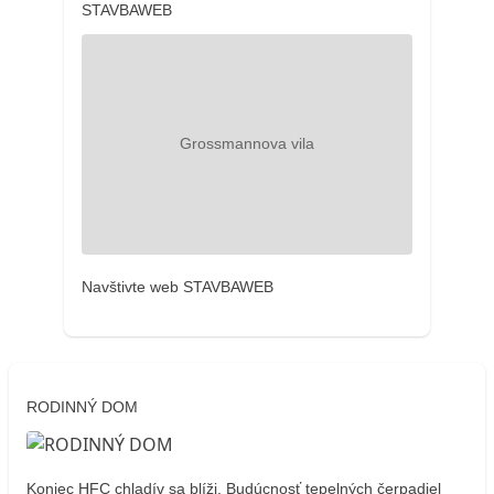
STAVBAWEB
Navštivte web STAVBAWEB
RODINNÝ DOM
Koniec HFC chladív sa blíži. Budúcnosť tepelných čerpadiel