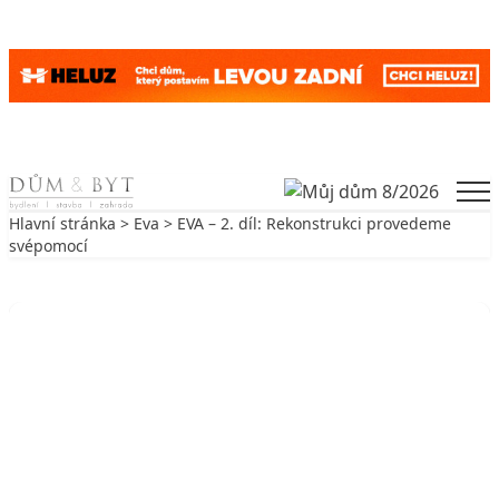
Skip to content
Men
Hlavní stránka
>
Eva
> EVA – 2. díl: Rekonstrukci provedeme
svépomocí
Zpět na Eva
EVA
EVA – 2. díl: Rekonstrukci
provedeme svépomocí
21. 7. 2009
3 min. čtení