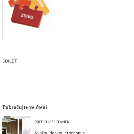
SDÍLET
Facebook
X
LinkedIn
Email
Pokračujte ve čtení
PŘEDCHOZÍ ČLÁNEK
Kvalita, design, ergonomie