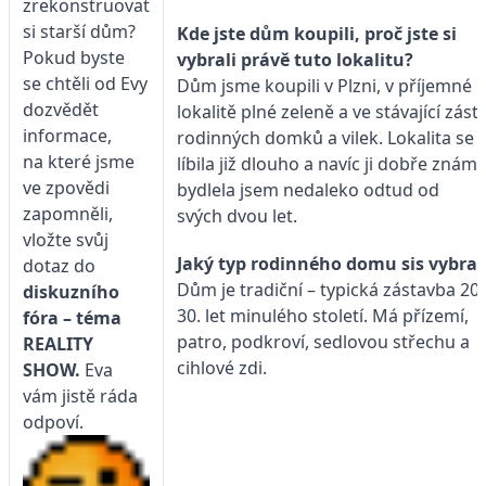
zrekonstruovat
si starší dům?
Kde jste dům koupili, proč jste si
Pokud byste
vybrali právě tuto lokalitu?
se chtěli od Evy
Dům jsme koupili v Plzni, v příjemné
dozvědět
lokalitě plné zeleně a ve stávající zás
informace,
rodinných domků a vilek. Lokalita se
na které jsme
líbila již dlouho a navíc ji dobře znám 
ve zpovědi
bydlela jsem nedaleko odtud od
zapomněli,
svých dvou let.
vložte svůj
Jaký typ rodinného domu sis vybra
dotaz do
Dům je tradiční – typická zástavba 20.
diskuzního
30. let minulého století. Má přízemí,
fóra – téma
patro, podkroví, sedlovou střechu a
REALITY
cihlové zdi.
SHOW.
Eva
vám jistě ráda
odpoví.