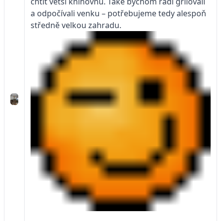
chtít větší knihovnu. Také bychom rádi grilovali
a odpočívali venku – potřebujeme tedy alespoň
středně velkou zahradu.