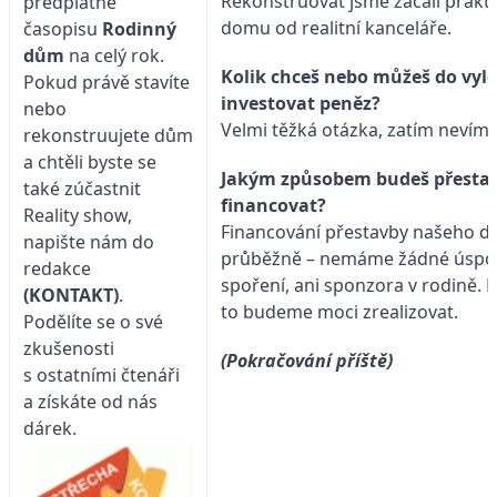
Rekonstruovat jsme začali prakti
předplatné
domu od realitní kanceláře.
časopisu
Rodinný
dům
na celý rok.
Kolik chceš nebo můžeš do vyl
Pokud právě stavíte
investovat peněz?
nebo
Velmi těžká otázka, zatím nevíme
rekonstruujete dům
a chtěli byste se
Jakým způsobem budeš přest
také zúčastnit
financovat?
Reality show,
Financování přestavby našeho d
napište nám do
průběžně – nemáme žádné úspory
redakce
spoření, ani sponzora v rodině. N
(KONTAKT)
.
to budeme moci zrealizovat.
Podělíte se o své
zkušenosti
(Pokračování příště)
s ostatními čtenáři
a získáte od nás
dárek.