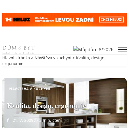
Skip to content
Men
Hlavní stránka
>
Návštěva v kuchyni
> Kvalita, design,
ergonomie
Zpět na Návštěva v kuchyni
NÁVŠTĚVA V KUCHYNI
Kvalita, design, ergonomie
21. 7. 2009
3 min. čtení