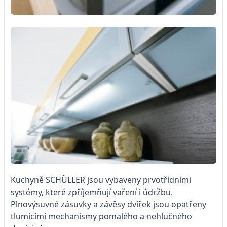
Kuchyně SCHÜLLER jsou vybaveny prvotřídními
systémy, které zpříjemňují vaření i údržbu.
Plnovýsuvné zásuvky a závěsy dvířek jsou opatřeny
tlumicími mechanismy pomalého a nehlučného