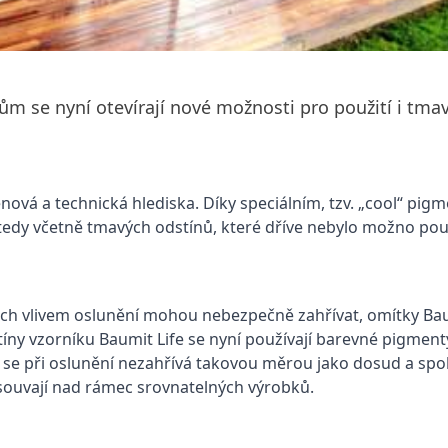
 se nyní otevírají nové možnosti pro použití i tmav
enová a technická hlediska. Díky speciálním, tzv. „cool“ pi
tedy včetně tmavých odstínů, které dříve nebylo možno pou
h vlivem oslunění mohou nebezpečně zahřívat, omítky Baumi
tíny vzorníku Baumit Life se nyní používají barevné pigmen
y se při oslunění nezahřívá takovou měrou jako dosud a spo
ouvají nad rámec srovnatelných výrobků.