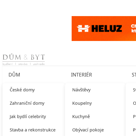
Skip to content
DŮM
INTERIÉR
S
České domy
Návštěvy
S
Zahraniční domy
Koupelny
O
Jak bydlí celebrity
Kuchyně
P
Stavba a rekonstrukce
Obývací pokoje
P