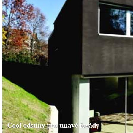
Cool odstíny pro tmavé fasády