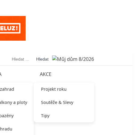
Vyhledávání
A
AKCE
 zahrad
Projekt roku
alkony a ploty
Soutěže & Slevy
 bazény
Tipy
ahradu