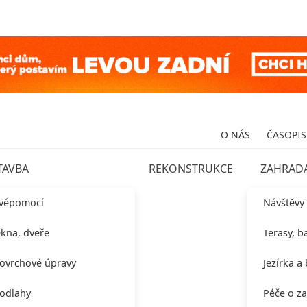
O NÁS
ČASOPIS
TAVBA
REKONSTRUKCE
ZAHRAD
vépomocí
Návštěvy
kna, dveře
Terasy, b
ovrchové úpravy
Jezírka a
odlahy
Péče o z