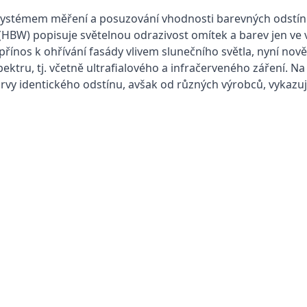
 systémem měření a posuzování vhodnosti barevných odstín
BW) popisuje světelnou odrazivost omítek a barev jen ve vi
 přínos k ohřívání fasády vlivem slunečního světla, nyní no
ektru, tj. včetně ultrafialového a infračerveného záření. Na
arvy identického odstínu, avšak od různých výrobců, vykazu