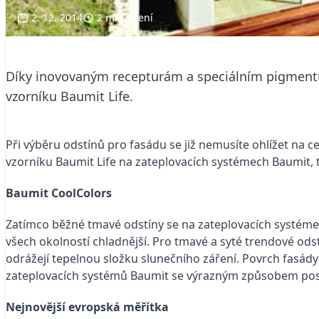
2. 12. 2014
2 min. čtení
Díky inovovaným recepturám a speciálním pigmentům
vzorníku Baumit Life.
Při výběru odstínů pro fasádu se již nemusíte ohlížet na c
vzorníku Baumit Life na zateplovacích systémech Baumit, 
Baumit CoolColors
Zatímco běžné tmavé odstíny se na zateplovacích systémec
všech okolností chladnější. Pro tmavé a syté trendové ods
odrážejí tepelnou složku slunečního záření. Povrch fasád
zateplovacích systémů Baumit se výrazným způsobem pos
Nejnovější evropská měřítka