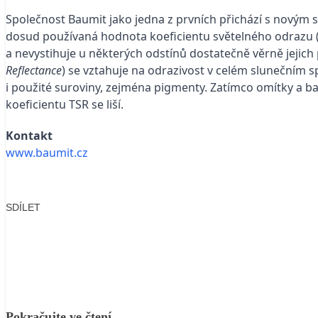
Společnost Baumit jako jedna z prvních přichází s novým
dosud používaná hodnota koeficientu světelného odrazu (H
a nevystihuje u některých odstínů dostatečně věrně jejich
Reflectance
) se vztahuje na odrazivost v celém slunečním sp
i použité suroviny, zejména pigmenty. Zatímco omítky a b
koeficientu TSR se liší.
Kontakt
www.baumit.cz
SDÍLET
Facebook
X
LinkedIn
Email
Pokračujte ve čtení