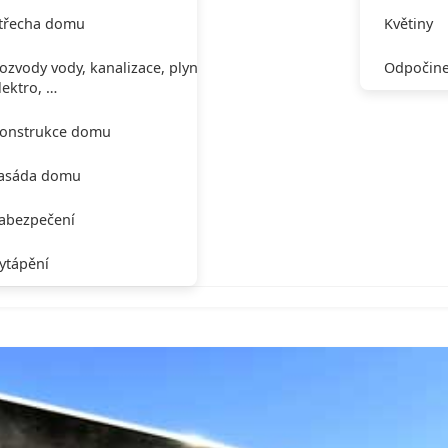
třecha domu
Květiny
ozvody vody, kanalizace, plynu,
Odpočine
lektro, …
onstrukce domu
asáda domu
abezpečení
ytápění