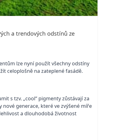
ých a trendových odstínů ze
gmentům lze nyní použít všechny odstíny
žít celoplošně na zateplené fasádě.
t s tzv. „cool“ pigmenty zůstávají za
ty nové generace, které ve zvýšené míře
lehlivost a dlouhodobá životnost