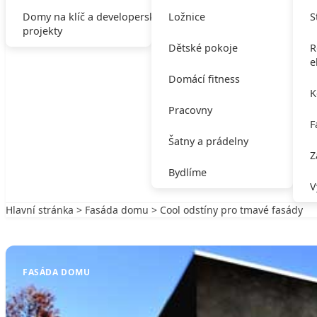
Domy na klíč a developerské
Ložnice
S
projekty
Dětské pokoje
R
e
Domácí fitness
K
Pracovny
F
Šatny a prádelny
Z
Bydlíme
V
Hlavní stránka
>
Fasáda domu
> Cool odstíny pro tmavé fasády
Zpět na Fasáda domu
FASÁDA DOMU