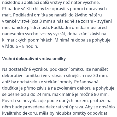
následnou aplikací další vrstvy než nátěr vyschne.
Případné větší trhliny lze opravit s pomocí opravných
malt. Podkladní omítka se nanáší do živého nátěru
v tenké vrstvě (cca 3 mm) a následně se zdrsní – zvýšení
mechanické přídržnosti. Podkladní omítka musí před
nanesením svrchní vrstvy vyzrát, doba zrání závisí na
klimatických podmínkách. Minimální doba se pohybuje
v řádu 6 – 8 hodin.
Vrchní dekorativní vrstva omítky
Na dostatečně vyzrálou podkladní omítku lze nanášet
dekorativní omítku i ve vrstvách silnějších než 30 mm,
aniž by docházelo ke stékání hmoty. Požadovaná
tloušťka je přímo závislá na zvoleném dekoru a pohybuje
se běžně od 3 do 24 mm, maximálně je možné 80 mm.
Povrch se nevyhlazuje podle daných norem, protože na
něm bude provedena dekorativní úprava. Aby se dosáhlo
kvalitního dekoru, měla by hloubka omítky odpovídat