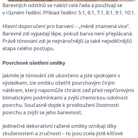
Barevných odstínů se nabízí celá řada a používají se
v různém ředění. Příklad ředění: 5:1, 6:1, 7:1, 8:1, 9:1, 10:1.
Hlavní doporučení pro barvení – „méně znamená více“.
Barevné zdi vypadají lépe, pokud barva není přeplácaná.
Právě tónování zdi je nejnáročnější (a také nejvděčnější)
etapa celého postupu.
Povrchové ošetření omítky
Jakmile je tónování zdi ukončeno a jste spokojeni s
výsledkem, lze omítku ošetřit povrchovým čirým
nátěrem, který napomůže chránit zeď před nepříznivými
klimatickými podmínkami a zvýší chemickou odolnost
povrchu. Současně dojde k prodloužení životnosti
povrchu a zvýší se jeho barevnost.
Jedinečné dekorativní ražené omítky vznikají díky
zkušenostem a zručnosti – to jsou zcela jistě klíčové