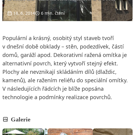
18. 6. 2014
6 min. čtení
Populární a krásný, osobitý styl staveb tvoří
v dnešní době obklady – stěn, podezdívek, částí
domů, garáží apod. Dekorativní ražená omítka je
alternativní povrch, který vytvoří stejný efekt.
Plochy ale nevznikají skládáním dílů (dlaždic,
kamenů), ale ražením reliéfu do speciální omítky.
V následujících řádcích je blíže popsána
technologie a podmínky realizace povrchů.
Galerie