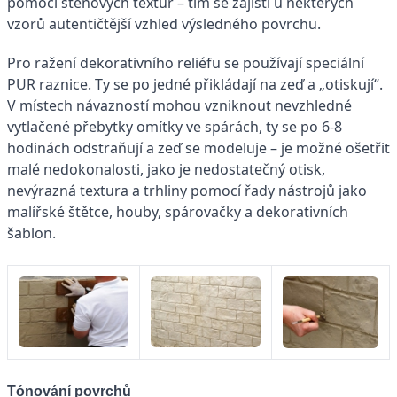
pomocí stěnových textur – tím se zajistí u některých
vzorů autentičtější vzhled výsledného povrchu.
Pro ražení dekorativního reliéfu se používají speciální
PUR raznice. Ty se po jedné přikládají na zeď a „otiskují“.
V místech návazností mohou vzniknout nevzhledné
vytlačené přebytky omítky ve spárách, ty se po 6-8
hodinách odstraňují a zeď se modeluje – je možné ošetřit
malé nedokonalosti, jako je nedostatečný otisk,
nevýrazná textura a trhliny pomocí řady nástrojů jako
malířské štětce, houby, spárovačky a dekorativních
šablon.
Tónování povrchů