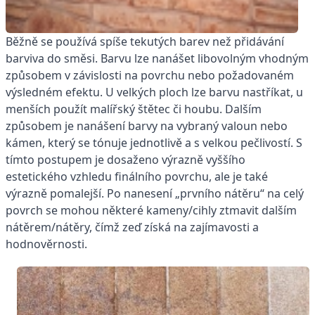
Běžně se používá spíše tekutých barev než přidávání
barviva do směsi. Barvu lze nanášet libovolným vhodným
způsobem v závislosti na povrchu nebo požadovaném
výsledném efektu. U velkých ploch lze barvu nastříkat, u
menších použít malířský štětec či houbu. Dalším
způsobem je nanášení barvy na vybraný valoun nebo
kámen, který se tónuje jednotlivě a s velkou pečlivostí. S
tímto postupem je dosaženo výrazně vyššího
estetického vzhledu finálního povrchu, ale je také
výrazně pomalejší. Po nanesení „prvního nátěru“ na celý
povrch se mohou některé kameny/cihly ztmavit dalším
nátěrem/nátěry, čímž zeď získá na zajímavosti a
hodnověrnosti.