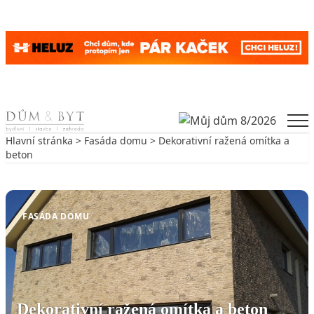
Skip to content
Men
Hlavní stránka
>
Fasáda domu
> Dekorativní ražená omítka a
beton
Zpět na Fasáda domu
FASÁDA DOMU
Dekorativní ražená omítka a beton