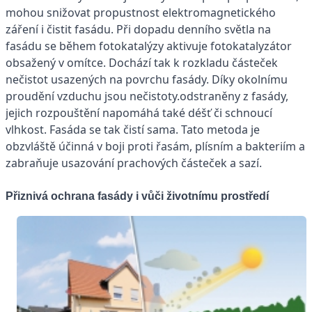
mohou snižovat propustnost elektromagnetického
záření i čistit fasádu. Při dopadu denního světla na
fasádu se během fotokatalýzy aktivuje fotokatalyzátor
obsažený v omítce. Dochází tak k rozkladu částeček
nečistot usazených na povrchu fasády. Díky okolnímu
proudění vzduchu jsou nečistoty.odstraněny z fasády,
jejich rozpouštění napomáhá také déšť či schnoucí
vlhkost. Fasáda se tak čistí sama. Tato metoda je
obzvláště účinná v boji proti řasám, plísním a bakteriím a
zabraňuje usazování prachových částeček a sazí.
Přiznivá ochrana fasády i vůči životnímu prostředí