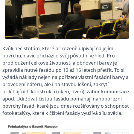
Kvůli nečistotám, které přirozeně ulpívají na jejím
povrchu, navíc přichází o svůj původní vzhled. Pro
prodloužení celkové životnosti a obnovení barev je
zpravidla nutné fasádu po 10 až 15 letech přetřít. To si
vyžádá náklady nejen na pořízení vlastní fasádní barvy a
provedení nátěru, ale i na stavbu lešení, zakrytí
přiléhajících konstrukcí (oken, dveří), zábor komunikace
apod. Udržovat čistou fasádu pomáhají nanoporézní
povrchy fasád, které jsou dnes rozšiřovány o schopnost
fotokatalýzy, která k čištění fasády využívá sílu světla.