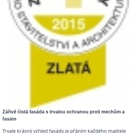
Zářivě čistá fasáda s trvalou ochranou proti mechům a
řasám
Trvale krásný vzhled fasády je přáním každého majitele