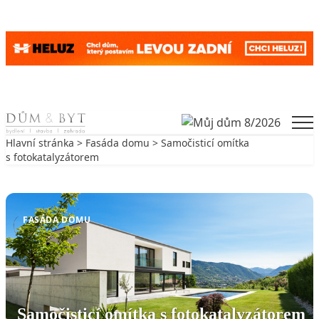
Skip to content
Men
Hlavní stránka
>
Fasáda domu
> Samočisticí omítka
s fotokatalyzátorem
Zpět na Fasáda domu
FASÁDA DOMU
Samočisticí omítka s fotokatalyzátorem