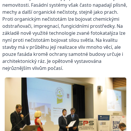
nemovitosti. Fasádní systémy však často napadají plísně,
mechy a další organické nečistoty, stejně jako prach.
Proti organickým nečistotám lze bojovat chemickými
odstraňovači, impregnací, fungicidními prostředky. Na
základě nově využité technologie zvané fotokatalýza lze
nyní proti nečistotám bojovat silou světla. Na kvalitu
stavby má v průběhu její realizace vliv mnoho věcí, ale
pouze fasáda kromě ochrany samotné budovy určuje i
architektonický ráz. Je opětovně vystavována
nejrůznějším vlivům počasí.