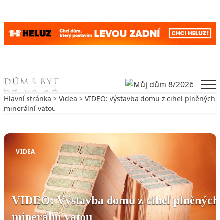
Skip to content
Men
Hlavní stránka
>
Videa
> VIDEO: Výstavba domu z cihel plněných
minerální vatou
Zpět na Videa
VIDEA
VIDEO: Výstavba domu z cihel plněných
minerální vatou