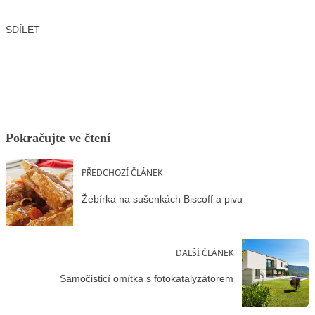
SDÍLET
Facebook
X
LinkedIn
Email
Pokračujte ve čtení
PŘEDCHOZÍ ČLÁNEK
Žebírka na sušenkách Biscoff a pivu
DALŠÍ ČLÁNEK
Samočisticí omítka s fotokatalyzátorem