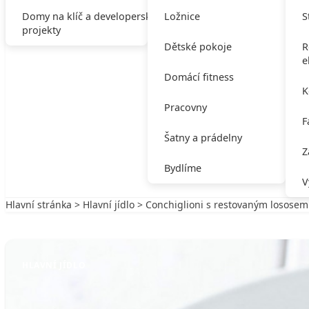
Domy na klíč a developerské
Ložnice
S
projekty
Dětské pokoje
R
e
Domácí fitness
K
Pracovny
F
Šatny a prádelny
Z
Bydlíme
V
Hlavní stránka
>
Hlavní jídlo
> Conchiglioni s restovaným lososem
Zpět na Hlavní jídlo
HLAVNÍ JÍDLO