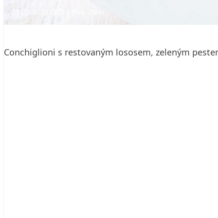
20. 7. 2015
1 min. čtení
Conchiglioni s restovaným lososem, zeleným peste