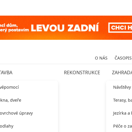
O NÁS
ČASOPIS
TAVBA
REKONSTRUKCE
ZAHRAD
vépomocí
Návštěvy
kna, dveře
Terasy, b
ovrchové úpravy
Jezírka a
odlahy
Péče o z