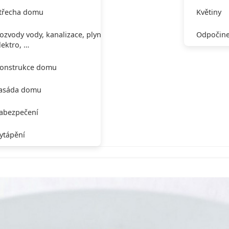
třecha domu
Květiny
ozvody vody, kanalizace, plynu,
Odpočine
lektro, …
onstrukce domu
asáda domu
abezpečení
ytápění