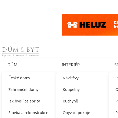
Skip to content
DŮM
INTERIÉR
S
České domy
Návštěvy
S
Zahraniční domy
Koupelny
O
Jak bydlí celebrity
Kuchyně
P
Stavba a rekonstrukce
Obývací pokoje
P