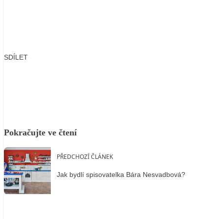
SDÍLET
Facebook
X
LinkedIn
Email
Pokračujte ve čtení
PŘEDCHOZÍ ČLÁNEK
Jak bydlí spisovatelka Bára Nesvadbová?