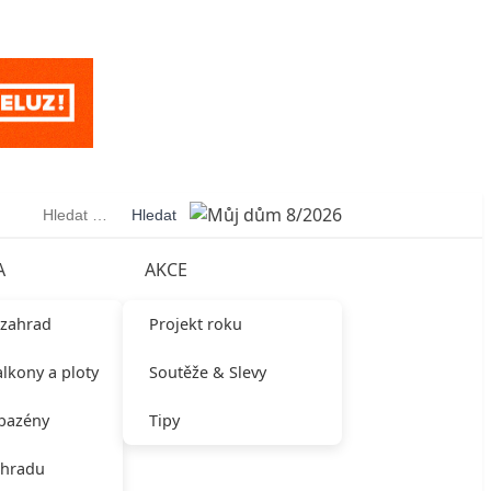
Vyhledávání
A
AKCE
 zahrad
Projekt roku
alkony a ploty
Soutěže & Slevy
 bazény
Tipy
ahradu