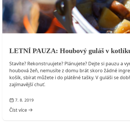
LETNÍ PAUZA: Houbový guláš v kotlíku
LETNÍ PAUZA: Houbový guláš v kotlík
Stavíte? Rekonstruujete? Plánujete? Dejte si pauzu a vy
houbová žeň, nemusíte z domu brát skoro žádné ingredie
košík, sbírat můžete i do plátěné tašky. V guláši se do
zajímavější chuť.
7. 8. 2019
Číst více