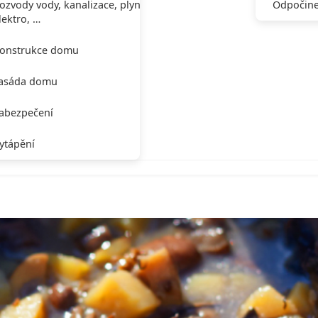
ozvody vody, kanalizace, plynu,
Odpočine
lektro, …
onstrukce domu
asáda domu
abezpečení
ytápění