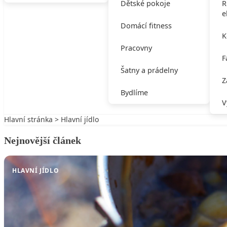
Dětské pokoje
R
e
Domácí fitness
K
Pracovny
F
Šatny a prádelny
Z
Bydlíme
V
Hlavní stránka
>
Hlavní jídlo
Nejnovější článek
HLAVNÍ JÍDLO