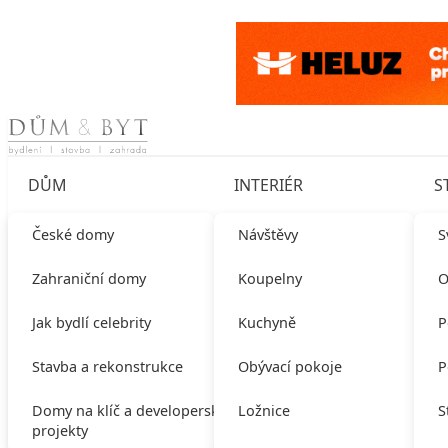
Skip to content
DŮM
INTERIÉR
S
České domy
Návštěvy
S
Zahraniční domy
Koupelny
O
Jak bydlí celebrity
Kuchyně
P
Stavba a rekonstrukce
Obývací pokoje
P
Domy na klíč a developerské
Ložnice
S
projekty