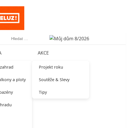
Vyhledávání
A
AKCE
 zahrad
Projekt roku
alkony a ploty
Soutěže & Slevy
 bazény
Tipy
ahradu