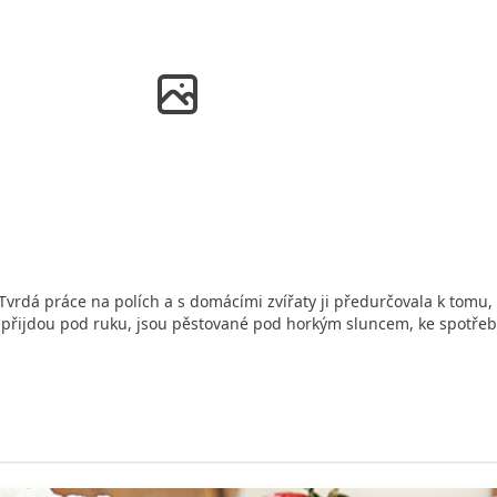
vrdá práce na polích a s domácími zvířaty ji předurčovala k tomu, 
m přijdou pod ruku, jsou pěstované pod horkým sluncem, ke spotřeb