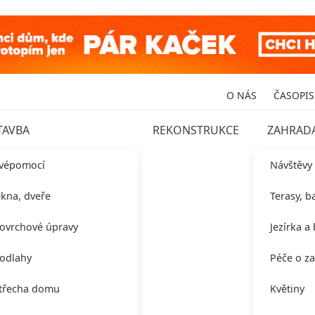
O NÁS
ČASOPIS
TAVBA
REKONSTRUKCE
ZAHRAD
vépomocí
Návštěvy
kna, dveře
Terasy, b
ovrchové úpravy
Jezírka a
odlahy
Péče o z
třecha domu
Květiny