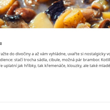
u
ražte do divočiny a až vám vyhládne, uvařte si nostalgicky vo
nce: stačí trocha sádla, cibule, možná pár brambor. Kotlík
bře uplatní jak hříbky, tak křemenáče, klouzky, ale také mla