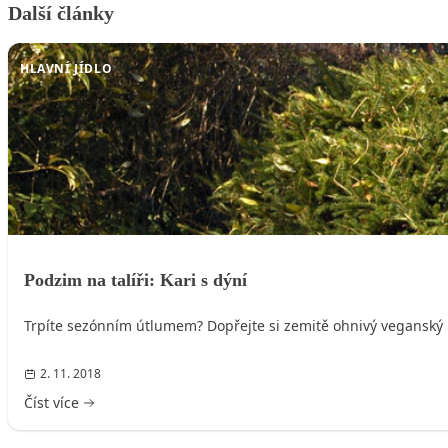
Další články
HLAVNÍ JÍDLO
Podzim na talíři: Kari s dýní
Trpíte sezónním útlumem? Dopřejte si zemitě ohnivý veganský p
2. 11. 2018
Číst více