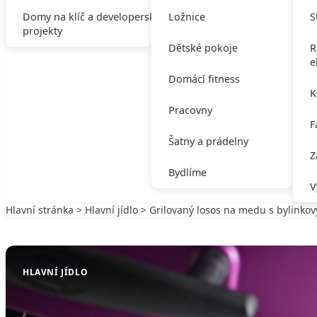
Domy na klíč a developerské
Ložnice
S
projekty
Dětské pokoje
R
e
Domácí fitness
K
Pracovny
F
Šatny a prádelny
Z
Bydlíme
V
Hlavní stránka
>
Hlavní jídlo
> Grilovaný losos na medu s bylinko
Zpět na Hlavní jídlo
HLAVNÍ JÍDLO