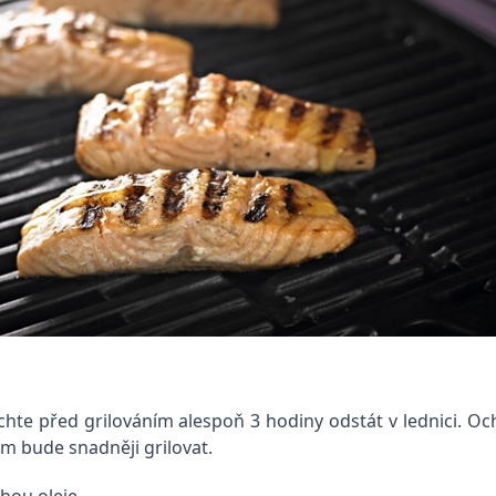
chte před grilováním alespoň 3 hodiny odstát v lednici. O
ám bude snadněji grilovat.