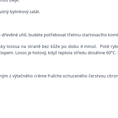
hou oleje.
utný bylinkový salát.
 na dřevěné uhlí, budete potřebovat třetinu startovacího kom
usky lososa na straně bez kůže po dobu 4 minut. Poté ryb
opem. Losos je hotový, když teplota středu dosáhne 60°C. 
ným z výtečného crème fraîche ochuceného čerstvou citron