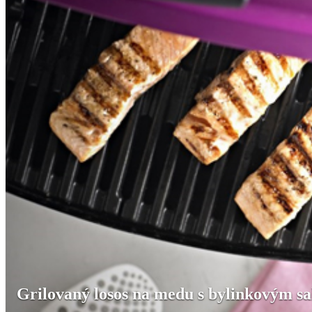
Grilovaný losos na medu s bylinkovým s