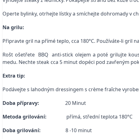
Vyndejte steaky z ledničky. Pokapejte stranu bez kůže troc
Operte bylinky, otrhejte lístky a smíchejte dohromady v ch
Na grilu:
Připravte gril na přímé teplo, cca 180°C. Používáte-li gril
Rošt ošetřete BBQ anti-stick olejem a poté grilujte ko
medu. Nechte steak cca 5 minut dopéci pod zavřeným pokl
Extra tip:
Podávejte s lahodným dressingem s crème fraîche vyrobe
Doba přípravy:
20 Minut
Metoda grilování:
přímá, střední teplota 180°C
Doba grilování:
8 -10 minut