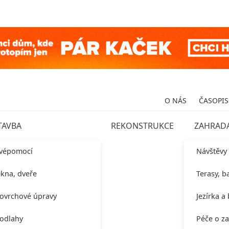
O NÁS
ČASOPIS
TAVBA
REKONSTRUKCE
ZAHRAD
vépomocí
Návštěvy
kna, dveře
Terasy, b
ovrchové úpravy
Jezírka a
odlahy
Péče o z