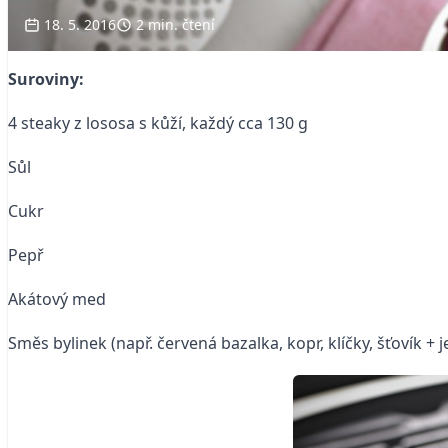
18. 5. 2016
2 min. čtení
Suroviny:
4 steaky z lososa s kůží, každý cca 130 g
Sůl
Cukr
Pepř
Akátový med
Směs bylinek (např. červená bazalka, kopr, klíčky, šťovík + 