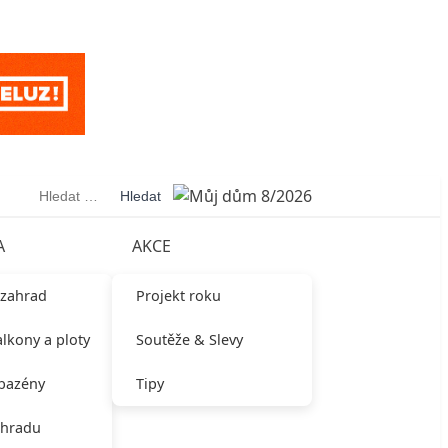
Vyhledávání
A
AKCE
 zahrad
Projekt roku
alkony a ploty
Soutěže & Slevy
 bazény
Tipy
ahradu