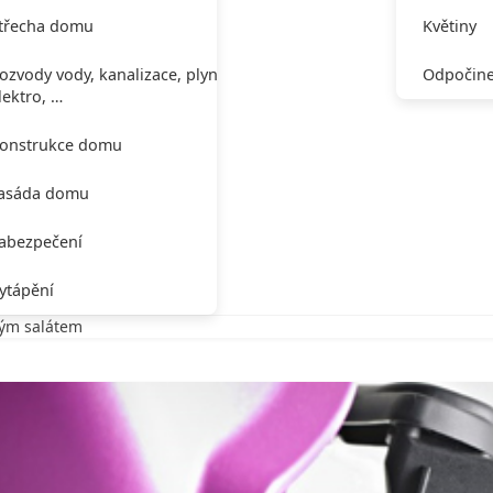
třecha domu
Květiny
ozvody vody, kanalizace, plynu,
Odpočine
lektro, …
onstrukce domu
asáda domu
abezpečení
ytápění
vým salátem