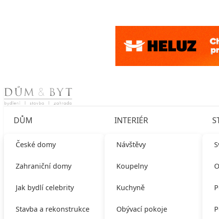
Skip to content
DŮM
INTERIÉR
S
České domy
Návštěvy
S
Zahraniční domy
Koupelny
O
Jak bydlí celebrity
Kuchyně
P
Stavba a rekonstrukce
Obývací pokoje
P