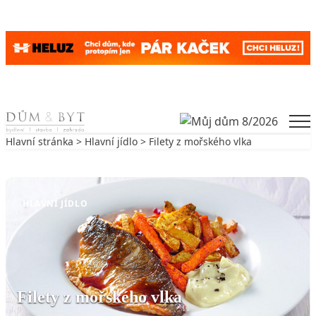
Skip to content
Men
Hlavní stránka
>
Hlavní jídlo
> Filety z mořského vlka
Zpět na Hlavní jídlo
HLAVNÍ JÍDLO
Filety z mořského vlka