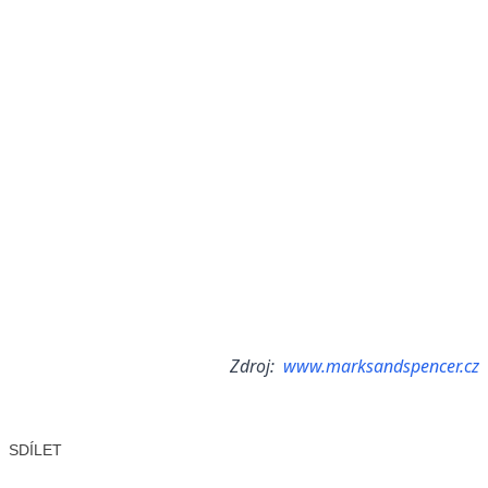
Zdroj:
www.marksandspencer.cz
SDÍLET
Facebook
X
LinkedIn
Email