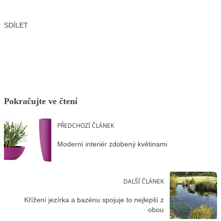
SDÍLET
Facebook
X
LinkedIn
Email
Pokračujte ve čtení
PŘEDCHOZÍ ČLÁNEK
Moderní interiér zdobený květinami
DALŠÍ ČLÁNEK
Křížení jezírka a bazénu spojuje to nejlepší z
obou