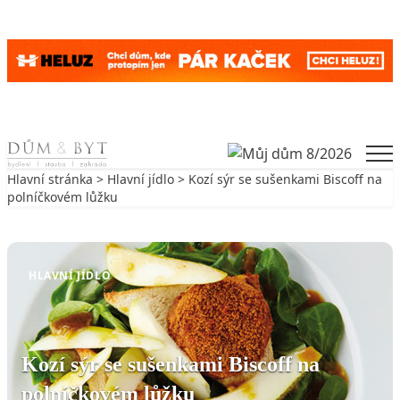
Skip to content
Men
Hlavní stránka
>
Hlavní jídlo
> Kozí sýr se sušenkami Biscoff na
polníčkovém lůžku
Zpět na Hlavní jídlo
HLAVNÍ JÍDLO
Kozí sýr se sušenkami Biscoff na
polníčkovém lůžku