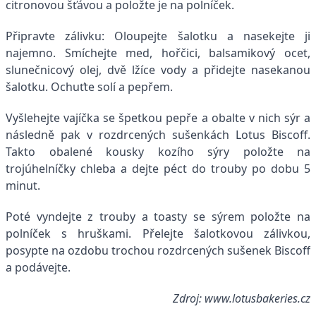
citronovou šťávou a položte je na polníček.
Připravte zálivku: Oloupejte šalotku a nasekejte ji
najemno. Smíchejte med, hořčici, balsamikový ocet,
slunečnicový olej, dvě lžíce vody a přidejte nasekanou
šalotku. Ochuťte solí a pepřem.
Vyšlehejte vajíčka se špetkou pepře a obalte v nich sýr a
následně pak v rozdrcených sušenkách Lotus Biscoff.
Takto obalené kousky kozího sýry položte na
trojúhelníčky chleba a dejte péct do trouby po dobu 5
minut.
Poté vyndejte z trouby a toasty se sýrem položte na
polníček s hruškami. Přelejte šalotkovou zálivkou,
posypte na ozdobu trochou rozdrcených sušenek Biscoff
a podávejte.
Zdroj:
www.lotusbakeries.cz