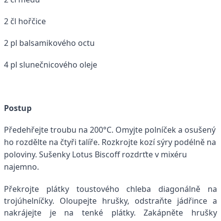
2 čl hořčice
2 pl balsamikového octu
4 pl slunečnicového oleje
Postup
Předehřejte troubu na 200°C. Omyjte polníček a osušený
ho rozdělte na čtyři talíře. Rozkrojte kozí sýry podélně na
poloviny. Sušenky Lotus Biscoff rozdrťte v mixéru
najemno.
Překrojte plátky toustového chleba diagonálně na
trojúhelníčky. Oloupejte hrušky, odstraňte jádřince a
nakrájejte je na tenké plátky. Zakápněte hrušky