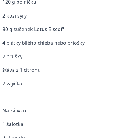
120 g polníčku
2 kozí sýry
80 g sušenek Lotus Biscoff
4 plátky bílého chleba nebo briošky
2 hrušky
šťáva z 1 citronu
2 vajíčka
Na zálivku
1 šalotka
2 čl medu