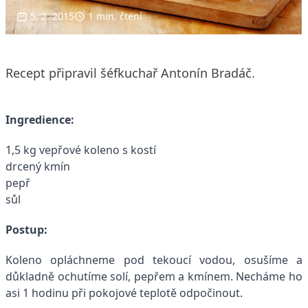
5. 2. 2015
1 min. čtení
Recept připravil šéfkuchař Antonín Bradáč.
Ingredience:
1,5 kg vepřové koleno s kostí
drcený kmín
pepř
sůl
Postup:
Koleno opláchneme pod tekoucí vodou, osušíme a
důkladně ochutíme solí, pepřem a kmínem. Necháme ho
asi 1 hodinu při pokojové teplotě odpočinout.