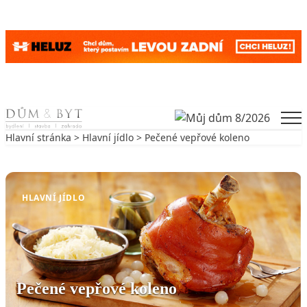
Skip to content
Men
Hlavní stránka
>
Hlavní jídlo
> Pečené vepřové koleno
Zpět na Hlavní jídlo
HLAVNÍ JÍDLO
Pečené vepřové koleno