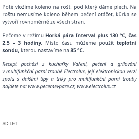
Poté vložíme koleno na rošt, pod který dáme plech. Na
roštu nemusíme koleno během pečení otáčet, kůrka se
vytvoří rovnoměrně ze všech stran.
Pečeme v režimu
Horká pára Interval plus 130 °C, čas
2,5 – 3 hodiny.
Místo času můžeme použít
teplotní
sondu,
kterou nastavíme na
85 °C.
Recept pochází z kuchařky Vaření, pečení a grilování
v multifunkční parní troubě Electrolux, její elektronickou verzi
spolu s dalšími tipy a triky pro multifunkční parní trouby
najdete na:
www.pecemevpare.cz
,
www.electrolux.cz
SDÍLET
Facebook
X
LinkedIn
Email