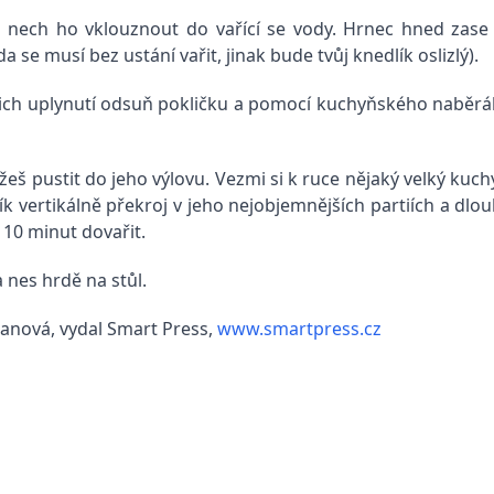
 nech ho vklouznout do vařící se vody. Hrnec hned zase p
 se musí bez ustání vařit, jinak bude tvůj knedlík oslizlý).
jejich uplynutí odsuň pokličku a pomocí kuchyňského naběr
můžeš pustit do jeho výlovu. Vezmi si k ruce nějaký velký kuc
k vertikálně překroj v jeho nejobjemnějších partiích a dloub
 10 minut dovařit.
 nes hrdě na stůl.
anová, vydal Smart Press,
www.smartpress.cz