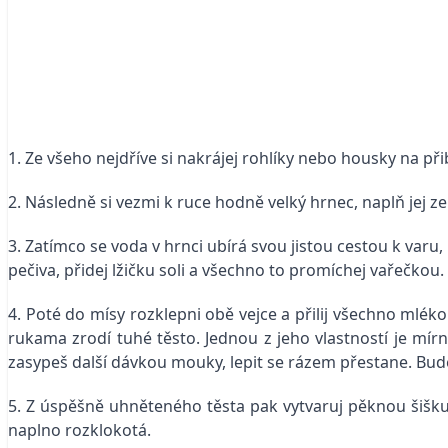
1. Ze všeho nejdříve si nakrájej rohlíky nebo housky na při
2. Následně si vezmi k ruce hodně velký hrnec, naplň jej z
3. Zatímco se voda v hrnci ubírá svou jistou cestou k var
pečiva, přidej lžičku soli a všechno to promíchej vařečkou.
4. Poté do mísy rozklepni obě vejce a přilij všechno mléko
rukama zrodí tuhé těsto. Jednou z jeho vlastností je mírn
zasypeš další dávkou mouky, lepit se rázem přestane. Bud
5. Z úspěšně uhněteného těsta pak vytvaruj pěknou šišku p
naplno rozklokotá.