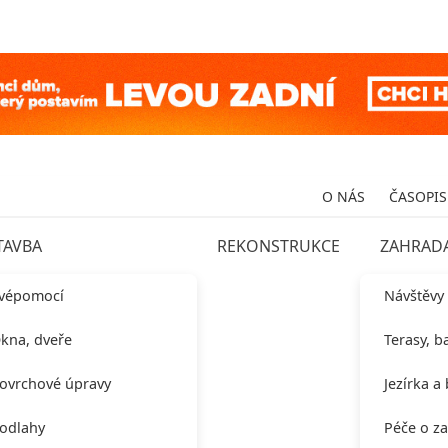
O NÁS
ČASOPIS
TAVBA
REKONSTRUKCE
ZAHRAD
vépomocí
Návštěvy
kna, dveře
Terasy, b
ovrchové úpravy
Jezírka a
odlahy
Péče o z