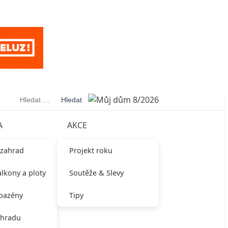
Vyhledávání
A
AKCE
 zahrad
Projekt roku
alkony a ploty
Soutěže & Slevy
 bazény
Tipy
ahradu