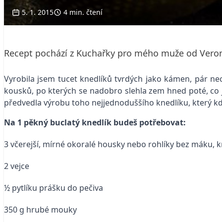
5. 1. 2015
4 min. čtení
Recept pochází z Kuchařky pro mého muže od Veron
Vyrobila jsem tucet knedlíků tvrdých jako kámen, pár nec
kousků, po kterých se nadobro slehla zem hned poté, co 
předvedla výrobu toho nejjednoduššího knedlíku, který kdy
Na 1 pěkný buclatý knedlík budeš potřebovat:
3 včerejší, mírné okoralé housky nebo rohlíky bez máku, km
2 vejce
½ pytlíku prášku do pečiva
350 g hrubé mouky