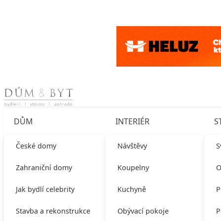
Skip to content
DŮM
INTERIÉR
S
České domy
Návštěvy
S
Zahraniční domy
Koupelny
O
Jak bydlí celebrity
Kuchyně
P
Stavba a rekonstrukce
Obývací pokoje
P