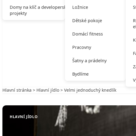
Domy na klíč a developerské
Ložnice
S
projekty
Dětské pokoje
R
e
Domácí fitness
K
Pracovny
F
Šatny a prádelny
Z
Bydlíme
V
Hlavní stránka
>
Hlavní jídlo
> Velmi jednoduchý knedlík
Zpět na Hlavní jídlo
HLAVNÍ JÍDLO