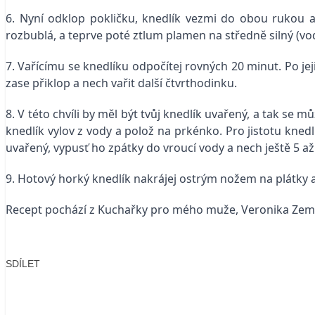
6. Nyní odklop pokličku, knedlík vezmi do obou rukou a
rozbublá, a teprve poté ztlum plamen na středně silný (voda
7. Vařícímu se knedlíku odpočítej rovných 20 minut. Po 
zase přiklop a nech vařit další čtvrthodinku.
8. V této chvíli by měl být tvůj knedlík uvařený, a tak se 
knedlík vylov z vody a polož na prkénko. Pro jistotu knedlí
uvařený, vypusť ho zpátky do vroucí vody a nech ještě 5 až
9. Hotový horký knedlík nakrájej ostrým nožem na plátky a
Recept pochází z Kuchařky pro mého muže, Veronika Zem
SDÍLET
Facebook
X
LinkedIn
Email