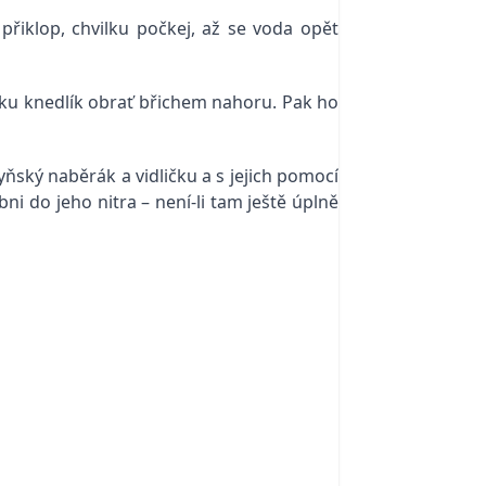
řiklop, chvilku počkej, až se voda opět
áku knedlík obrať břichem nahoru. Pak ho
hyňský naběrák a vidličku a s jejich pomocí
ni do jeho nitra – není-li tam ještě úplně