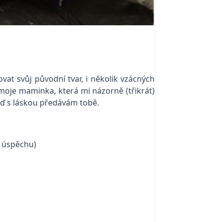
vat svůj původní tvar, i několik vzácných
moje maminka, která mi názorně (třikrát)
teď s láskou předávám tobě.
k úspěchu)