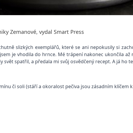
iky Zemanové, vydal Smart Press
hutně slizkých exemplářů, které se ani nepokusily si zacho
jsem je vhodila do hrnce. Mé trápení nakonec ukončila až 
 svět spatřil, a předala mi svůj osvědčený recept. A já ho 
ínu či soli (stáří a okoralost pečiva jsou zásadním klíčem 