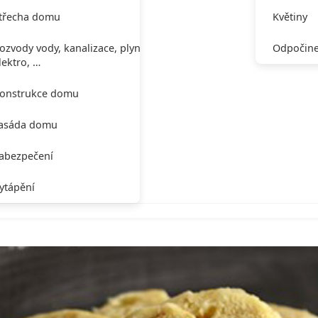
třecha domu
Květiny
ozvody vody, kanalizace, plynu,
Odpočine
lektro, …
onstrukce domu
asáda domu
abezpečení
ytápění