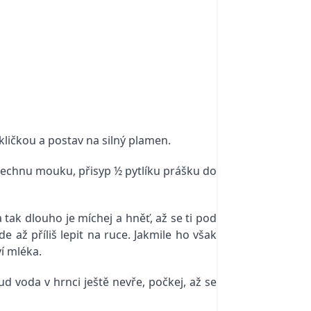
kličkou a postav na silný plamen.
všechnu mouku, přisyp ½ pytlíku prášku do
 tak dlouho je míchej a hněť, až se ti pod
e až příliš lepit na ruce. Jakmile ho však
í mléka.
d voda v hrnci ještě nevře, počkej, až se