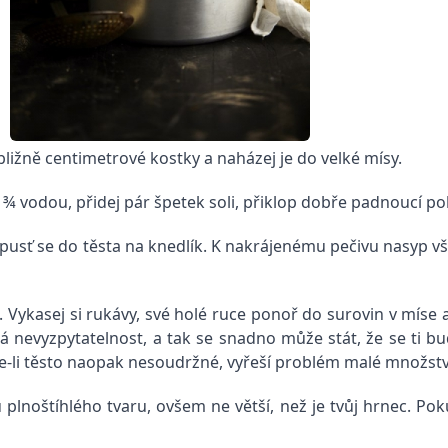
bližně centimetrové kostky a naházej je do velké mísy.
e ¾ vodou, přidej pár špetek soli, přiklop dobře padnoucí po
u, pusť se do těsta na knedlík. K nakrájenému pečivu nasyp 
. Vykasej si rukávy, své holé ruce ponoř do surovin v míse a
á nevyzpytatelnost, a tak se snadno může stát, že se ti bud
e-li těsto naopak nesoudržné, vyřeší problém malé množstv
lnoštíhlého tvaru, ovšem ne větší, než je tvůj hrnec. Poku