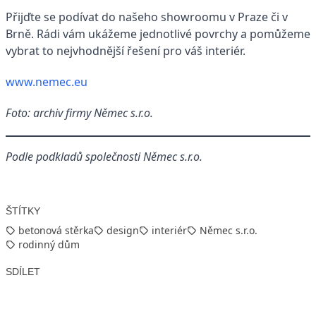
Přijďte se podívat do našeho showroomu v Praze či v
Brně. Rádi vám ukážeme jednotlivé povrchy a pomůžeme
vybrat to nejvhodnější řešení pro váš interiér.
www.nemec.eu
Foto: archiv firmy Němec s.r.o.
Podle podkladů společnosti Němec s.r.o.
ŠTÍTKY
betonová stěrka
design
interiér
Němec s.r.o.
rodinný dům
SDÍLET
Facebook
X
LinkedIn
Email