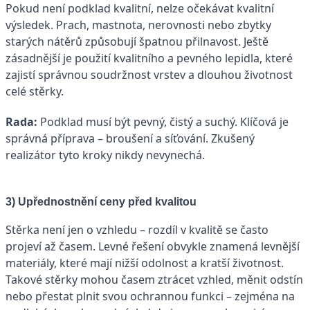
Pokud není podklad kvalitní, nelze očekávat kvalitní
výsledek. Prach, mastnota, nerovnosti nebo zbytky
starých nátěrů způsobují špatnou přilnavost. Ještě
zásadnější je použití kvalitního a pevného lepidla, které
zajistí správnou soudržnost vrstev a dlouhou životnost
celé stěrky.
Rada:
Podklad musí být pevný, čistý a suchý. Klíčová je
správná příprava – broušení a síťování. Zkušený
realizátor tyto kroky nikdy nevynechá.
3) Upřednostnění ceny před kvalitou
Stěrka není jen o vzhledu – rozdíl v kvalitě se často
projeví až časem. Levné řešení obvykle znamená levnější
materiály, které mají nižší odolnost a kratší životnost.
Takové stěrky mohou časem ztrácet vzhled, měnit odstín
nebo přestat plnit svou ochrannou funkci – zejména na