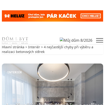
Skip to content
Men
Hlavní stránka
>
Interiér
> 4 nejčastější chyby při výběru a
realizaci betonových stěrek
Zpět na Interiér
INTERIÉR