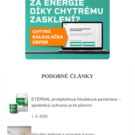
PODOBNÉ ČLÁNKY
ETERNAL protiplísňová hloubková penetrace –
spolehlivá ochrana proti plísním
1. 4. 2026
Vizuální lehkost s puncem luxusu