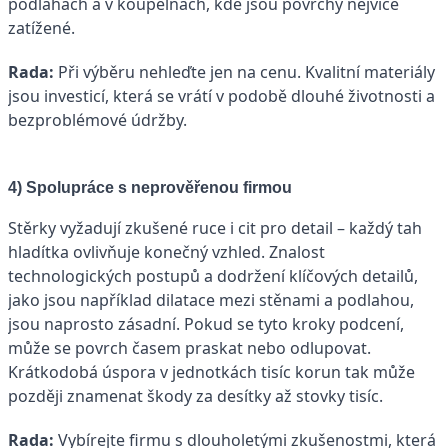
podlahách a v koupelnách, kde jsou povrchy nejvíce
zatížené.
Rada:
Při výběru nehleďte jen na cenu. Kvalitní materiály
jsou investicí, která se vrátí v podobě dlouhé životnosti a
bezproblémové údržby.
4) Spolupráce s neprověřenou firmou
Stěrky vyžadují zkušené ruce i cit pro detail – každý tah
hladítka ovlivňuje konečný vzhled. Znalost
technologických postupů a dodržení klíčových detailů,
jako jsou například dilatace mezi stěnami a podlahou,
jsou naprosto zásadní. Pokud se tyto kroky podcení,
může se povrch časem praskat nebo odlupovat.
Krátkodobá úspora v jednotkách tisíc korun tak může
později znamenat škody za desítky až stovky tisíc.
Rada:
Vybírejte firmu s dlouholetými zkušenostmi, která