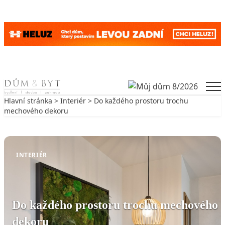
Skip to content
Men
Hlavní stránka
>
Interiér
> Do každého prostoru trochu
mechového dekoru
Zpět na Interiér
INTERIÉR
Do každého prostoru trochu mechového
dekoru