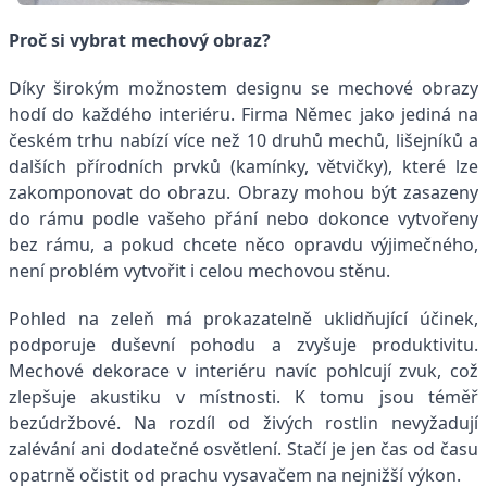
Proč si vybrat mechový obraz?
Díky širokým možnostem designu se mechové obrazy
hodí do každého interiéru. Firma Němec jako jediná na
českém trhu nabízí více než 10 druhů mechů, lišejníků a
dalších přírodních prvků (kamínky, větvičky), které lze
zakomponovat do obrazu. Obrazy mohou být zasazeny
do rámu podle vašeho přání nebo dokonce vytvořeny
bez rámu, a pokud chcete něco opravdu výjimečného,
není problém vytvořit i celou mechovou stěnu.
Pohled na zeleň má prokazatelně uklidňující účinek,
podporuje duševní pohodu a zvyšuje produktivitu.
Mechové dekorace v interiéru navíc pohlcují zvuk, což
zlepšuje akustiku v místnosti. K tomu jsou téměř
bezúdržbové. Na rozdíl od živých rostlin nevyžadují
zalévání ani dodatečné osvětlení. Stačí je jen čas od času
opatrně očistit od prachu vysavačem na nejnižší výkon.