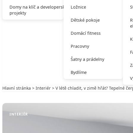
Domy na klíč a developerské
Ložnice
S
projekty
Dětské pokoje
R
e
Domácí fitness
K
Pracovny
F
Šatny a prádelny
Z
Bydlíme
V
Hlavní stránka
>
Interiér
> V létě chladit, v zimě hřát? Tepelné če
Zpět na Interiér
INTERIÉR