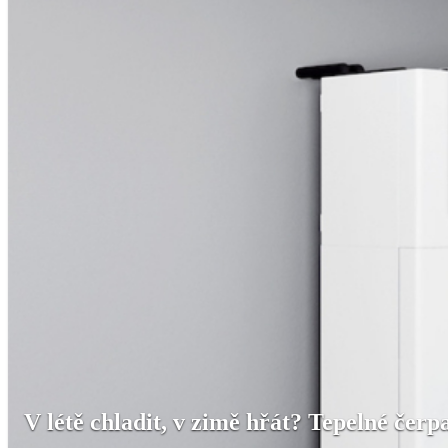
V létě chladit, v zimě hřát? Tepelné čerp