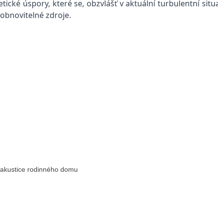
é úspory, které se, obzvlášť v aktuální turbulentní situac
 obnovitelné zdroje.
é akustice rodinného domu