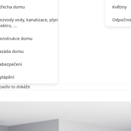
třecha domu
Květiny
ozvody vody, kanalizace, plynu,
Odpočine
lektro, …
onstrukce domu
asáda domu
abezpečení
ytápění
rpadlo to dokáže