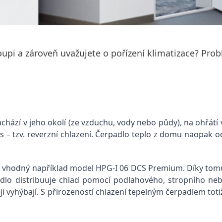
pi a zároveň uvažujete o pořízení klimatizace? Prob
nachází v jeho okolí (ze vzduchu, vody nebo půdy), na ohřát
 – tzv. reverzní chlazení. Čerpadlo teplo z domu naopak od
 vhodný například model HPG-I 06 DCS Premium. Díky tomu 
rpadlo distribuuje chlad pomocí podlahového, stropního n
i vyhýbají. S přirozeností chlazení tepelným čerpadlem toti