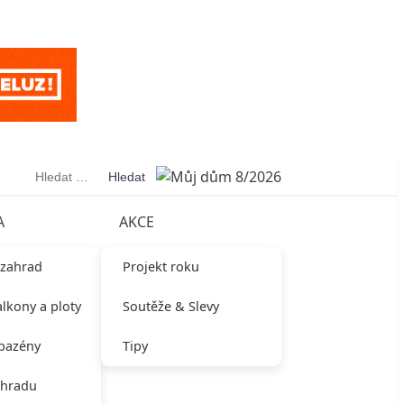
Vyhledávání
A
AKCE
 zahrad
Projekt roku
alkony a ploty
Soutěže & Slevy
 bazény
Tipy
ahradu