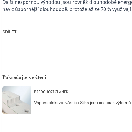
Další nespornou výhodou jsou rovněž dlouhodobé energetick
navíc úspornější dlouhodobě, protože až ze 70 % využívají
SDÍLET
Facebook
X
LinkedIn
Email
Pokračujte ve čtení
PŘEDCHOZÍ ČLÁNEK
Vápenopískové tvárnice Silka jsou cestou k výborn