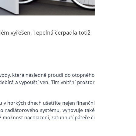
lém vyřešen. Tepelná čerpadla totiž
í vody, která následně proudí do otopného
ebírá a vypouští ven. Tím vnitřní prostor
v horkých dnech ušetříte nejen finanční
ebo radiátorového systému, vyhovuje také
ž možnost nachlazení, zatuhnutí páteře či