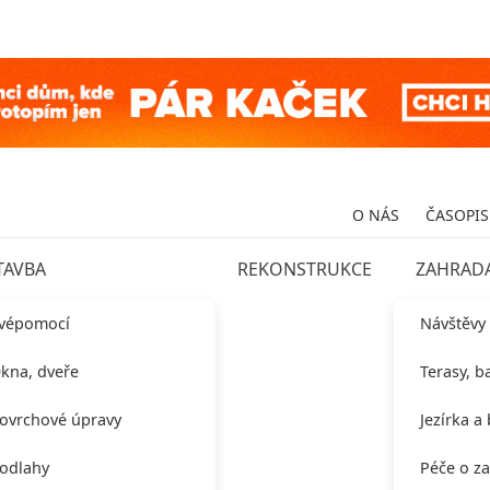
O NÁS
ČASOPIS
TAVBA
REKONSTRUKCE
ZAHRAD
vépomocí
Návštěvy
kna, dveře
Terasy, b
ovrchové úpravy
Jezírka a
odlahy
Péče o z