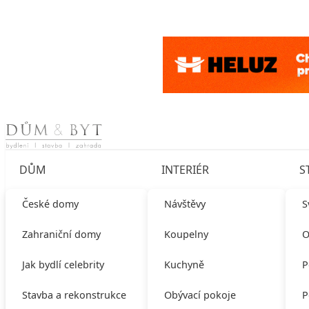
Skip to content
DŮM
INTERIÉR
S
České domy
Návštěvy
S
Zahraniční domy
Koupelny
O
Jak bydlí celebrity
Kuchyně
P
Stavba a rekonstrukce
Obývací pokoje
P