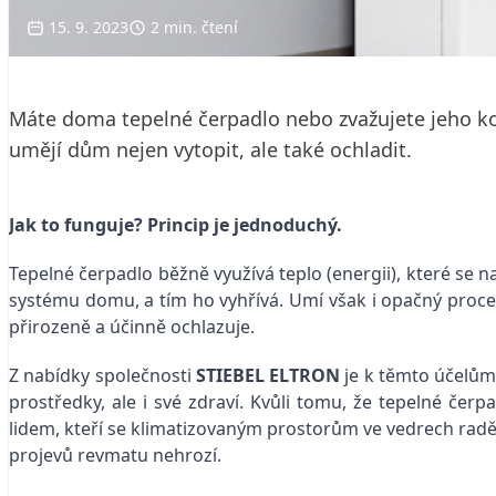
15. 9. 2023
2 min. čtení
Máte doma tepelné čerpadlo nebo zvažujete jeho kou
umějí dům nejen vytopit, ale také ochladit.
Jak to funguje? Princip je jednoduchý.
Tepelné čerpadlo běžně využívá teplo (energii), které se 
systému domu, a tím ho vyhřívá. Umí však i opačný proces
přirozeně a účinně ochlazuje.
Z nabídky společnosti
STIEBEL ELTRON
je k těmto účelům
prostředky, ale i své zdraví. Kvůli tomu, že tepelné če
lidem, kteří se klimatizovaným prostorům ve vedrech raděj
projevů revmatu nehrozí.