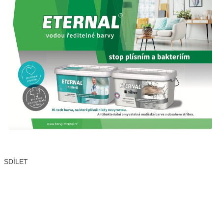
SDÍLET
Facebook
X
LinkedIn
Email