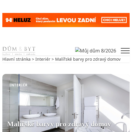
Skip to content
Men
Hlavní stránka
>
Interiér
> Malířské barvy pro zdravý domov
Zpět na Interiér
INTERIÉR
Malířské barvy pro zdravý domov