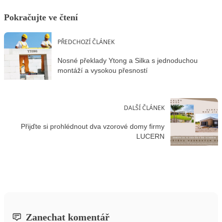
Pokračujte ve čtení
PŘEDCHOZÍ ČLÁNEK
Nosné překlady Ytong a Silka s jednoduchou
montáží a vysokou přesností
DALŠÍ ČLÁNEK
Přijďte si prohlédnout dva vzorové domy firmy
LUCERN
Zanechat komentář