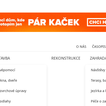
O NÁS
ČASOPIS
TAVBA
REKONSTRUKCE
ZAHRAD
vépomocí
Návštěvy
kna, dveře
Terasy, b
ovrchové úpravy
Jezírka a
odlahy
Péče o z