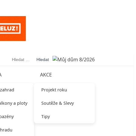
Vyhledávání
A
AKCE
 zahrad
Projekt roku
alkony a ploty
Soutěže & Slevy
 bazény
Tipy
ahradu