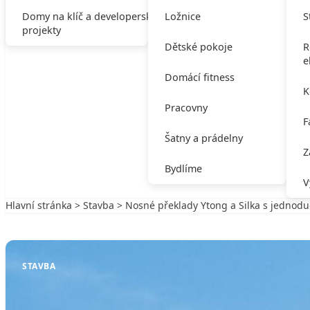
Domy na klíč a developerské
Ložnice
S
projekty
Dětské pokoje
R
e
Domácí fitness
K
Pracovny
F
Šatny a prádelny
Z
Bydlíme
V
Hlavní stránka
>
Stavba
> Nosné překlady Ytong a Silka s jednodu
Zpět na Stavba
STAVBA