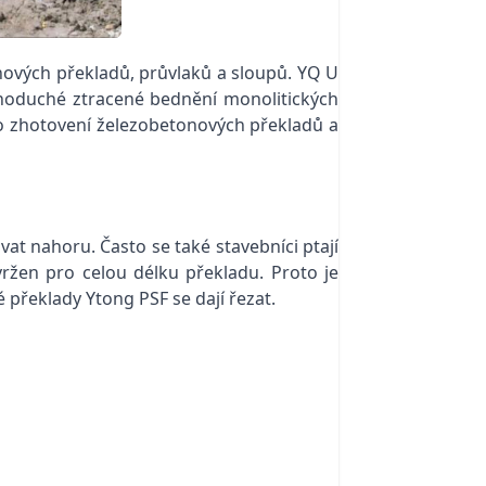
nových překladů, průvlaků a sloupů. YQ U
jednoduché ztracené bednění monolitických
ro zhotovení železobetonových překladů a
t nahoru. Často se také stavebníci ptají
ržen pro celou délku překladu. Proto je
 překlady Ytong PSF se dají řezat.