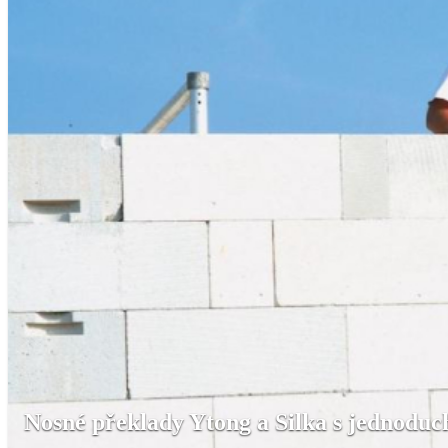
Nosné překlady Ytong a Silka s jednoduc