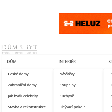
Skip to content
DŮM
INTERIÉR
S
České domy
Návštěvy
S
Zahraniční domy
Koupelny
O
Jak bydlí celebrity
Kuchyně
P
Stavba a rekonstrukce
Obývací pokoje
P