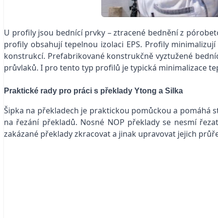
U profily jsou bednící prvky – ztracené bednění z pórobe
profily obsahují tepelnou izolaci EPS. Profily minimaliz
konstrukcí. Prefabrikované konstrukčně vyztužené bednící
průvlaků. I pro tento typ profilů je typická minimalizace
Praktické rady pro práci s překlady Ytong a Silka
Šipka na překladech je praktickou pomůckou a pomáhá stav
na řezání překladů. Nosné NOP překlady se nesmí řezat,
zakázané překlady zkracovat a jinak upravovat jejich průř