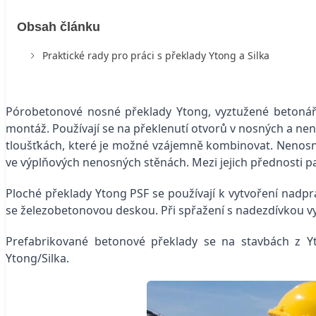
Obsah článku
Praktické rady pro práci s překlady Ytong a Silka
Pórobetonové nosné překlady Ytong
, vyztužené betoná
montáž. Používají se na překlenutí otvorů v nosných a ne
tloušťkách, které je možné vzájemně kombinovat.
Nenosn
ve výplňových nenosných stěnách. Mezi jejich přednosti p
Ploché překlady Ytong
PSF se používají k vytvoření nadp
se železobetonovou deskou. Při spřažení s nadezdívkou v
Prefabrikované betonové překlady se na stavbách z Y
Ytong/Silka.