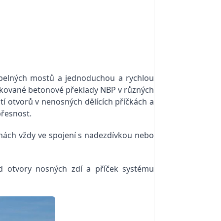
tepelných mostů a jednoduchou a rychlou
brikované betonové překlady NBP v různých
utí otvorů v nenosných dělících příčkách a
přesnost.
ěnách vždy ve spojení s nadezdívkou nebo
d otvory nosných zdí a příček systému