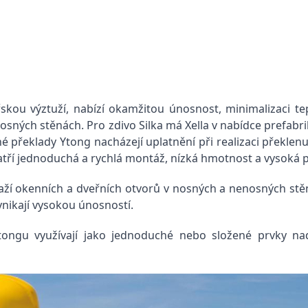
řskou výztuží, nabízí okamžitou únosnost, minimalizaci 
nosných stěnách. Pro zdivo Silka má Xella v nabídce prefa
é překlady Ytong
nacházejí uplatnění při realizaci překlen
atří jednoduchá a rychlá montáž, nízká hmotnost a vysoká 
raží okenních a dveřních otvorů v nosných a nenosných st
ynikají vysokou únosností.
tongu využívají jako jednoduché nebo složené prvky na