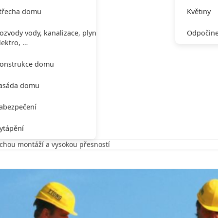
třecha domu
Květiny
ozvody vody, kanalizace, plynu,
Odpočine
lektro, …
onstrukce domu
asáda domu
abezpečení
ytápění
chou montáží a vysokou přesností