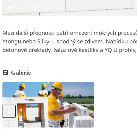
5. 8. 2024
3 min. čtení
Mezi další přednosti patří omezení mokrých procesů 
Ytongu nebo Silky – shodný se zdivem. Nabídku pó
betonové překlady, žaluziové kastlíky a YQ U profily
Galerie