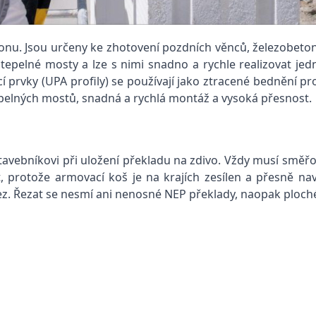
tonu. Jsou určeny ke zhotovení pozdních věnců, železobeto
ují tepelné mosty a lze s nimi snadno a rychle realizovat 
 prvky (UPA profily) se používají jako ztracené bednění p
 tepelných mostů, snadná a rychlá montáž a vysoká přesnost.
ebníkovi při uložení překladu na zdivo. Vždy musí směřova
 protože armovací koš je na krajích zesílen a přesně nav
ez. Řezat se nesmí ani nenosné NEP překlady, naopak ploché