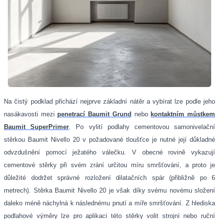
Na čistý podklad přichází nejprve základní nátěr a vybírat lze podle jeho
nasákavosti mezi
penetrací Baumit Grund
nebo
kontaktním můstkem
Baumit SuperPrimer
. Po vylití podlahy cementovou samonivelační
stěrkou Baumit Nivello 20 v požadované tloušťce je nutné její důkladné
odvzdušnění pomocí ježatého válečku. V obecné rovině vykazují
cementové stěrky při svém zrání určitou míru smršťování, a proto je
důležité dodržet správné rozložení dilatačních spár (přibližně po 6
metrech). Stěrka Baumit Nivello 20 je však díky svému novému složení
daleko méně náchylná k následnému pnutí a míře smršťování. Z hlediska
podlahové výměry lze pro aplikaci této stěrky volit strojní nebo ruční