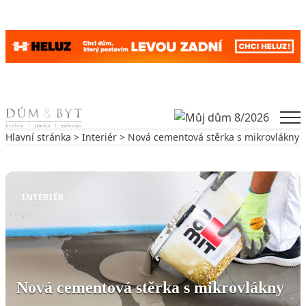
Skip to content
Men
Hlavní stránka
>
Interiér
> Nová cementová stěrka s mikrovlákny
Zpět na Interiér
INTERIÉR
Nová cementová stěrka s mikrovlákny