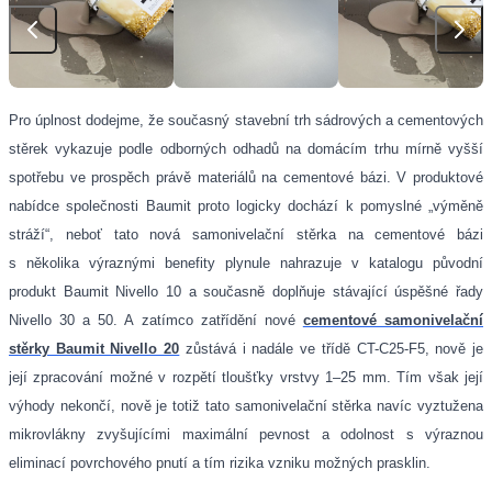
Pro úplnost dodejme, že současný stavební trh sádrových a cementových
stěrek vykazuje podle odborných odhadů na domácím trhu mírně vyšší
spotřebu ve prospěch právě materiálů na cementové bázi. V produktové
nabídce společnosti Baumit proto logicky dochází k pomyslné „výměně
stráží“, neboť tato nová samonivelační stěrka na cementové bázi
s několika výraznými benefity plynule nahrazuje v katalogu původní
produkt Baumit Nivello 10 a současně doplňuje stávající úspěšné řady
Nivello 30 a 50. A zatímco zatřídění nové
cementové samonivelační
stěrky Baumit Nivello 20
zůstává i nadále ve třídě CT-C25-F5, nově je
její zpracování možné v rozpětí tloušťky vrstvy 1–25 mm. Tím však její
výhody nekončí, nově je totiž tato samonivelační stěrka navíc vyztužena
mikrovlákny zvyšujícími maximální pevnost a odolnost s výraznou
eliminací povrchového pnutí a tím rizika vzniku možných prasklin.