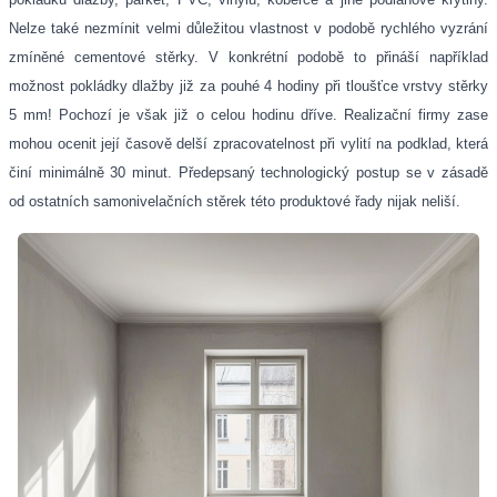
Nelze také nezmínit velmi důležitou vlastnost v podobě rychlého vyzrání
zmíněné cementové stěrky. V konkrétní podobě to přináší například
možnost pokládky dlažby již za pouhé 4 hodiny při tloušťce vrstvy stěrky
5 mm! Pochozí je však již o celou hodinu dříve. Realizační firmy zase
mohou ocenit její časově delší zpracovatelnost při vylití na podklad, která
činí minimálně 30 minut. Předepsaný technologický postup se v zásadě
od ostatních samonivelačních stěrek této produktové řady nijak neliší.