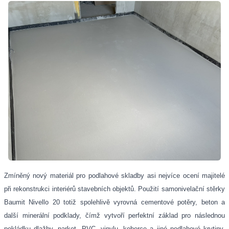
Zmíněný nový materiál pro podlahové skladby asi nejvíce ocení majitelé
při rekonstrukci interiérů stavebních objektů. Použití samonivelační stěrky
Baumit Nivello 20 totiž spolehlivě vyrovná cementové potěry, beton a
další minerální podklady, čímž vytvoří perfektní základ pro následnou
pokládku dlažby, parket, PVC, vinylu, koberce a jiné podlahové krytiny.