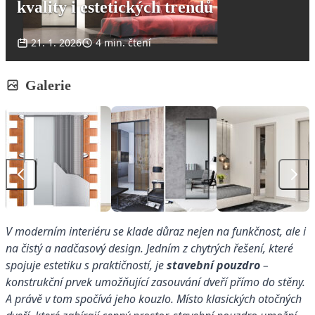
kvality i estetických trendů
21. 1. 2026
4 min. čtení
Galerie
V moderním interiéru se klade důraz nejen na funkčnost, ale i
na čistý a nadčasový design. Jedním z chytrých řešení, které
spojuje estetiku s praktičností, je
stavební pouzdro
–
konstrukční prvek umožňující zasouvání dveří přímo do stěny.
A právě v tom spočívá jeho kouzlo. Místo klasických otočných