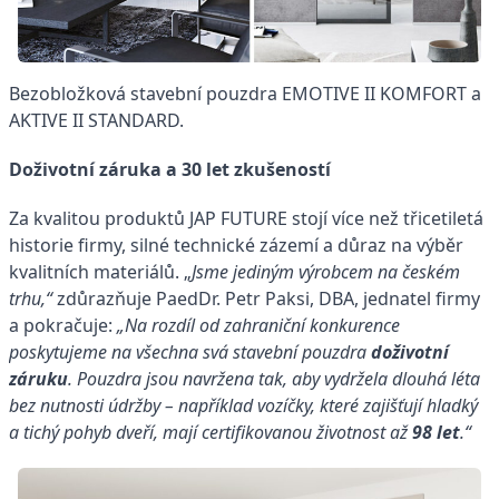
Bezobložková stavební pouzdra EMOTIVE II KOMFORT a
AKTIVE II STANDARD.
Doživotní záruka a 30 let zkušeností
Za kvalitou produktů JAP FUTURE stojí více než třicetiletá
historie firmy, silné technické zázemí a důraz na výběr
kvalitních materiálů. „
Jsme jediným výrobcem na českém
trhu,“
zdůrazňuje PaedDr. Petr Paksi, DBA, jednatel firmy
a pokračuje:
„Na rozdíl od zahraniční konkurence
poskytujeme na všechna svá stavební pouzdra
doživotní
záruku
. Pouzdra jsou navržena tak, aby vydržela dlouhá léta
bez nutnosti údržby – například vozíčky, které zajišťují hladký
a tichý pohyb dveří, mají certifikovanou životnost až
98 let
.“