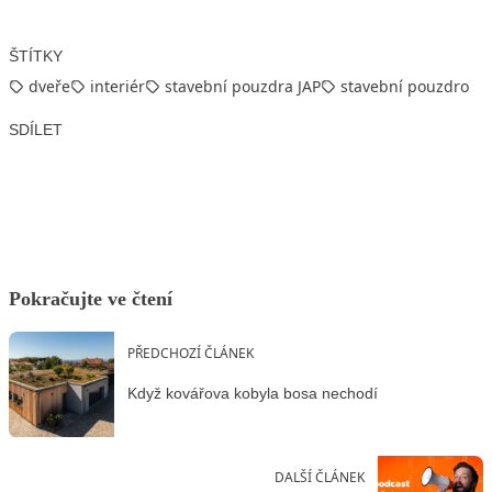
ŠTÍTKY
dveře
interiér
stavební pouzdra JAP
stavební pouzdro
SDÍLET
Facebook
X
LinkedIn
Email
Pokračujte ve čtení
PŘEDCHOZÍ ČLÁNEK
Když kovářova kobyla bosa nechodí
DALŠÍ ČLÁNEK