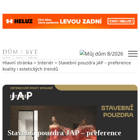
Skip to content
Men
Hlavní stránka
>
Interiér
> Stavební pouzdra JAP – preference
kvality i estetických trendů
Zpět na Interiér
INTERIÉR
Stavební pouzdra JAP – preference