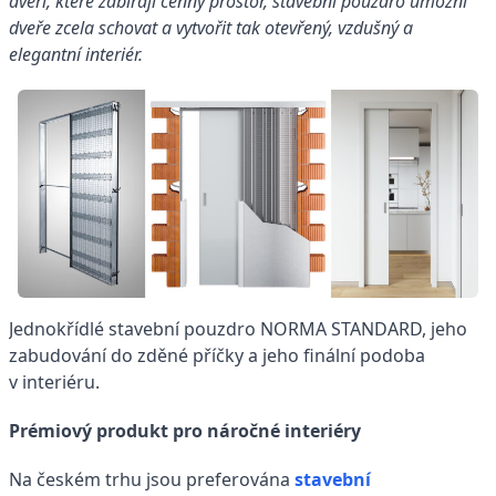
dveří, které zabírají cenný prostor, stavební pouzdro umožní
dveře zcela schovat a vytvořit tak otevřený, vzdušný a
elegantní interiér.
Jednokřídlé stavební pouzdro NORMA STANDARD, jeho
zabudování do zděné příčky a jeho finální podoba
v interi
Prémiový produkt pro náročné interiéry
Na českém trhu jsou preferována
stavební