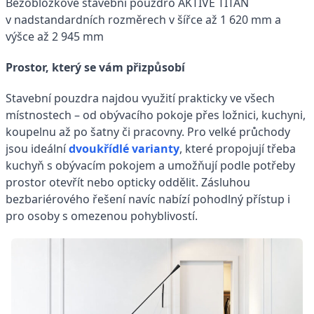
Bezobložkové stavební pouzdro AKTIVE TITAN
v nadstandardních rozměrech v šířce až 1 620 mm a
výšce až 2 945 mm
Prostor, který se vám přizpůsobí
Stavební pouzdra najdou využití prakticky ve všech
místnostech – od obývacího pokoje přes ložnici, kuchyni,
koupelnu až po šatny či pracovny. Pro velké průchody
jsou ideální
dvoukřídlé varianty
, které propojují třeba
kuchyň s obývacím pokojem a umožňují podle potřeby
prostor otevřít nebo opticky oddělit. Zásluhou
bezbariérového řešení navíc nabízí pohodlný přístup i
pro osoby s omezenou pohyblivostí.