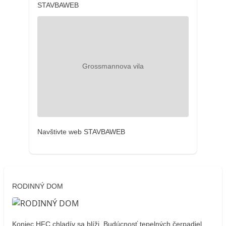
STAVBAWEB
Navštivte web STAVBAWEB
RODINNÝ DOM
Koniec HFC chladív sa blíži. Budúcnosť tepelných čerpadiel