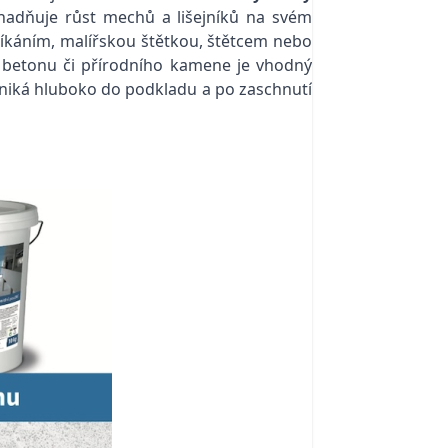
dňuje růst mechů a lišejníků na svém
káním, malířskou štětkou, štětcem nebo
 betonu či přírodního kamene je vhodný
proniká hluboko do podkladu a po zaschnutí