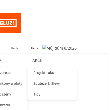
Vyhledávání
A
AKCE
 zahrad
Projekt roku
alkony a ploty
Soutěže & Slevy
 bazény
Tipy
ahradu