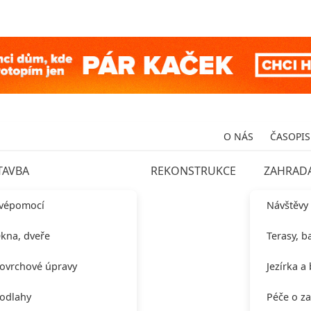
O NÁS
ČASOPIS
TAVBA
REKONSTRUKCE
ZAHRAD
vépomocí
Návštěvy
kna, dveře
Terasy, b
ovrchové úpravy
Jezírka a
odlahy
Péče o z