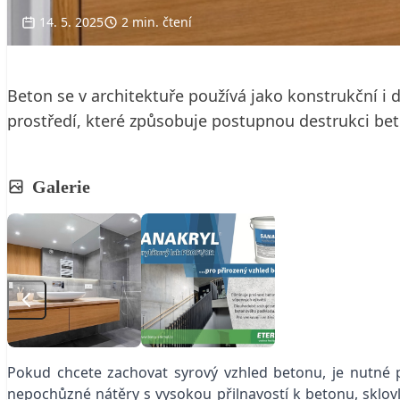
14. 5. 2025
2 min. čtení
Beton se v architektuře používá jako konstrukční i de
prostředí, které způsobuje postupnou destrukci beto
Galerie
Pokud chcete zachovat syrový vzhled betonu, je nutné pouz
nepochůzné nátěry s vysokou přilnavostí k betonu, sklo