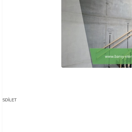
SDÍLET
Facebook
X
LinkedIn
Email