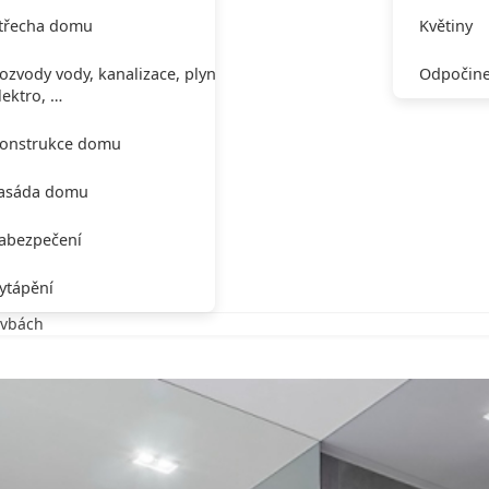
třecha domu
Květiny
ozvody vody, kanalizace, plynu,
Odpočine
lektro, …
onstrukce domu
asáda domu
abezpečení
ytápění
avbách