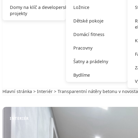
Domy na klíč a developerské
Ložnice
S
projekty
Dětské pokoje
R
e
Domácí fitness
K
Pracovny
F
Šatny a prádelny
Z
Bydlíme
V
Hlavní stránka
>
Interiér
> Transparentní nátěry betonu v novost
Zpět na Interiér
INTERIÉR