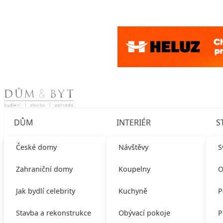
Skip to content
DŮM
INTERIÉR
S
České domy
Návštěvy
S
Zahraniční domy
Koupelny
O
Jak bydlí celebrity
Kuchyně
P
Stavba a rekonstrukce
Obývací pokoje
P