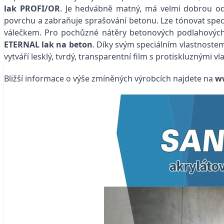
lak PROFI/OR
. Je hedvábně matný, má velmi dobrou odo
povrchu a zabraňuje sprašování betonu. Lze tónovat speciál
válečkem. Pro pochůzné nátěry betonových podlahovýc
ETERNAL lak na beton
. Díky svým speciálním vlastnoste
vytváří lesklý, tvrdý, transparentní film s protiskluzným
Bližší informace o výše zmíněných výrobcích najdete na
ww