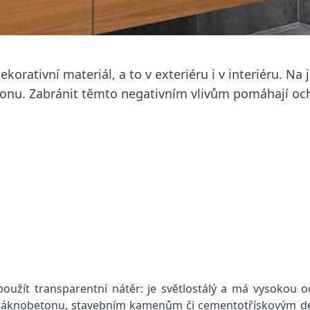
korativní materiál, a to v exteriéru i v interiéru. Na j
nu. Zabránit těmto negativním vlivům pomáhají ochr
̌ít transparentní nátěr: je světlostálý a má vysokou 
vláknobetonu, stavebním kamenům či cementotřískovým de