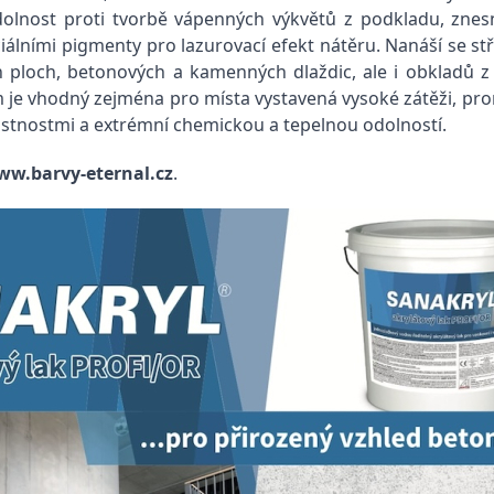
lnost proti tvorbě vápenných výkvětů z podkladu, znesna
ními pigmenty pro lazurovací efekt nátěru. Nanáší se stří
h ploch, betonových a kamenných dlaždic, ale i obkladů z
m je vhodný zejména pro místa vystavená vysoké zátěži, 
i vlastnostmi a extrémní chemickou a tepelnou odolností.
w.barvy-eternal.cz
.