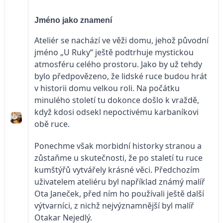
Jméno jako znamení
Ateliér se nachází ve věži domu, jehož původní
jméno „U Ruky“ ještě podtrhuje mystickou
atmosféru celého prostoru. Jako by už tehdy
bylo předpovězeno, že lidské ruce budou hrát
v historii domu velkou roli. Na počátku
minulého století tu dokonce došlo k vraždě,
když kdosi odsekl nepoctivému karbaníkovi
obě ruce.
Ponechme však morbidní historky stranou a
zůstaňme u skutečnosti, že po staletí tu ruce
kumštýřů vytvářely krásné věci. Předchozím
uživatelem ateliéru byl například známý malíř
Ota Janeček, před ním ho používali ještě další
výtvarníci, z nichž nejvýznamnější byl malíř
Otakar Nejedlý.