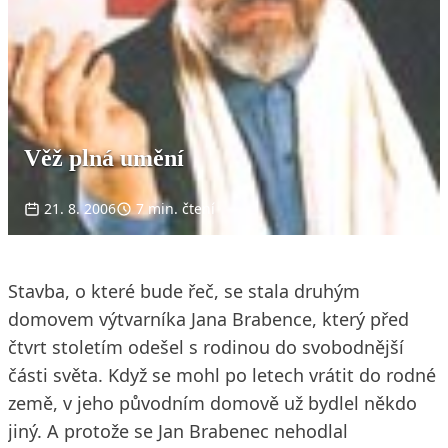
Věž plná umění
21. 8. 2006
7 min. čtení
Stavba, o které bude řeč, se stala druhým
domovem výtvarníka Jana Brabence, který před
čtvrt stoletím odešel s rodinou do svobodnější
části světa. Když se mohl po letech vrátit do rodné
země, v jeho původním domově už bydlel někdo
jiný. A protože se Jan Brabenec nehodlal