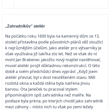
„Zahradníkův“ ateliér
Na počátku roku 1600 byla na kamenný dům ze 13.
století přistavěna podle původních plánů věž sloužící
k nejrůznějším účelům. Jako ateliér pro výtvarníky je
však využívána již takřka sto let. Než se však do ní
mohl Jan Brabenec jakožto nový majitel nastěhovat,
musel ateliér projít důkladnou rekonstrukcí. O této
době a svém předchůdci dnes vypráví: „Když jsem
ateliér převzal, byl v dost neutěšeném stavu. Měl
rozbitá okna a každá stěna byla natřena jinou
barvou. Ota Janeček tu pracoval stylem
připomínajícím spíš zahradníka než malíře. Na
podlaze byla prkna, po kterých chodil jako zahradník
mezi záhony – místo nich tu však po zemi ležely