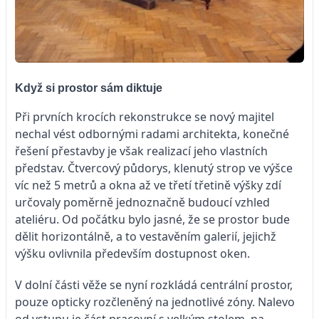
Když si prostor sám diktuje
Při prvních krocích rekonstrukce se nový majitel
nechal vést odbornými radami architekta, konečné
řešení přestavby je však realizací jeho vlastních
představ. Čtvercový půdorys, klenutý strop ve výšce
víc než 5 metrů a okna až ve třetí třetině výšky zdí
určovaly poměrně jednoznačně budoucí vzhled
ateliéru. Od počátku bylo jasné, že se prostor bude
dělit horizontálně, a to vestavěním galerií, jejichž
výšku ovlivnila především dostupnost oken.
V dolní části věže se nyní rozkládá centrální prostor,
pouze opticky rozčleněný na jednotlivé zóny. Nalevo
od vstupu je část pracovní s velkým stolem, na