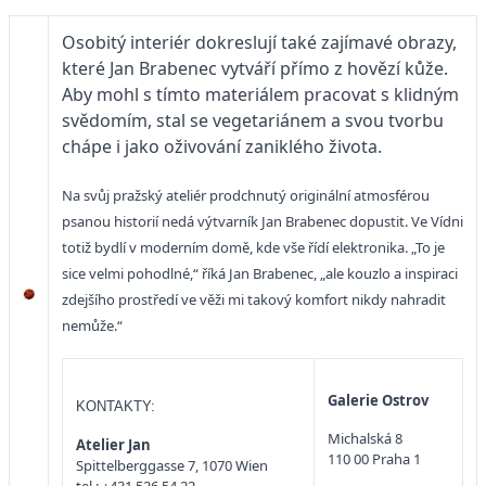
Osobitý interiér dokreslují také zajímavé obrazy,
které Jan Brabenec vytváří přímo z hovězí kůže.
Aby mohl s tímto materiálem pracovat s klidným
svědomím, stal se vegetariánem a svou tvorbu
chápe i jako oživování zaniklého života.
Na svůj pražský ateliér prodchnutý originální atmosférou
psanou historií nedá výtvarník Jan Brabenec dopustit. Ve Vídni
totiž bydlí v moderním domě, kde vše řídí elektronika. „To je
sice velmi pohodlné,“ říká Jan Brabenec, „ale kouzlo a inspiraci
zdejšího prostředí ve věži mi takový komfort nikdy nahradit
nemůže.“
Galerie Ostrov
KONTAKTY:
Michalská 8
Atelier Jan
110 00 Praha 1
Spittelberggasse 7, 1070 Wien