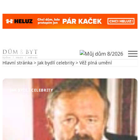
Skip to content
Men
Hlavní stránka
>
Jak bydlí celebrity
> Věž plná umění
Zpět na Jak bydlí celebrity
JAK BYDLÍ CELEBRITY