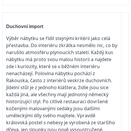
Duchovní import
Výběr nábytku se řídil stejnými kritérii jako celá
přestavba. Do interiéru zkrátka nesmělo nic, co by
narušilo atmosféru plynoucích staletí. Každý kus
nábytku má proto svou malou historii a najdete
zde i kuriozity, které se v běžném interiéru
nenacházejí. Polovina nábytku pochází z
Rakouska, často z interiérů veskrze duchovních.
Jídelní stůl je z jednoho kláštera, židle jsou sice
každá jiná, ale všechny mají jednotný německý
historizující styl. Po citlivé restauraci dovršené
koženými malovanými sedáky jsou dalšími
uměleckými díly svého majitele. Vpravdě
královská postel s nebesy je vyrobená ze staršího
dřeva, jen sloupky jsou nově vysoustružené.