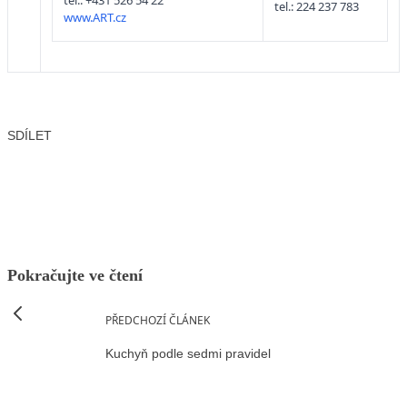
tel.: +431 526 54 22
tel.: 224 237 783
www.ART.cz
SDÍLET
Facebook
X
LinkedIn
Email
Pokračujte ve čtení
PŘEDCHOZÍ ČLÁNEK
Kuchyň podle sedmi pravidel