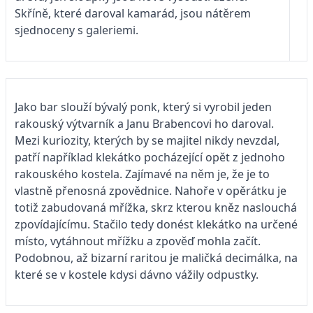
Skříně, které daroval kamarád, jsou nátěrem
sjednoceny s galeriemi.
Jako bar slouží bývalý ponk, který si vyrobil jeden
rakouský výtvarník a Janu Brabencovi ho daroval.
Mezi kuriozity, kterých by se majitel nikdy nevzdal,
patří například klekátko pocházející opět z jednoho
rakouského kostela. Zajímavé na něm je, že je to
vlastně přenosná zpovědnice. Nahoře v opěrátku je
totiž zabudovaná mřížka, skrz kterou kněz naslouchá
zpovídajícímu. Stačilo tedy donést klekátko na určené
místo, vytáhnout mřížku a zpověď mohla začít.
Podobnou, až bizarní raritou je maličká decimálka, na
které se v kostele kdysi dávno vážily odpustky.