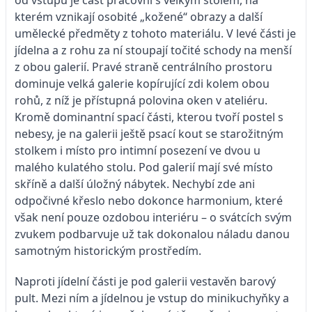
kterém vznikají osobité „kožené“ obrazy a další
umělecké předměty z tohoto materiálu. V levé části je
jídelna a z rohu za ní stoupají točité schody na menší
z obou galerií. Pravé straně centrálního prostoru
dominuje velká galerie kopírující zdi kolem obou
rohů, z níž je přístupná polovina oken v ateliéru.
Kromě dominantní spací části, kterou tvoří postel s
nebesy, je na galerii ještě psací kout se starožitným
stolkem i místo pro intimní posezení ve dvou u
malého kulatého stolu. Pod galerií mají své místo
skříně a další úložný nábytek. Nechybí zde ani
odpočivné křeslo nebo dokonce harmonium, které
však není pouze ozdobou interiéru – o svátcích svým
zvukem podbarvuje už tak dokonalou náladu danou
samotným historickým prostředím.
Naproti jídelní části je pod galerii vestavěn barový
pult. Mezi ním a jídelnou je vstup do minikuchyňky a