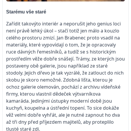
Starému vše staré
Zařídit takovýto interiér a neporušit jeho genius loci
není právě lehký úkol – stačí totiž jen málo a kouzlo
celého prostoru zmizí. Jan Brabenec proto vsadil na
materiály, které vypovídají o tom, že je opracovaly
ruce dávných řemeslníků, a tudíž se s historickým
prostředím věže dobře snášejí. Trámy, ze kterých jsou
postaveny obě galerie, jsou například ze staré
stodoly. Jejich dřevo je tak vyzrálé, že zatlouct do nich
skobu je skoro nemožné. Zdobná lišta, kterou je
ochoz galerie olemován, pochází z archivu vídeňské
firmy, kterou vlastnil dědeček výtvarníkova
kamaráda. Jedinými ústupky moderní době jsou
kuchyň, koupelna a ústřední topení. To sice dokáže
věž velmi dobře vyhřát, ale je nutné zapnout ho dva
až tři dny před příjezdem majitelů, aby proteplilo
tlusté staré zdi.