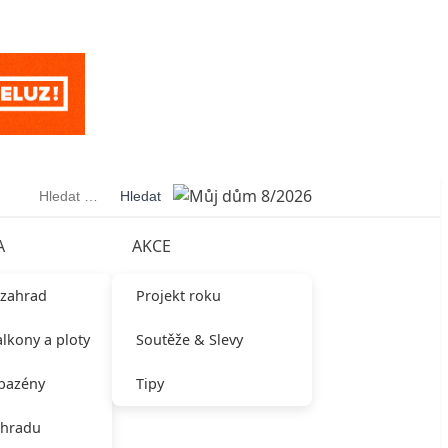
Vyhledávání
A
AKCE
 zahrad
Projekt roku
alkony a ploty
Soutěže & Slevy
 bazény
Tipy
ahradu