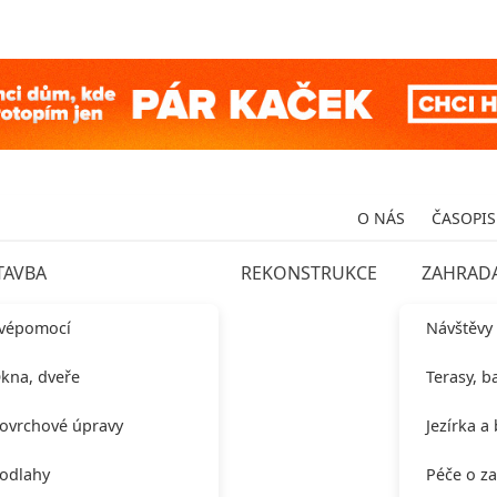
O NÁS
ČASOPIS
TAVBA
REKONSTRUKCE
ZAHRAD
vépomocí
Návštěvy
kna, dveře
Terasy, b
ovrchové úpravy
Jezírka a
odlahy
Péče o z