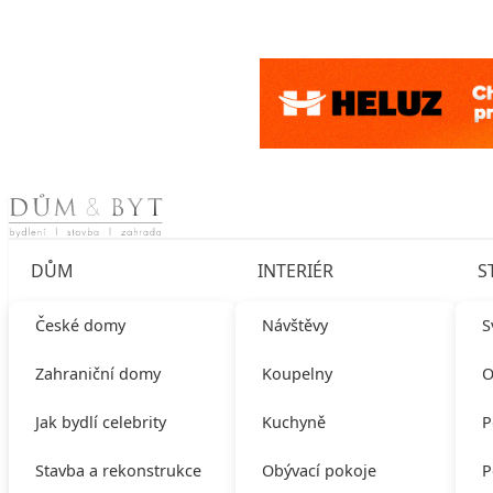
Skip to content
DŮM
INTERIÉR
S
České domy
Návštěvy
S
Zahraniční domy
Koupelny
O
Jak bydlí celebrity
Kuchyně
P
Stavba a rekonstrukce
Obývací pokoje
P