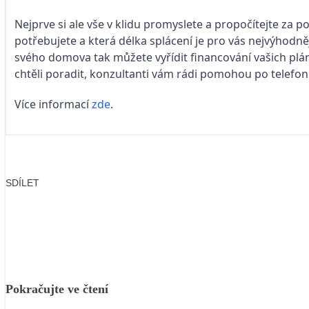
Nejprve si ale vše v klidu promyslete a propočítejte za 
potřebujete a která délka splácení je pro vás nejvýhodn
svého domova tak můžete vyřídit financování vašich plá
chtěli poradit, konzultanti vám rádi pomohou po telef
Více informací
zde
.
SDÍLET
Facebook
X
LinkedIn
Email
Pokračujte ve čtení