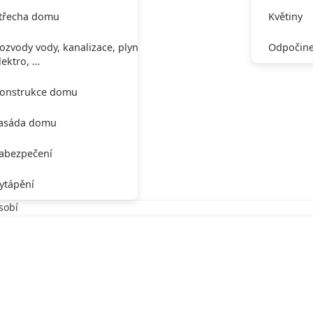
třecha domu
Květiny
ozvody vody, kanalizace, plynu,
Odpočine
lektro, …
onstrukce domu
asáda domu
abezpečení
ytápění
sobí