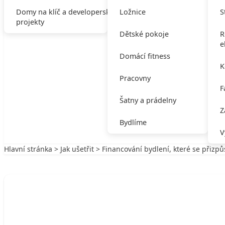
Domy na klíč a developerské
Ložnice
S
projekty
Dětské pokoje
R
e
Domácí fitness
K
Pracovny
F
Šatny a prádelny
Z
Bydlíme
V
Hlavní stránka
>
Jak ušetřit
> Financování bydlení, které se přizpů
Zpět na Jak ušetřit
JAK UŠETŘIT
Financování bydlení, které se přizpůsobí