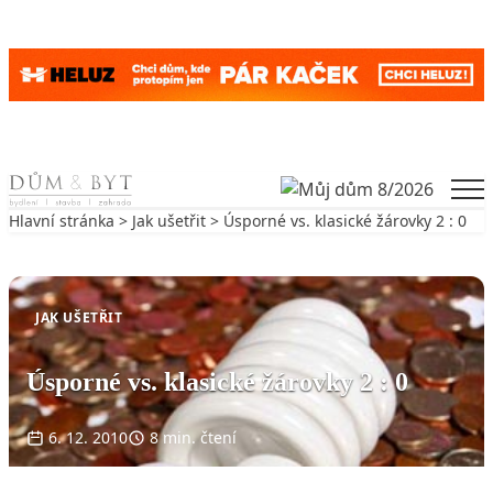
Skip to content
Men
Hlavní stránka
>
Jak ušetřit
> Úsporné vs. klasické žárovky 2 : 0
Zpět na Jak ušetřit
JAK UŠETŘIT
Úsporné vs. klasické žárovky 2 : 0
6. 12. 2010
8 min. čtení