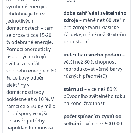
hod.)
vyrobené energie.
doba zahřívání světelného
Obdobné je to i v
zdroje
– méně než 60 vteřin
jednotlivých
pro zdroje tvaru klasické
domácnostech – tam
žárovky, méně než 30 vteřin
se prosvítí cca 15-20
pro ostatní
% odebrané energie.
Pomocí energeticky
index barevného podání
–
úsporných zdrojů
větší než 80 (schopnost
světla lze snížit
reprodukovat věrně barvy
spotřebu energie o 80
různých předmětů)
%, celkový odběr
elektřiny v
stárnutí
– více než 80 %
domácnosti tedy
původního světelného toku
poklesne až o 10 %. V
na konci životnosti
rámci celé EU by mělo
jít o úspory ve výši
počet spínacích cyklů do
celkové spotřeby
selhání
– více než 500 000
například Rumunska.