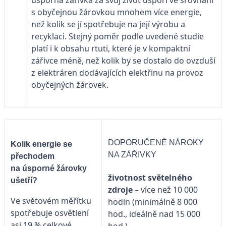
s obyčejnou žárovkou mnohem více energie,
než kolik se jí spotřebuje na její výrobu a
recyklaci. Stejný poměr podle uvedené studie
platí i k obsahu rtuti, které je v kompaktní
zářivce méně, než kolik by se dostalo do ovzduší
z elektráren dodávajících elektřinu na provoz
obyčejných žárovek.
DOPORUČENÉ NÁROKY
Kolik energie se
NA ZÁŘIVKY
přechodem
na úsporné žárovky
životnost světelného
ušetří?
zdroje
– více než 10 000
Ve světovém měřítku
hodin (minimálně 8 000
spotřebuje osvětlení
hod., ideálně nad 15 000
asi 19 % celkové