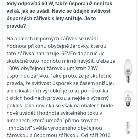
tedy odpovídá 60 W, takže úspora už není tak
velká, jak se uvádí. Navíc se údajně svítivost
úsporných zářivek s lety snižuje. Je to
pravda?
Na obalech úsporných zářivek se uvádí
hodnota příkonu obyčejné žárovky, kterou
tato zářivka nahrazuje. SEVEn doporučuje
skutečně tuto hodnotu mírně navýšit, třeba za
100W obyčejnou žárovku umístnit 23W
úspornou zářivku. Také proto, že je skutečně
pravda, že svítivost úsporek se časem snižuje,
ale u kvalitních výrobků je to až po několika
tisících hodinách provozu a nejde o výrazný
pokles. Jako novinka se však na obalech bude
nově uvádět i hodnota světelného toku v
lumenech, která umožní přímo srovnat
„množství“ světla vyrobeného obyčejnou
žárovkou a úspornou zářivkou. Od září 2010