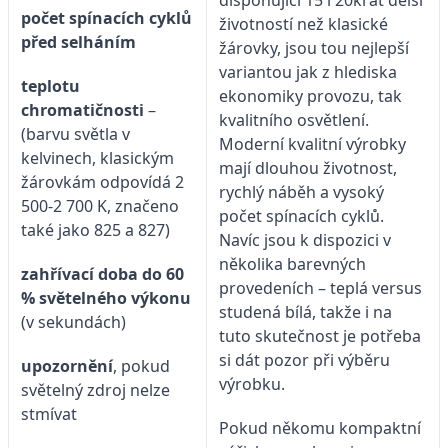
počet spínacích cyklů
životností než klasické
před selháním
žárovky, jsou tou nejlepší
variantou jak z hlediska
teplotu
ekonomiky provozu, tak
chromatičnosti
–
kvalitního osvětlení.
(barvu světla v
Moderní kvalitní výrobky
kelvinech, klasickým
mají dlouhou životnost,
žárovkám odpovídá 2
rychlý náběh a vysoký
500-2 700 K, značeno
počet spínacích cyklů.
také jako 825 a 827)
Navíc jsou k dispozici v
několika barevných
zahřívací doba do 60
provedeních – teplá versus
% světelného výkonu
studená bílá, takže i na
(v sekundách)
tuto skutečnost je potřeba
si dát pozor při výběru
upozornění
, pokud
výrobku.
světelný zdroj nelze
stmívat
Pokud někomu kompaktní