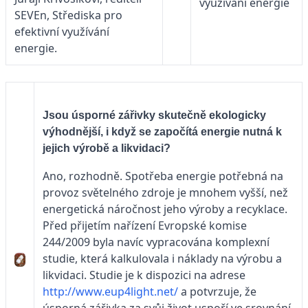
využívání energie
SEVEn, Střediska pro
efektivní využívání
energie.
Jsou úsporné zářivky skutečně ekologicky
výhodnější, i když se započítá energie nutná k
jejich výrobě a likvidaci?
Ano, rozhodně. Spotřeba energie potřebná na
provoz světelného zdroje je mnohem vyšší, než
energetická náročnost jeho výroby a recyklace.
Před přijetím nařízení Evropské komise
244/2009 byla navíc vypracována komplexní
studie, která kalkulovala i náklady na výrobu a
likvidaci. Studie je k dispozici na adrese
http://www.eup4light.net/
a potvrzuje, že
úsporná zářivka za svůj život uspoří ve srovnání