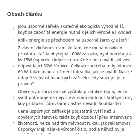
Obsah článku
Jsou úsporné zářivky skutečně ekologicky výhodnější, i
když se započítá energie nutná k jejich výrobě a likvidaci?
Kolik energie se přechodem na úsporné žárovky ušetří?
Z vlastní zkušenosti vím, že tam, kde mi na nasvícení
prostoru stačila obyčejná 100W žárovka, nyní potřebuji 4
ks 15W úsporek, i když se na každé z nich uvádí svítivost
odpovídající 60W žárovce. Celková spotřeba tedy odpovíd
60 W, takže úspora už není tak velká, jak se uvádí. Navíc s
údajně svítivost úsporných zářivek s lety snižuje. Je to
pravda?
Obyčejným žárovkám se vyčítala produkce tepla, jenže
svítit potřebujeme nejvíc v zimním období s krátkými dny,
kdy přitápění žárovkami vlastně nevadí. Souhlasíte?
Cena úsporných zářivek je podstatně vyšší než u
obyčejných žárovek, takže když doslouží před inzerovano
životností, nelze nad tím mávnout rukou. Jak reklamovat
úsporky? Mají nějaké výrobní číslo, podle něhož by je