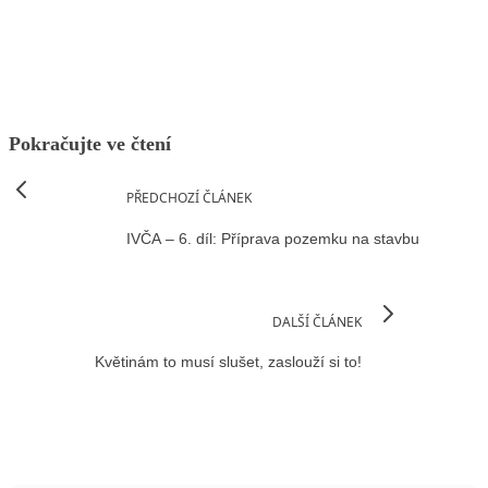
Facebook
X
LinkedIn
Email
Pokračujte ve čtení
PŘEDCHOZÍ ČLÁNEK
IVČA – 6. díl: Příprava pozemku na stavbu
DALŠÍ ČLÁNEK
Květinám to musí slušet, zaslouží si to!