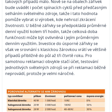
takových případů málo. Nově se na obalech zářivek
bude uvádět i počet spínacích cyklů před předčasným
selháním světelného zdroje, takže i tato hodnota
pomůže vybrat si výrobek, kde nehrozí zkrá­cení
životnosti. U běžné zářivky se předpokládá průměrné
denní využití kolem tří hodin, takže celková doba
funkčnosti může být ovlivněná i jejím průměrným
denním využitím. Investice do úsporné zářivky se
však ve srovnání s klasickou žárovkou vrátí ve většině
případů přibližně do půl až tři čtvrtě roku. Pro
samotnou reklamaci obvykle stačí účet, testování
jednotlivých světelných zdrojů se při reklamaci běžně
neprovádí, protože je velmi náročné.