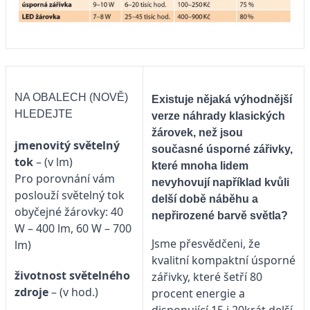
NA OBALECH (NOVĚ)
Existuje nějaká výhodnější
HLEDEJTE
verze náhrady klasických
žárovek, než jsou
jmenovitý světelný
současné úsporné zářivky,
tok
– (v lm)
které mnoha lidem
Pro porovnání vám
nevyhovují například kvůli
poslouží světelný tok
delší době náběhu a
obyčejné žárovky: 40
nepřirozené barvě světla?
W – 400 lm, 60 W – 700
Jsme přesvědčeni, že
lm)
kvalitní kompaktní úsporné
životnost světelného
zářivky, které šetří 80
zdroje
– (v hod.)
procent energie a
disponující 15 i 20krát delší