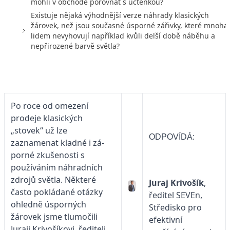
mohli v obchodě porovnat s účtenkou?
Existuje nějaká výhodnější verze náhrady klasických
žárovek, než jsou současné úsporné zářivky, které mnoha
lidem nevyhovují například kvůli delší době náběhu a
nepřirozené barvě světla?
Po roce od omezení
prodeje klasických
„stovek“ už lze
ODPOVÍDÁ:
zaznamenat kladné i zá­
porné zkušenosti s
používáním náhradních
zdrojů světla. Některé
Juraj Krivošík
,
často pokládané otázky
ředitel SEVEn,
ohledně úsporných
Středisko pro
žárovek jsme tlumočili
efektivní
Juraji Krivošíkovi, řediteli