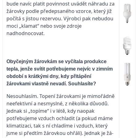
bude navíc platit povinnost uvádět náhradu za
žárovky podle předepsaného vzorce, který již
počítá s jistou rezervou. Výrobci pak nebudou
moci „klamat“ nebo svoje zdroje
nadhodnocovat.
Obyčejným žárovkám se vyčítala produkce
tepla, jenže svítit potřebujeme nejvíc v zimním
období s krátkými dny, kdy přitápění
žárovkami vlastně nevadí. Souhlasíte?
Nesouhlasím. Topení žárovkami je mimořádně
neefektivní a nesmyslné, z několika důvodů.
Jednak si „topíme“ i v lé­tě, kdy naopak
potřebujeme vzduch ochladit (a pokud máme
klimatizaci, tak s ní chladíme i vzduch, který
jsme si předtím žárovkou ohřáli). Jednak je žá­