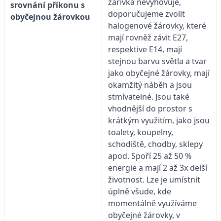
zářivka nevyhovuje,
srovnání příkonu s
doporučujeme zvolit
obyčejnou žárovkou
halogenové žárovky, které
mají rovněž závit E27,
respektive E14, mají
stejnou barvu světla a tvar
jako obyčejné žárovky, mají
okamžitý náběh a jsou
stmívatelné. Jsou také
vhodnější do prostor s
krátkým využitím, jako jsou
toalety, koupelny,
schodiště, chodby, sklepy
apod. Spoří 25 až 50 %
energie a mají 2 až 3x delší
životnost. Lze je umístnit
úplně všude, kde
momentálně využíváme
obyčejné žárovky, v