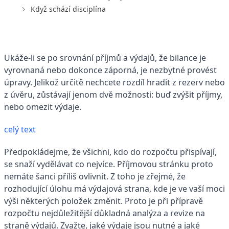
Když schází disciplína
Ukáže-li se po srovnání příjmů a výdajů, že bilance je
vyrovnaná nebo dokonce záporná, je nezbytné provést
úpravy. Jelikož určitě nechcete rozdíl hradit z rezerv nebo
z úvěru, zůstávají jenom dvě možnosti: buď zvýšit příjmy,
nebo omezit výdaje.
celý text
Předpokládejme, že všichni, kdo do rozpočtu přispívají,
se snaží vydělávat co nejvíce. Příjmovou stránku proto
nemáte šanci příliš ovlivnit. Z toho je zřejmé, že
rozhodující úlohu má výdajová strana, kde je ve vaší moci
výši některých položek změnit. Proto je při přípravě
rozpočtu nejdůležitější důkladná analýza a revize na
straně výdajů. Zvažte, jaké výdaje jsou nutné a jaké