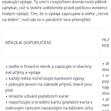
opakující výdaje. Ty umí s rozpočtem domácnosti pěkně
zahýbat, což si dobře uvědomíte právě pečlivou evidencí
malých výdajů. Tím, že si výdaje zapisujete a vidíte „černé
na bílém“, nutí vás to o penězích více přemýšlet.
HLA
NĚKOLIK DOPORUČENÍ
ROD
◗ dl
◗ veďte si finanční deník a zapisujte si všechny
leas
své příjmy a výdaje
◗ sm
◗ každý měsíc kontrolujte bankovní výpisy
poji
◗ plánujte jenom na základě příjmů, které jsou
náje
jisté
dodá
◗ omezte užívání platebních karet
◗ pla
◗ nepořizujte si kreditní kartu (platební karta s
nemo
úvěrovým rámcem nezávislým na běžném účtu
poji