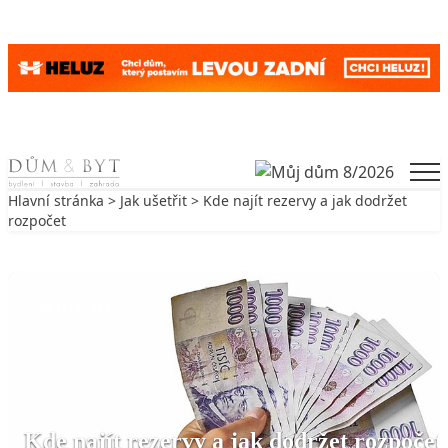
Skip to content
Men
Hlavní stránka
>
Jak ušetřit
> Kde najít rezervy a jak dodržet
rozpočet
Zpět na Jak ušetřit
JAK UŠETŘIT
Kde najít rezervy a jak dodržet rozpočet