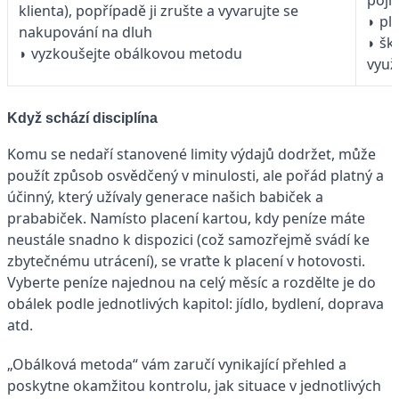
klienta), popřípadě ji zrušte a vyvarujte se
◗ pl
nakupování na dluh
◗ šk
◗ vyzkoušejte obálkovou metodu
využ
Když schází disciplína
Komu se nedaří stanovené limity výdajů dodržet, může
použít způsob osvědčený v minulosti, ale pořád platný a
účinný, který užívaly generace našich babiček a
prababiček. Namísto placení kartou, kdy peníze máte
neustále snadno k dispozici (což samozřejmě svádí ke
zbytečnému utrácení), se vraťte k placení v hotovosti.
Vyberte peníze najednou na celý měsíc a rozdělte je do
obálek podle jednotlivých kapitol: jídlo, bydlení, doprava
atd.
„Obálková metoda“ vám zaručí vynikající přehled a
poskytne okamžitou kontrolu, jak situace v jednotlivých