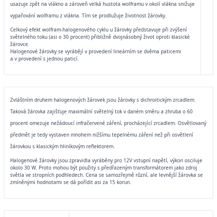
usazuje zpět na vlákno a zároveň velká hustota wolframu v okolí vlákna snižuje
vypařování wolframu z vlákna. Tím se prodlužuje životnost žárovky.
Celkový efekt wolfram-halogenového cyklu u žárovky představuje při zvýšení
světelného toku (asi o 30 procent) přibližně dvojnásobný život oproti klasické
žárovce.
Halogenové žárovky se vyrábějí v provedení lineárním se dvěma paticemi
a v provedení s jednou paticí.
Zvláštním druhem halogenových žárovek jsou žárovky s dichroitickým zrcadlem.
Taková žárovka zajišťuje maximální světelný tok v daném směru a zhruba o 60
procent omezuje nežádoucí infračervené záření, procházející zrcadlem. Osvětlovaný
předmět je tedy vystaven mnohem nižšímu tepelnému záření než při osvětlení
žárovkou s klasickým hliníkovým reflektorem.
Halogenové žárovky jsou zpravidla vyráběny pro 12V vstupní napětí, výkon osciluje
okolo 30 W. Proto mohou být použity s předřazeným transformátorem jako zdroj
světla ve stropních podhledech. Cena se samozřejmě různí, ale levnější žárovka se
zmíněnými hodnotami se dá pořídit asi za 15 korun.