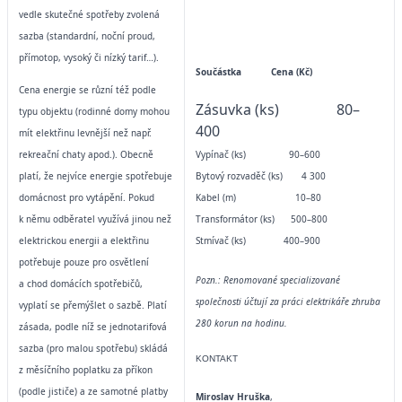
vedle skutečné spotřeby zvolená
sazba (standardní, noční proud,
přímotop, vysoký či nízký tarif…).
Součástka Cena (Kč)
Cena energie se různí též podle
Zásuvka (ks) 80–
typu objektu (rodinné domy mohou
400
mít elektřinu levnější než např.
rekreační chaty apod.). Obecně
Vypínač (ks) 90–600
platí, že nejvíce energie spotřebuje
Bytový rozvaděč (ks) 4 300
domácnost pro vytápění. Pokud
Kabel (m) 10–80
k němu odběratel využívá jinou než
Transformátor (ks) 500–800
elektrickou energii a elektřinu
Stmívač (ks) 400–900
potřebuje pouze pro osvětlení
Pozn.: Renomované specializované
a chod domácích spotřebičů,
společnosti účtují za práci elektrikáře zhruba
vyplatí se přemýšlet o sazbě. Platí
280 korun
na hodinu.
zásada, podle níž se jednotarifová
sazba (pro malou spotřebu) skládá
KONTAKT
z měsíčního poplatku za příkon
(podle jističe) a ze samotné platby
Miroslav Hruška
,