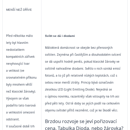
MENŠÍ NEŽ DŘÍVE
Před několika málo
Svítit se dá i diodami
lety byl hlavním
Málokterá domácnost se obejde bez přenosných
nedostatkem
svítilen. Zejména při častějším a dlouhodobém svícení
kompaktních zářivek
se dá uspořit hodně peněz, pokud klasické žárovky ve
nevyhovující tvar
svítilně nahradíme diodami. Světlo v nich vzniká emisí
a velikost (ve
fotonů, a to již při relativně nízkých teplotách, což s
srovnatelném příkonu
sebou nese menší ztráty. Princip bývá označován
byly mnohem větší
zkratkou LED (Light Emitting Diode). Nejedná se
než klasické žárovky).
o úplnou novinku, razantněji však vstoupily na trh asi
Vývojem se však
před pěti lety. Od té doby se jejích podíl na celkovém
podařilo tato tvarová
objemu svítidel příliš nezměnil, což je ke škodě věci.
a velikostní omezení
odstranit.
Brzdou rozvoje se jeví pořizovací
V současné době trh
cena. Tabulka Dioda, nebo žárovka?