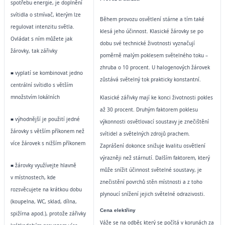
spotřebu energie, je doplnění
svítidla o stmívač, kterým lze
Během provozu osvětlení stárne a tím také
regulovat intenzitu světla.
klesá jeho účinnost. Klasické žárovky se po
Ovládat s ním můžete jak
dobu své technické životnosti vyznačují
žárovky, tak zářivky
poměrně malým poklesem světelného toku –
zhruba
o 10 procent.
U halogenových žárovek
■ vyplatí se kombinovat jedno
zůstává světelný tok prakticky konstantní.
centrální svítidlo s větším
množstvím lokálních
Klasické zářivky mají ke konci životnosti pokles
až 30 procent. Druhým faktorem poklesu
■ výhodnější je použití jedné
výkonnosti osvětlovací soustavy je znečištění
žárovky s větším příkonem než
svítidel a světelných zdrojů prachem.
více žárovek s nižším příkonem
Zaprášení dokonce snižuje kvalitu osvětlení
výrazněji než stárnutí.
Dalším faktorem, který
■ žárovky využívejte hlavně
může snížit účinnost světelné soustavy, je
v místnostech,
kde
znečistění povrchů stěn místnosti a z toho
rozsvěcujete na krátkou dobu
plynoucí snížení jejich světelné odrazivosti.
(koupelna, WC, sklad, dílna,
Cena elektřiny
spižírna apod.), protože zářivky
Váže se na odběr, který se počítá v korunách
za