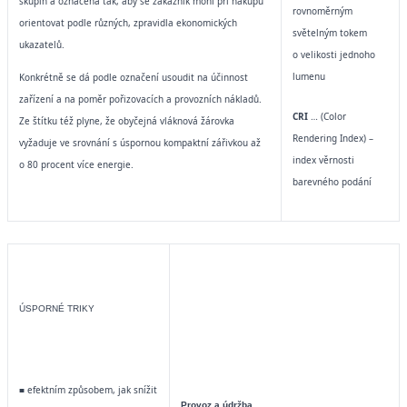
skupin a označena tak, aby se zákazník mohl při nákupu
rovnoměrným
orientovat podle různých, zpravidla ekonomických
světelným
tokem
ukazatelů.
o velikosti jednoho
lumenu
Konkrétně se dá podle označení usoudit na účinnost
zařízení a na poměr pořizovacích a provozních nákladů.
CRI
… (Color
Ze štítku též plyne, že obyčejná vláknová žárovka
Rendering Index) –
vyžaduje ve srovnání s úspornou kompaktní zářivkou až
index
věrnosti
o 80 procent více energie.
barevného podání
ÚSPORNÉ TRIKY
■ efektním způsobem, jak snížit
Provoz a údržba