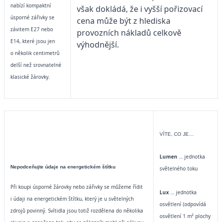
nabízí kompaktní
však dokládá, že i vyšší pořizovací
úsporné zářivky se
cena může být z hlediska
závitem E27 nebo
provozních nákladů celkově
E14, které jsou jen
výhodnější.
o několik centimetrů
delší než srovnatelné
klasické žárovky.
VÍTE, CO JE…
Lumen
… jednotka
Nepodceňujte údaje na energetickém štítku
světelného toku
Při koupi úsporné žárovky nebo zářivky se
můžeme řídit
Lux
… jednotka
i údaji na energetickém štítku, který je u světelných
osvětlení (odpovídá
zdrojů povinný. Svítidla jsou totiž rozdělena do několika
osvětlení 1 m² plochy