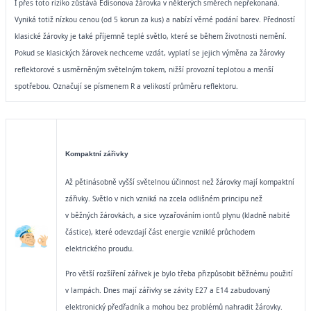
I přes toto riziko zůstává Edisonova žárovka v některých směrech nepřekonaná.
Vyniká totiž nízkou cenou (od 5 korun za kus) a nabízí věrné podání barev. Předností
klasické žárovky je také příjemně teplé světlo, které se během životnosti nemění.
Pokud se klasických žárovek nechceme vzdát, vyplatí se jejich výměna za žárovky
reflektorové s usměrněným světelným tokem, nižší provozní teplotou a menší
spotřebou. Označují se písmenem R a velikostí průměru reflektoru.
Kompaktní zářivky
Až pětinásobně vyšší světelnou účinnost než žárovky mají kompaktní
zářivky. Světlo v nich vzniká na zcela odlišném principu než
v běžných žárovkách, a sice vyzařováním iontů plynu (kladně nabité
částice), které odevzdají část energie vzniklé průchodem
elektrického proudu.
Pro větší rozšíření zářivek je bylo třeba přizpůsobit běžnému použití
v lampách. Dnes mají zářivky se závity E27 a E14 zabudovaný
elektronický předřadník a mohou bez problémů nahradit žárovky.