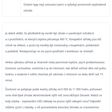
Ostatní typy mají zasouvací patici a vyžadují prostorově uzpůsobená
svítidla.
Je dobré vědět, že předřadník by neměl být užíván v uzavřených svítidlech
a v prostředích, ve kterých teplota přesahuje 400 °C. Kompaktní zářivky jsou též
citlivé na vlhkost, a proto by neměly být instalovány v koupelnách, prádelnách
a podobně. Nedoporučuje se ani jejich používání v kombinaci se stmívači.
Velkou výhodou zářivek je relativně nízká povrchová teplota. Jejich proklamovanou
životnost zachováme, umístíme-li je do místností, kde běžně svítíme déle než jednu
hodinu, a budeme-li světlo zhasínat při odchodu z místnosti na dobu delší než 15
minut.
Životnost se pohybuje podle kvality zářivky od 6 000 do 11 000 hodin, pořizovací
cena však bývá zhruba desetinásobně vyšší než cena běžných žárovek. Nabízí se
tedy otázka – ospravedlní nižší náklady na provoz vyšší nákupní cenu? Odpověď
můžete zjistit z tabulky, v níž porovnáváme klasickou žárovku se srovnatelnou