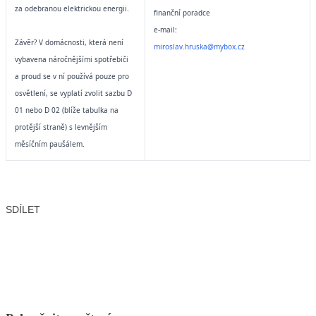
za odebranou elektrickou energii.
finanční poradce
e-mail:
Závěr? V domácnosti, která není
miroslav.hruska@mybox.cz
vybavena náročnějšími spotřebiči
a proud se v ní používá pouze pro
osvětlení, se vyplatí zvolit sazbu
D
01 nebo D 02 (blíže tabulka na
protější straně) s levnějším
měsíčním paušálem.
SDÍLET
Facebook
X
LinkedIn
Email