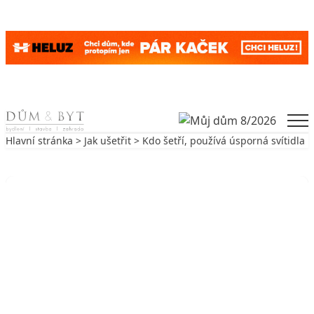
Skip to content
Men
Hlavní stránka
>
Jak ušetřit
> Kdo šetří, používá úsporná svítidla
Zpět na Jak ušetřit
JAK UŠETŘIT
Kdo šetří, používá úsporná svítidla
10. 3. 2007
10 min. čtení