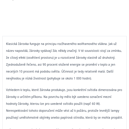
Klasická žárovka funguje na principu rozžhaveného wolframového vlákna. Jak už
název napovídá, žárovky vydávají žár, někdy značný. V té souvislosti stojí za zmínku,
že cílový efekt (osvětlení prostoru) je u rozsvícené žárovky vlastně až druhotný.
Zjednodušeně řečeno, asi 90 procent vložené energie se promění v teplo a jen
necelých 10 procent má podobu světla. Účinnost je tedy relativně malá. Další
nevýhodou je nízká životnost (pohybuje se okolo 1 000 hodin).
Vzhledem k teplu, které žárovka produkuje, jsou konkrétní svítidla dimenzována pro
žárovky o určitém příkonu. Na povrchu by mělo být uvedeno označení mezní
hodnoty žárovky, kterou lze pro uvedené svítidlo použít (např. 60 W).
Nerespektování tohoto doporučení může vést až k požáru, protože levnější lampy
používají umělohmotné objímky anebo papírová stínidla, která by se mohla propálit.