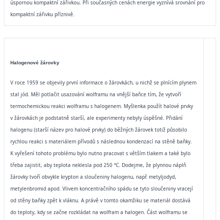
úspornou kompaktní zářivkou. Při současných cenách energie vyznívá srovnání pro
kompaktní zářivku příznivě.
Halogenové žárovky
V roce 1959 se objevily první informace o žárovkách, u nichž se plnícím plynem
stal jód. Měl potlačit usazování wolframu na vnější baňce tím, že vytvoří
termochemickou reakci wolframu s halogenem. Myšlenka použít halové prvky
v žárovkách je podstatně starší, ale experimenty nebyly úspěšné. Přidání
halogenu (starší název pro halové prvky) do běžných žárovek totiž působilo
rychlou reakci s materiálem přívodů s následnou kondenzací na stěně baňky.
K vyřešení tohoto problému bylo nutno pracovat s větším tlakem a také bylo
třeba zajistit, aby teplota neklesla pod 250 °C. Dodejme, že plynnou náplň
žárovky tvoří obvykle krypton a sloučeniny halogenu, např. metyljodyd,
metylenbromid apod. Vlivem koncentračního spádu se tyto sloučeniny vracejí
od stěny baňky zpět k vláknu. A právě v tomto okamžiku se materiál dostává
do teploty, kdy se začne rozkládat na wolfram a halogen. Část wolframu se