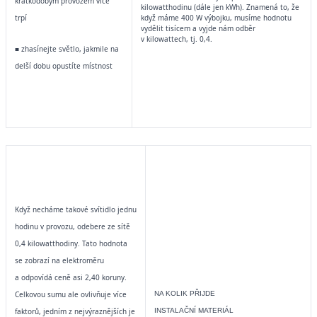
krátkodobým provozem více
kilowatthodinu (dále jen kWh). Znamená to, že
když máme 400 W výbojku, musíme hodnotu
trpí
vydělit tisícem a vyjde nám odběr
v kilowattech, tj. 0,4.
■ zhasínejte světlo, jakmile na
delší dobu
opustíte místnost
Když necháme takové svítidlo jednu
hodinu v provozu, odebere ze sítě
0,4 kilowatthodiny. Tato hodnota
se zobrazí na elektroměru
a odpovídá ceně asi 2,40 koruny.
Celkovou sumu ale ovlivňuje více
NA KOLIK PŘIJDE
faktorů, jedním z nejvýraznějších je
INSTALAČNÍ MATERIÁL