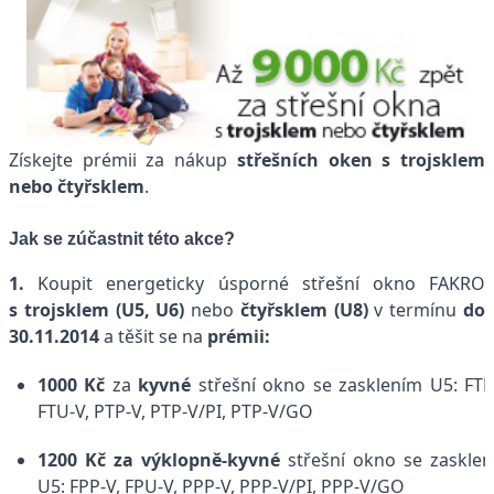
Získejte prémii za nákup
střešních oken s trojsklem
nebo čtyřsklem
.
Jak se zúčastnit této akce?
1.
Koupit energeticky úsporné střešní okno FAKRO
s trojsklem (U5, U6)
nebo
čtyřsklem (U8)
v termínu
do
30.11.2014
a těšit se na
prémii:
1000 Kč
za
kyvné
střešní okno se zasklením U5: FTP
FTU-V, PTP-V, PTP-V/PI, PTP-V/GO
1200 Kč
za výklopně-kyvné
střešní okno se zaskle
U5: FPP-V, FPU-V, PPP-V, PPP-V/PI, PPP-V/GO