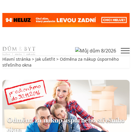
Skip to content
Men
Hlavní stránka
>
Jak ušetřit
> Odměna za nákup úsporného
střešního okna
Zpět na Jak ušetřit
JAK UŠETŘIT
Odměna za nákup úsporného střešního
okna