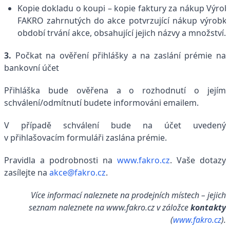
Kopie dokladu o koupi – kopie faktury za nákup Výro
FAKRO zahrnutých do akce potvrzující nákup výrobk
období trvání akce, obsahující jejich názvy a množství.
3.
Počkat na ověření přihlášky a na zaslání prémie na
bankovní účet
Přihláška bude ověřena a o rozhodnutí o jejím
schválení/odmítnutí budete informováni emailem.
V případě schválení bude na účet uvedený
v přihlašovacím formuláři zaslána prémie.
Pravidla a podrobnosti na
www.fakro.cz
. Vaše dotazy
zasílejte na
akce@fakro.cz
.
Více informací naleznete na prodejních místech – jejich
seznam naleznete na www.fakro.cz v záložce
kontakty
(
www.fakro.cz
).