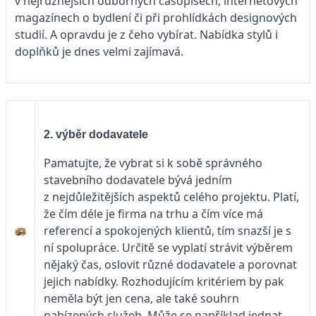
v nejrůznějších odborných časopisech, internetových
magazínech o bydlení či při prohlídkách designových
studií. A opravdu je z čeho vybírat. Nabídka stylů i
doplňků je dnes velmi zajímavá.
2. výběr dodavatele
Pamatujte, že vybrat si k sobě správného
stavebního dodavatele bývá jedním
z nejdůležitějších aspektů celého projektu. Platí,
že čím déle je firma na trhu a čím více má
referencí a spokojených klientů, tím snazší je s
ní spolupráce. Určitě se vyplatí strávit výběrem
nějaký čas, oslovit různé dodavatele a porovnat
jejich nabídky. Rozhodujícím kritériem by pak
neměla být jen cena, ale také souhrn
nabízených služeb. Může se například jednat