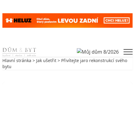
Skip to content
Men
Hlavní stránka
>
Jak ušetřit
> Přivítejte jaro rekonstrukcí svého
bytu
Zpět na Jak ušetřit
JAK UŠETŘIT
Přivítejte jaro rekonstrukcí svého
bytu
23. 3. 2009
2 min. čtení